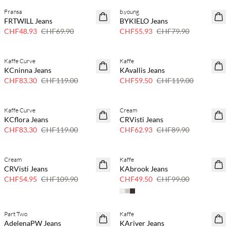
Fransa
b.young
SAVE20
SAVE20
FRTWILL Jeans
BYKIELO Jeans
30 % Rabatt
30 % Rabatt
CHF48.93
CHF69.90
CHF55.93
CHF79.90
Kaffe Curve
Kaffe
SAVE20
SAVE20
KCninna Jeans
KAvallis Jeans
30 % Rabatt
50 % Rabatt
CHF83.30
CHF119.00
CHF59.50
CHF119.00
Kaffe Curve
Cream
SAVE20
SAVE20
KCflora Jeans
CRVisti Jeans
30 % Rabatt
30 % Rabatt
CHF83.30
CHF119.00
CHF62.93
CHF89.90
Cream
Kaffe
SAVE20
SAVE20
CRVisti Jeans
KAbrook Jeans
50 % Rabatt
50 % Rabatt
CHF54.95
CHF109.90
CHF49.50
CHF99.00
Part Two
Kaffe
SAVE20
SAVE20
AdelenaPW Jeans
KAriver Jeans
50 % Rabatt
30 % Rabatt