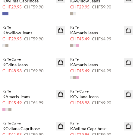
KAvilma Caprihose
KAwillow Jeans
50 % Rabatt
50 % Rabatt
CHF29.95
CHF59.90
CHF29.95
CHF59.90
Kaffe
Kaffe
SAVE20
SAVE20
KAwillow Jeans
KAmaris Jeans
50 % Rabatt
30 % Rabatt
CHF29.95
CHF59.90
CHF45.49
CHF64.99
Kaffe Curve
Kaffe
SAVE20
SAVE20
KCdina Jeans
KAmaris Jeans
30 % Rabatt
30 % Rabatt
CHF48.93
CHF69.90
CHF45.49
CHF64.99
Kaffe
Kaffe Curve
SAVE20
SAVE20
KAmaris Jeans
KCvilana Jeans
30 % Rabatt
30 % Rabatt
CHF45.49
CHF64.99
CHF48.93
CHF69.90
Kaffe Curve
Kaffe
SAVE20
SAVE20
KCvilana Caprihose
KAvilma Caprihose
30 % Rabatt
50 % Rabatt
CHF41.93
CHF59.90
CHF29.95
CHF59.90