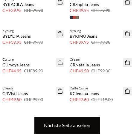
SAVE20
SAVE20
BYKACILA Jeans
CRSophia Jeans
50 % Rabatt
50 % Rabatt
CHF39.95
CHF79.90
CHF39.95
CHF79.90
b.young
b.young
SAVE20
SAVE20
BYLYDIA Jeans
BYKIMU Jeans
50 % Rabatt
50 % Rabatt
CHF39.95
CHF79.90
CHF39.95
CHF79.90
Culture
Cream
SAVE20
SAVE20
CUmoya Jeans
CRNatalia Jeans
50 % Rabatt
50 % Rabatt
CHF44.95
CHF89.90
CHF49.50
CHF99.00
Cream
Kaffe Curve
SAVE20
SAVE20
CRVisti Jeans
KCleoana Jeans
50 % Rabatt
60 % Rabatt
CHF49.50
CHF99.00
CHF47.60
CHF119.00
Nächste Seite ansehen