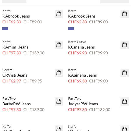
Kaffe
Kaffe
SAVE20
SAVE20
KAbrook Jeans
KAbrook Jeans
30 % Rabatt
30 % Rabatt
CHF62.30
CHF89.00
CHF62.30
CHF89.00
Kaffe
Kaffe Curve
SAVE20
SAVE20
KAmimi Jeans
KCmalia Jeans
30 % Rabatt
30 % Rabatt
CHF97.30
CHF139.00
CHF69.93
CHF99.90
Cream
Kaffe
SAVE20
SAVE20
CRVisti Jeans
KAamalia Jeans
30 % Rabatt
30 % Rabatt
CHF62.97
CHF89.95
CHF69.30
CHF99.00
Part Two
Part Two
SAVE20
SAVE20
BarbaPW Jeans
JudyasPW Jeans
30 % Rabatt
30 % Rabatt
CHF97.30
CHF139.00
CHF97.30
CHF139.00
Kaffe
Kaffe
SAVE20
SAVE20