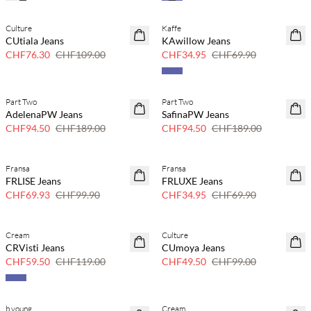
Culture
Kaffe
SAVE20
SAVE20
CUtiala Jeans
KAwillow Jeans
30 % Rabatt
50 % Rabatt
CHF76.30
CHF109.00
CHF34.95
CHF69.90
Part Two
Part Two
SAVE20
SAVE20
AdelenaPW Jeans
SafinaPW Jeans
50 % Rabatt
50 % Rabatt
CHF94.50
CHF189.00
CHF94.50
CHF189.00
Fransa
Fransa
SAVE20
SAVE20
FRLISE Jeans
FRLUXE Jeans
30 % Rabatt
50 % Rabatt
CHF69.93
CHF99.90
CHF34.95
CHF69.90
Cream
Culture
SAVE20
SAVE20
CRVisti Jeans
CUmoya Jeans
50 % Rabatt
50 % Rabatt
CHF59.50
CHF119.00
CHF49.50
CHF99.00
b.young
Cream