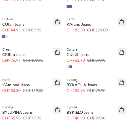
Culture
Kaffe
SAVE20
SAVE20
CUtali Jeans
KAjuno Jeans
50 % Rabatt
30 % Rabatt
CHF44.95
CHF89.90
CHF83.30
CHF119.00
Cream
Culture
SAVE20
SAVE20
CRRita Jeans
CUtali Jeans
30 % Rabatt
30 % Rabatt
CHF76.97
CHF109.95
CHF62.93
CHF89.90
Kaffe
b.young
SAVE20
SAVE20
KAminna Jeans
BYKACILA Jeans
30 % Rabatt
50 % Rabatt
CHF83.30
CHF119.00
CHF39.95
CHF79.90
b.young
b.young
SAVE20
SAVE20
BYLUPINA Jeans
BYKIELO Jeans
30 % Rabatt
30 % Rabatt
CHF55.93
CHF79.90
CHF48.93
CHF69.90