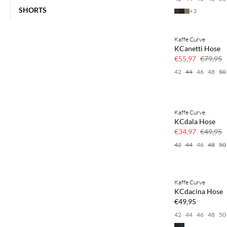
SHORTS
+
3
Kaffe Curve
SAVE20
KCanetti Hose
30 % Rabatt
€55,97
€79,95
42
44
46
48
50
Kaffe Curve
SAVE20
KCdala Hose
30 % Rabatt
€34,97
€49,95
42
44
46
48
50
Kaffe Curve
KCdacina Hose
€49,95
42
44
46
48
50