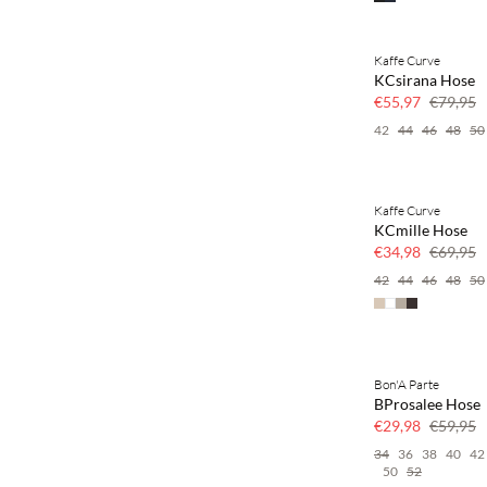
Kaffe Curve
SAVE20
KCsirana Hose
30 % Rabatt
€55,97
€79,95
42
44
46
48
50
Kaffe Curve
SAVE20
KCmille Hose
50 % Rabatt
€34,98
€69,95
42
44
46
48
50
Bon'A Parte
SAVE20
BProsalee Hose
50 % Rabatt
€29,98
€59,95
34
36
38
40
42
50
52