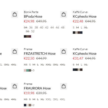
Bon'A Parte
Kaffe Curve
SAVE20
SAVE20
BPoda Hose
KCpheolo Hose
50 % Rabatt
50 % Rabatt
€24,98
€49,95
€22,48
€44,95
34
36
38
40
42
44
46
48
S
M
L
XL
50
52
Fransa
Kaffe Curve
SAVE20
SAVE20
e
FRZASTRETCH Hose
KCpheolo Hose
50 % Rabatt
30 % Rabatt
€22,50
€44,99
€31,47
€44,95
XL
3XL
4XL
XS
S
M
L
XL
XXL
3XL
4XL
S
M
L
XL
+
5
Fransa
SAVE20
Hose
FRAURORA Hose
50 % Rabatt
€19,98
€39,95
XL
3XL
4XL
XS
S
M
L
XL
XXL
3XL
4XL
+
2