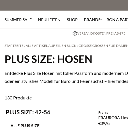
SUMMER SALE
NEUHEITEN
SHOP
BRANDS
BON'A PAR
VERSANDKOSTENFREI AB €75
STARTSEITE
ALLE ARTIKEL AUF EINEN BLICK
GROSSE GRÖSSEN FÜR DAMEN: 
PLUS SIZE: HOSEN
Entdecke Plus Size Hosen mit toller Passform und modernem De
oder ein stylishes Modell für Büro und Feier suchst – hier finde
130 Produkte
PLUS SIZE: 42-56
Fransa
NEUHEITEN
FRAURORA Hos
€39,95
ALLE PLUS SIZE