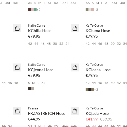
XL
3XL
4XL
XS
S
M
L
XL
XXL
3XL
4XL
XS
S
M
L
XL
XXL
3XL
+
5
+
5
pare 20 %
Kaufe mind. 2 & spare 20 %
Kaufe mind. 2 & spare 20 
Kaffe Curve
Kaffe Curve
NEUHEITEN
NEUHEITEN
KChilla Hose
KCluma Hose
€79,95
€79,95
42
44
46
48
50
52
54
42
44
46
48
50
52
5
pare 20 %
Kaufe mind. 2 & spare 20 %
Kaufe mind. 2 & spare 20 
Kaffe Curve
Kaffe Curve
NEUHEITEN
NEUHEITEN
KCjenna Hose
KCleana Hose
€59,95
€79,95
44
46
48
S
M
L
XL
42
44
46
48
50
52
5
+
3
pare 20 %
Fransa
Kaffe Curve
NEUHEITEN
SAVE20
FRZASTRETCH Hose
KCjada Hose
30 % Rabatt
€44,99
€41,97
€59,95
52
54
XS
S
M
L
XL
XXL
3XL
4XL
42
44
46
48
50
52
5