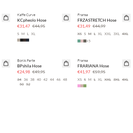
Kaffe Curve
Fransa
SAVE20
SAVE20
KCpheolo Hose
FRZASTRETCH Hose
30 % Rabatt
30 % Rabatt
€31,47
€44,95
€31,49
€44,99
S
M
L
XL
XS
S
M
L
XL
XXL
3XL
4XL
+
5
Bon'A Parte
Fransa
SAVE20
SAVE20
BPshila Hose
FRARIANA Hose
50 % Rabatt
30 % Rabatt
€24,98
€49,95
€41,97
€59,95
34
36
38
40
42
44
46
48
XS
S
M
L
XL
XXL
3XL
4XL
50
52