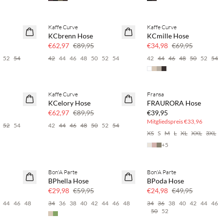
Kaffe Curve
Kaffe Curve
SAVE20
SAVE20
KCbrenn Hose
KCmille Hose
30 % Rabatt
50 % Rabatt
€62,97
€89,95
€34,98
€69,95
52
54
42
44
46
48
50
52
54
42
44
46
48
50
52
5
BASIC DEAL
Kaffe Curve
Fransa
SAVE20
KCelory Hose
FRAURORA Hose
30 % Rabatt
€62,97
€89,95
€39,95
Mitgliedspreis
€33,96
52
54
42
44
46
48
50
52
54
XS
S
M
L
XL
XXL
3XL
+
5
Bon'A Parte
Bon'A Parte
SAVE20
SAVE20
BPhella Hose
BPoda Hose
50 % Rabatt
50 % Rabatt
€29,98
€59,95
€24,98
€49,95
44
46
48
34
36
38
40
42
44
46
48
34
36
38
40
42
44
4
50
52