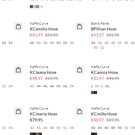
+
5
Kaffe Curve
Bon'A Parte
SAVE20
SAVE20
KCemilia Hose
BPlilian Hose
30 % Rabatt
30 % Rabatt
€41,97
€59,95
€41,97
€59,95
52
54
42
44
46
48
50
52
54
34
36
38
40
42
44
4
50
52
Kaffe Curve
Kaffe Curve
SAVE20
SAVE20
KCleana Hose
KCannia Hose
30 % Rabatt
30 % Rabatt
€48,97
€69,95
€31,47
€44,95
52
54
42
44
46
48
50
52
54
S
M
L
XL
Kaffe Curve
Kaffe Curve
NEUHEITEN
SAVE20
KCmerla Hose
KCmille Hose
30 % Rabatt
€79,95
€48,97
€69,95
52
54
42
44
46
48
50
52
54
42
44
46
48
50
52
5