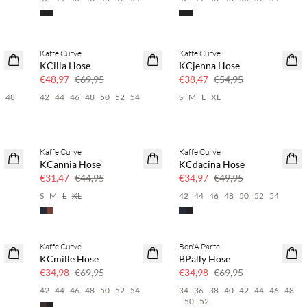
Kaffe Curve
Kaffe Curve
SAVE20
SAVE20
KCilia Hose
KCjenna Hose
30 % Rabatt
30 % Rabatt
€48,97
€69,95
€38,47
€54,95
6
48
42
44
46
48
50
52
54
S
M
L
XL
Kaffe Curve
Kaffe Curve
SAVE20
SAVE20
KCannia Hose
KCdacina Hose
30 % Rabatt
30 % Rabatt
€31,47
€44,95
€34,97
€49,95
S
M
L
XL
42
44
46
48
50
52
54
Kaffe Curve
Bon'A Parte
SAVE20
SAVE20
KCmille Hose
BPally Hose
50 % Rabatt
50 % Rabatt
€34,98
€69,95
€34,98
€69,95
4
42
44
46
48
50
52
54
34
36
38
40
42
44
46
48
50
52