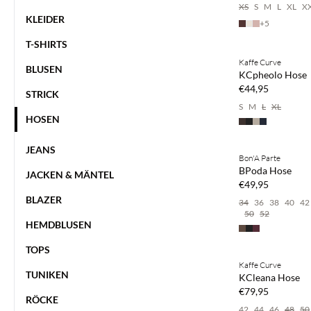
XS
S
M
L
XL
X
KLEIDER
+
5
Kaufe mind. 2 & s
T-SHIRTS
Kaffe Curve
NEUHEITEN
BLUSEN
KCpheolo Hose
€44,95
STRICK
S
M
L
XL
HOSEN
Kaufe mind. 2 & s
JEANS
Bon'A Parte
NEUHEITEN
BPoda Hose
JACKEN & MÄNTEL
€49,95
BLAZER
34
36
38
40
42
50
52
HEMDBLUSEN
Kaufe mind. 2 & s
TOPS
Kaffe Curve
NEUHEITEN
TUNIKEN
KCleana Hose
€79,95
RÖCKE
42
44
46
48
50