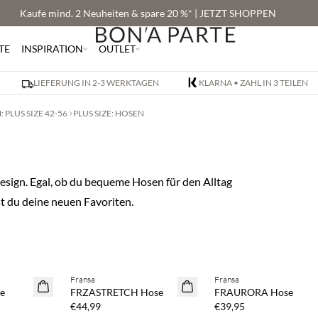
Kaufe mind. 2 Neuheiten & spare 20 %* | JETZT SHOPPEN
TE
INSPIRATION
OUTLET
LIEFERUNG IN 2-3 WERKTAGEN
KLARNA • ZAHL IN 3 TEILEN
PLUS SIZE 42-56
PLUS SIZE: HOSEN
sign. Egal, ob du bequeme Hosen für den Alltag
st du deine neuen Favoriten.
Fransa
Fransa
NEUHEITEN
NEUHEITEN
e
FRZASTRETCH Hose
FRAURORA Hose
€44,99
€39,95