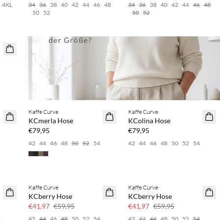
4XL
34
36
38
40
42
44
46
48
34
36
38
40
42
44
46
48
50
52
50
52
%
4
%
Kaufe mind. 2 & spare 20 %
Kaufe mind. 2 & spare 20 %
Kaffe Curve
Kaffe Curve
NEUHEITEN
NEUHEITEN
KCmerla Hose
KColina Hose
€79,95
€79,95
4
42
44
46
48
50
52
54
42
44
46
48
50
52
54
Kaffe Curve
Kaffe Curve
SAVE20
SAVE20
KCberry Hose
KCberry Hose
30 % Rabatt
30 % Rabatt
€41,97
€59,95
€41,97
€59,95
4
42
44
46
48
50
52
54
42
44
46
48
50
52
54