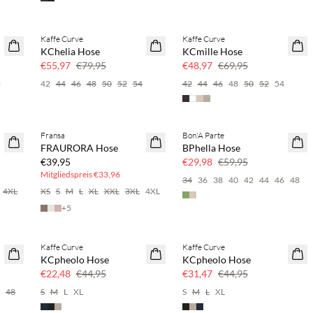
Kaffe Curve
Kaffe Curve
SAVE20
SAVE20
KChelia Hose
KCmille Hose
30 % Rabatt
30 % Rabatt
€55,97
€79,95
€48,97
€69,95
4
42
44
46
48
50
52
54
42
44
46
48
50
52
54
BASIC DEAL
Fransa
Bon'A Parte
SAVE20
FRAURORA Hose
BPhella Hose
50 % Rabatt
€39,95
€29,98
€59,95
Mitgliedspreis
€33,96
34
36
38
40
42
44
46
48
4XL
XS
S
M
L
XL
XXL
3XL
4XL
+
5
Kaffe Curve
Kaffe Curve
SAVE20
SAVE20
KCpheolo Hose
KCpheolo Hose
50 % Rabatt
30 % Rabatt
€22,48
€44,95
€31,47
€44,95
6
48
S
M
L
XL
S
M
L
XL