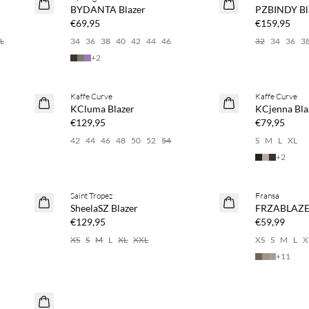
NEUHEITEN
NEUHEITEN
BYDANTA Blazer
PZBINDY Bl
€69,95
€159,95
L
34
36
38
40
42
44
46
32
34
36
3
+
2
Kaufe mind. 2 & spare 20 %
Kaufe mind. 
Kaffe Curve
Kaffe Curve
NEUHEITEN
NEUHEITEN
KCluma Blazer
KCjenna Bla
€129,95
€79,95
42
44
46
48
50
52
54
S
M
L
XL
+
2
Kaufe mind. 2 & spare 20 %
Kaufe mind. 
Saint Tropez
Fransa
NEUHEITEN
NEUHEITEN
SheelaSZ Blazer
FRZABLAZER
€129,95
€59,99
XS
S
M
L
XL
XXL
XS
S
M
L
X
+
11