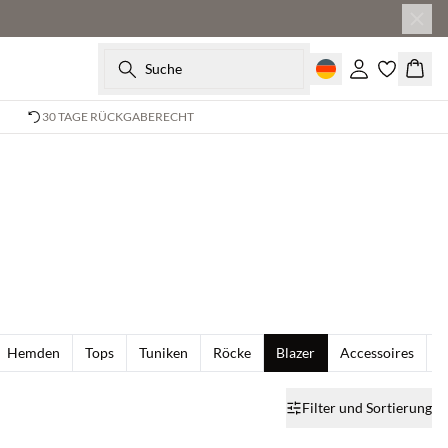
Suche
Einloggen
Ware
30 TAGE RÜCKGABERECHT
Hemden
Tops
Tuniken
Röcke
Blazer
Accessoires
S
Filter und Sortierung