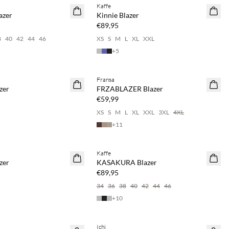
Kaffe
NEUHEITEN
azer
Kinnie Blazer
€89,95
8
40
42
44
46
XS
S
M
L
XL
XXL
+
5
Fransa
NEUHEITEN
zer
FRZABLAZER Blazer
€59,99
XS
S
M
L
XL
XXL
3XL
4XL
+
11
Kaffe
NEUHEITEN
zer
KASAKURA Blazer
€89,95
34
36
38
40
42
44
46
+
10
Ichi