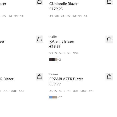
NEUHEITEN
azer
CUblondie Blazer
€129,95
8
40
42
44
46
34
36
38
40
42
44
46
2 & spare 20 %
Kaufe mind. 2 & spare 20 %
Kaffe
NEUHEITEN
zer
KAjenny Blazer
€69,95
XS
S
M
L
XL
XXL
+
2
2 & spare 20 %
Kaufe mind. 2 & spare 20 %
Fransa
NEUHEITEN
 Blazer
FRZABLAZER Blazer
SAVE20
€59,99
L
XXL
3XL
4XL
XS
S
M
L
XL
XXL
3XL
4XL
+
11