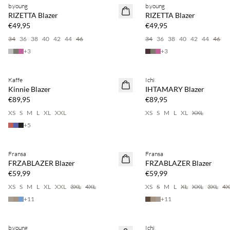
b.young
b.young
NEUHEITEN
NEUHEITEN
RIZETTA Blazer
RIZETTA Blazer
€49,95
€49,95
34
36
38
40
42
44
46
34
36
38
40
42
44
46
+
3
+
3
Kaffe
Ichi
NEUHEITEN
NEUHEITEN
Kinnie Blazer
IHTAMARY Blazer
€89,95
€89,95
XS
S
M
L
XL
XXL
XS
S
M
L
XL
XXL
+
5
Fransa
Fransa
NEUHEITEN
NEUHEITEN
FRZABLAZER Blazer
FRZABLAZER Blazer
€59,99
€59,99
XS
S
M
L
XL
XXL
3XL
4XL
XS
S
M
L
XL
XXL
3XL
4X
+
11
+
11
BASIC DEAL
BASIC DEAL
b.young
Ichi