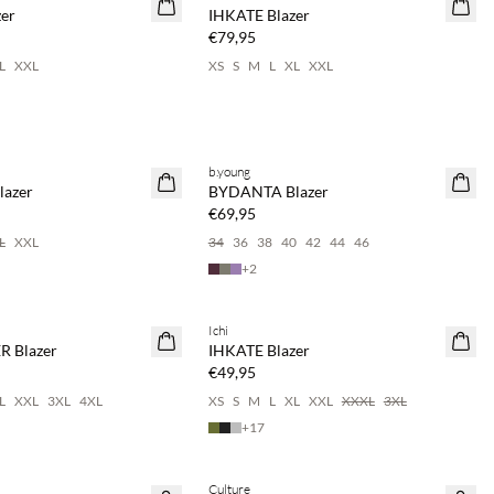
NEUHEITEN
er
IHKATE Blazer
€79,95
L
XXL
XS
S
M
L
XL
XXL
Kaufe mind. 2 & spare 20 %
b.young
NEUHEITEN
lazer
BYDANTA Blazer
€69,95
L
XXL
34
36
38
40
42
44
46
+
2
2 & spare 20 %
Kaufe mind. 2 & spare 20 %
Ichi
NEUHEITEN
 Blazer
IHKATE Blazer
€49,95
L
XXL
3XL
4XL
XS
S
M
L
XL
XXL
XXXL
3XL
+
17
2 & spare 20 %
Kaufe mind. 2 & spare 20 %
Culture