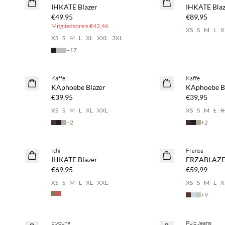
NEUHEITEN
NEUHEITEN
IHKATE Blazer
IHKATE Blaz
€49,95
€89,95
Mitgliedspreis
€42,46
XS
S
M
L
X
XS
S
M
L
XL
XXL
3XL
+
17
Kaffe
Kaffe
NEUHEITEN
NEUHEITEN
KAphoebe Blazer
KAphoebe B
€39,95
€39,95
XS
S
M
L
XL
XXL
XS
S
M
L
X
+
2
+
2
Kaufe mind. 2 & spare 20 %
Kaufe mind. 
Ichi
Fransa
NEUHEITEN
NEUHEITEN
IHKATE Blazer
FRZABLAZER
€69,95
€59,99
XS
S
M
L
XL
XXL
XS
S
M
L
X
+
9
Kaufe mind. 2 & spare 20 %
Kaufe mind. 
b.young
Pulz Jeans