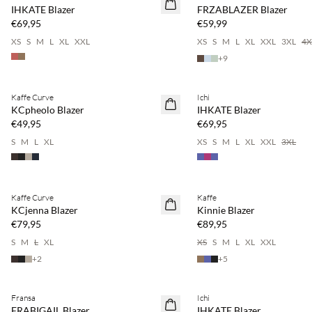
NEUHEITEN
NEUHEITEN
IHKATE Blazer
FRZABLAZER Blazer
€69,95
€59,99
XS
S
M
L
XL
XXL
XS
S
M
L
XL
XXL
3XL
4X
+
9
Kaufe mind. 2 & spare 20 %
Kaufe mind. 2 & spare 20 %
Kaffe Curve
Ichi
NEUHEITEN
NEUHEITEN
KCpheolo Blazer
IHKATE Blazer
€49,95
€69,95
S
M
L
XL
XS
S
M
L
XL
XXL
3XL
Kaufe mind. 2 & spare 20 %
Kaufe mind. 2 & spare 20 %
Kaffe Curve
Kaffe
NEUHEITEN
NEUHEITEN
KCjenna Blazer
Kinnie Blazer
€79,95
€89,95
S
M
L
XL
XS
S
M
L
XL
XXL
+
2
+
5
Kaufe mind. 2 & spare 20 %
Kaufe mind. 2 & spare 20 %
Fransa
Ichi
NEUHEITEN
NEUHEITEN
FRABIGAIL Blazer
IHKATE Blazer