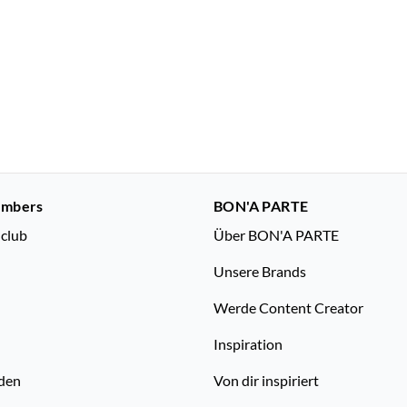
embers
BON'A PARTE
nclub
Über BON'A PARTE
Unsere Brands
Werde Content Creator
Inspiration
den
Von dir inspiriert