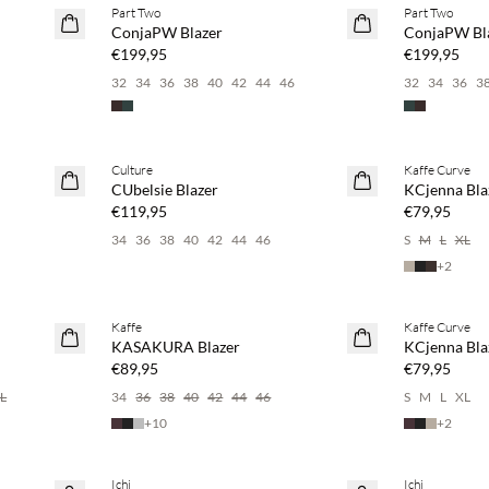
Part Two
Part Two
NEUHEITEN
NEUHEITEN
ConjaPW Blazer
ConjaPW Bl
€199,95
€199,95
32
34
36
38
40
42
44
46
32
34
36
3
Culture
Kaffe Curve
NEUHEITEN
NEUHEITEN
CUbelsie Blazer
KCjenna Bla
€119,95
€79,95
34
36
38
40
42
44
46
S
M
L
XL
+
2
Kaffe
Kaffe Curve
NEUHEITEN
NEUHEITEN
KASAKURA Blazer
KCjenna Bla
€89,95
€79,95
L
34
36
38
40
42
44
46
S
M
L
XL
+
10
+
2
BASIC DEAL
Ichi
Ichi