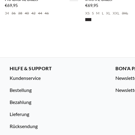
SAVE20
€69,95
€69,95
34
36
38
40
42
44
46
XS
S
M
L
XL
XXL
3XL
HILFE & SUPPORT
BON'A P
Kundenservice
Newslett
Bestellung
Newslett
Bezahlung
Lieferung
Rücksendung