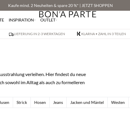
Kaufe mind. 2 Neuheiten & spare 20 %* | JETZT SHOPPEN
TE
INSPIRATION
OUTLET
LIEFERUNG IN 2-3 WERKTAGEN
KLARNA • ZAHL IN 3 TEILEN
Ausstrahlung verleihen. Hier findest du neue
ch sowohl im Alltag als auch zu formelleren
lusen
Strick
Hosen
Jeans
Jacken und Mäntel
Westen