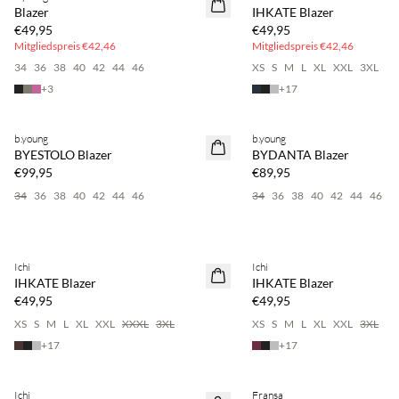
NEUHEITEN
NEUHEITEN
Blazer
IHKATE Blazer
€49,95
€49,95
Mitgliedspreis
€42,46
Mitgliedspreis
€42,46
34
36
38
40
42
44
46
XS
S
M
L
XL
XXL
3XL
+
3
+
17
b.young
b.young
NEUHEITEN
NEUHEITEN
BYESTOLO Blazer
BYDANTA Blazer
€99,95
€89,95
34
36
38
40
42
44
46
34
36
38
40
42
44
46
Kaufe mind. 2 & spare 20 %
Kaufe mind. 2 & spare 20 %
Ichi
Ichi
NEUHEITEN
NEUHEITEN
IHKATE Blazer
IHKATE Blazer
€49,95
€49,95
XS
S
M
L
XL
XXL
XXXL
3XL
XS
S
M
L
XL
XXL
3XL
+
17
+
17
Kaufe mind. 2 & spare 20 %
Kaufe mind. 2 & spare 20 %
Ichi
Fransa