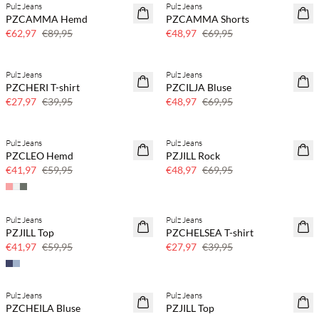
Pulz Jeans
Pulz Jeans
SAVE20
SAVE20
PZCAMMA Hemd
PZCAMMA Shorts
30 % Rabatt
30 % Rabatt
€62,97
€89,95
€48,97
€69,95
Pulz Jeans
Pulz Jeans
SAVE20
SAVE20
PZCHERI T-shirt
PZCILJA Bluse
30 % Rabatt
30 % Rabatt
€27,97
€39,95
€48,97
€69,95
Pulz Jeans
Pulz Jeans
SAVE20
SAVE20
PZCLEO Hemd
PZJILL Rock
30 % Rabatt
30 % Rabatt
€41,97
€59,95
€48,97
€69,95
Pulz Jeans
Pulz Jeans
SAVE20
SAVE20
PZJILL Top
PZCHELSEA T-shirt
30 % Rabatt
30 % Rabatt
€41,97
€59,95
€27,97
€39,95
Pulz Jeans
Pulz Jeans
SAVE20
SAVE20
PZCHEILA Bluse
PZJILL Top
30 % Rabatt
30 % Rabatt