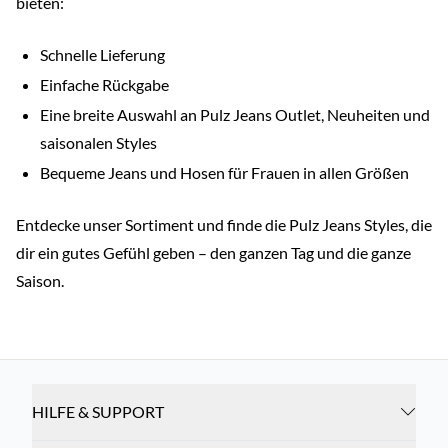
bieten:
Schnelle Lieferung
Einfache Rückgabe
Eine breite Auswahl an Pulz Jeans Outlet, Neuheiten und
saisonalen Styles
Bequeme Jeans und Hosen für Frauen in allen Größen
Entdecke unser Sortiment und finde die Pulz Jeans Styles, die
dir ein gutes Gefühl geben – den ganzen Tag und die ganze
Saison.
HILFE & SUPPORT