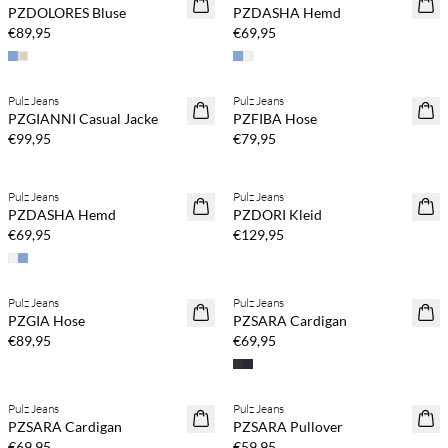
PZDOLORES Bluse
PZDASHA Hemd
€89,95
€69,95
Pulz Jeans
Pulz Jeans
NEUHEITEN
NEUHEITEN
PZGIANNI Casual Jacke
PZFIBA Hose
€99,95
€79,95
Pulz Jeans
Pulz Jeans
NEUHEITEN
NEUHEITEN
PZDASHA Hemd
PZDORI Kleid
€69,95
€129,95
Pulz Jeans
Pulz Jeans
NEUHEITEN
NEUHEITEN
PZGIA Hose
PZSARA Cardigan
€89,95
€69,95
Pulz Jeans
Pulz Jeans
NEUHEITEN
NEUHEITEN
PZSARA Cardigan
PZSARA Pullover
€69,95
€59,95