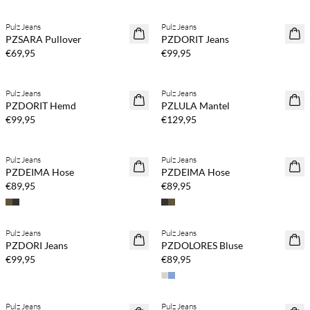
Pulz Jeans
Pulz Jeans
NEUHEITEN
NEUHEITEN
PZSARA Pullover
PZDORIT Jeans
€69,95
€99,95
Pulz Jeans
Pulz Jeans
NEUHEITEN
NEUHEITEN
PZDORIT Hemd
PZLULA Mantel
€99,95
€129,95
Pulz Jeans
Pulz Jeans
NEUHEITEN
NEUHEITEN
PZDEIMA Hose
PZDEIMA Hose
€89,95
€89,95
Pulz Jeans
Pulz Jeans
NEUHEITEN
NEUHEITEN
PZDORI Jeans
PZDOLORES Bluse
€99,95
€89,95
Pulz Jeans
Pulz Jeans
NEUHEITEN
NEUHEITEN