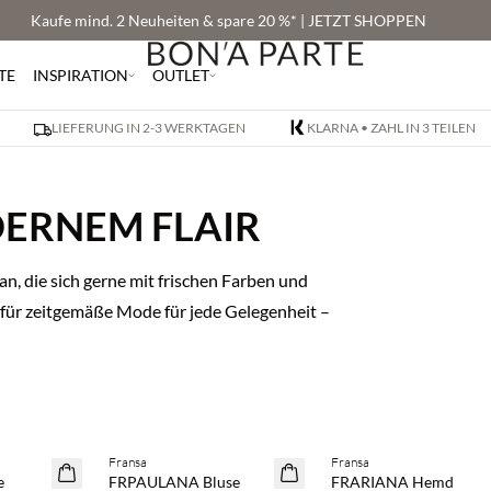
Kaufe mind. 2 Neuheiten & spare 20 %* | JETZT SHOPPEN
TE
INSPIRATION
OUTLET
LIEFERUNG IN 2-3 WERKTAGEN
KLARNA • ZAHL IN 3 TEILEN
DERNEM FLAIR
n, die sich gerne mit frischen Farben und
für zeitgemäße Mode für jede Gelegenheit –
pare 20 %
Kaufe mind. 2 & spare 20 %
Kaufe mind. 2 & spare 20 
Fransa
Fransa
NEUHEITEN
NEUHEITEN
e
FRPAULANA Bluse
FRARIANA Hemd