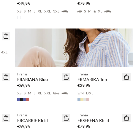
€49,95
€79,95
XS
S
M
L
XL
XXL
3XL
4XL
XS
S
M
L
XL
XXL
%
4XL
Kaufe mind. 2 & spare 20 %
Fransa
Fransa
NEUHEITEN
FRARIANA Bluse
FRMARIKA Top
€69,95
€39,95
XS
S
M
L
XL
XXL
3XL
4XL
S/M
L/XL
%
Kaufe mind. 2 & spare 20 %
Kaufe mind. 2 & spare 20 %
Fransa
Fransa
NEUHEITEN
NEUHEITEN
FRCARRIE Kleid
FRSERENA Kleid
€59,95
€79,95