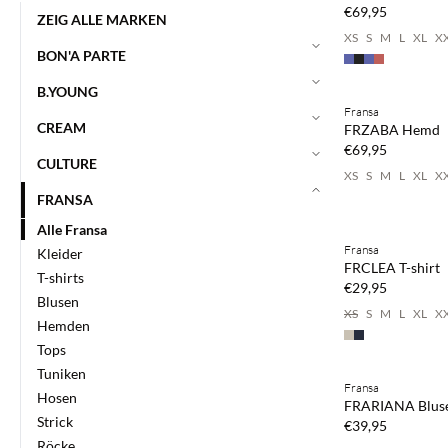
€69,95
ZEIG ALLE MARKEN
XS
S
M
L
XL
X
BON'A PARTE
Kaufe mind. 2 & s
B.YOUNG
Fransa
NEUHEITEN
CREAM
FRZABA Hemd
€69,95
CULTURE
XS
S
M
L
XL
X
FRANSA
Kaufe mind. 2 & s
Alle Fransa
Fransa
Kleider
NEUHEITEN
FRCLEA T-shirt
T-shirts
€29,95
Blusen
XS
S
M
L
XL
X
Hemden
Tops
Kaufe mind. 2 & s
Tuniken
Fransa
NEUHEITEN
Hosen
FRARIANA Blus
Strick
€39,95
Röcke