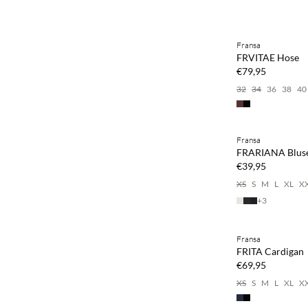
Kaufe mind. 2 & s
Fransa
NEUHEITEN
FRVITAE Hose
€79,95
32
34
36
38
40
Kaufe mind. 2 & s
Fransa
NEUHEITEN
FRARIANA Blus
€39,95
XS
S
M
L
XL
X
+
3
Kaufe mind. 2 & s
Fransa
NEUHEITEN
FRITA Cardigan
€69,95
XS
S
M
L
XL
X