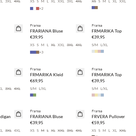
XL
3XL
4XL
XS
S
M
L
XL
XXL
3XL
4XL
XS
S
M
L
XL
XXL
+
2
pare 20 %
Kaufe mind. 2 & spare 20 %
Fransa
Fransa
NEUHEITEN
FRARIANA Bluse
FRMARIKA Top
€39,95
€39,95
XS
S
M
L
XL
XXL
3XL
4XL
S/M
L/XL
+
3
pare 20 %
Fransa
Fransa
FRMARIKA Kleid
FRMARIKA Top
€69,95
€39,95
XL
3XL
4XL
S/M
L/XL
S/M
L/XL
pare 20 %
Kaufe mind. 2 & spare 20 %
Kaufe mind. 2 & spare 20 
Fransa
Fransa
NEUHEITEN
NEUHEITEN
digan
FRARIANA Bluse
FRVERA Pullover
€39,95
€59,95
XL
3XL
4XL
XS
S
M
L
XL
XXL
3XL
4XL
XS
S
M
L
XL
XXL