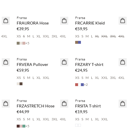
Kaufe mind. 2 & spare 20 %
Fransa
Fransa
NEUHEITEN
NEUHEITEN
FRAURORA Hose
FRCARRIE Kleid
€39,95
€59,95
4XL
XS
S
M
L
XL
XXL
3XL
4XL
XS
S
M
L
XL
XXL
3XL
4XL
+
5
%
Kaufe mind. 2 & spare 20 %
Kaufe mind. 2 & spare 20 %
Fransa
Fransa
NEUHEITEN
NEUHEITEN
FRVERA Pullover
FRZARY T-shirt
€59,95
€24,95
XS
S
M
L
XL
XXL
XS
S
M
L
XL
XXL
3XL
4XL
+
2
%
Kaufe mind. 2 & spare 20 %
Fransa
Fransa
NEUHEITEN
NEUHEITEN
FRZASTRETCH Hose
FRSITA T-shirt
€44,99
€19,95
XS
S
M
L
XL
XXL
3XL
4XL
XS
S
M
L
XL
XXL
+
5