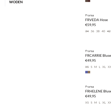
WODEN
Kaufe mind. 2 & s
Fransa
NEUHEITEN
FRVEDA Hose
€59,95
34
36
38
40
42
Kaufe mind. 2 & s
Fransa
NEUHEITEN
FRCARRIE Bluse
€49,95
XS
S
M
L
XL
X
Kaufe mind. 2 & s
Fransa
NEUHEITEN
FRHELENE Blus
€49,95
XS
S
M
L
XL
X