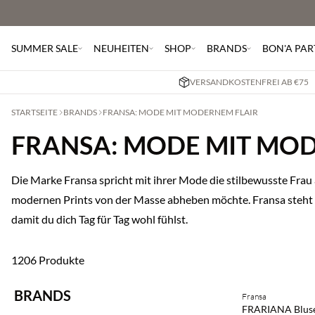
SUMMER SALE
NEUHEITEN
SHOP
BRANDS
BON'A PAR
VERSANDKOSTENFREI AB €75
STARTSEITE
BRANDS
FRANSA: MODE MIT MODERNEM FLAIR
FRANSA: MODE MIT MO
Die Marke Fransa spricht mit ihrer Mode die stilbewusste Frau a
modernen Prints von der Masse abheben möchte. Fransa steht 
damit du dich Tag für Tag wohl fühlst.
1206 Produkte
Kaufe mind. 2 & s
BRANDS
Fransa
NEUHEITEN
FRARIANA Blus