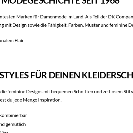
N MODEGESCHICHTE SEIT 1968
ntesten Marken für Damenmode im Land. Als Teil der DK Company l
ang mit Design sowie die Fähigkeit, Farben, Muster und feminine
onalem Flair
h
 STYLES FÜR DEINEN KLEIDERS
ie feminine Designs mit bequemen Schnitten und zeitlosem Stil ver
est du jede Menge Inspiration.
 kombinierbar
und gemütlich
 Büro