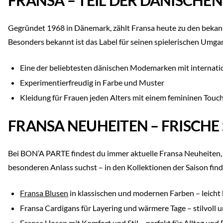
FRANSA – TEIL DER DÄNISCHE
Gegründet 1968 in Dänemark, zählt Fransa heute zu den bekan
Besonders bekannt ist das Label für seinen spielerischen Umg
Eine der beliebtesten dänischen Modemarken mit internati
Experimentierfreudig in Farbe und Muster
Kleidung für Frauen jeden Alters mit einem femininen Touc
FRANSA NEUHEITEN – FRISCHE
Bei BON’A PARTE findest du immer aktuelle Fransa Neuheiten, d
besonderen Anlass suchst – in den Kollektionen der Saison find
Fransa Blusen
in klassischen und modernen Farben – leicht
Fransa Cardigans für Layering und wärmere Tage – stilvoll 
Fransa Hosen
mit Komfort und Stil – perfekt für Alltag und