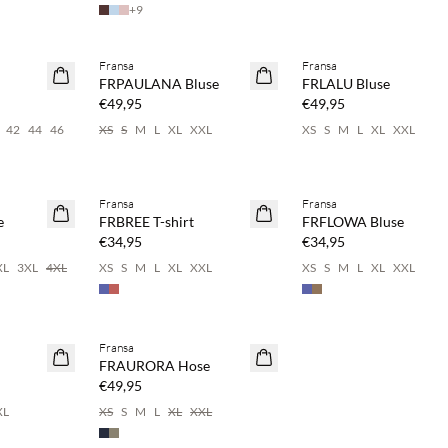
+
9
pare 20 %
Kaufe mind. 2 & spare 20 %
Kaufe mind. 2 & spare 20 
Fransa
Fransa
NEUHEITEN
NEUHEITEN
FRPAULANA Bluse
FRLALU Bluse
€49,95
€49,95
42
44
46
XS
S
M
L
XL
XXL
XS
S
M
L
XL
XXL
pare 20 %
Kaufe mind. 2 & spare 20 %
Kaufe mind. 2 & spare 20 
Fransa
Fransa
NEUHEITEN
NEUHEITEN
e
FRBREE T-shirt
FRFLOWA Bluse
€34,95
€34,95
XL
3XL
4XL
XS
S
M
L
XL
XXL
XS
S
M
L
XL
XXL
pare 20 %
Kaufe mind. 2 & spare 20 %
Fransa
NEUHEITEN
FRAURORA Hose
€49,95
XL
XS
S
M
L
XL
XXL