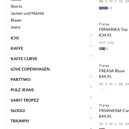
XS
S
M
L
XL
X
Shorts
+
3
Jacken und Mäntel
Kaufe mind. 2 & s
Blazer
Fransa
NEUHEITEN
Jeans
FRMARIKA Top
€34,95
ICHI
S/M
L/XL
KAFFE
Kaufe mind. 2 & s
KAFFE CURVE
Fransa
NEUHEITEN
LOVE COPENHAGEN
FREASA Bluse
€49,95
PARTTWO
XS
S
M
L
XL
X
PULZ JEANS
Kaufe mind. 2 & s
SAINT TROPEZ
Fransa
NEUHEITEN
SLOGGI
FRVANESSA Car
€49,95
TRIUMPH
XS
S
M
L
XL
X