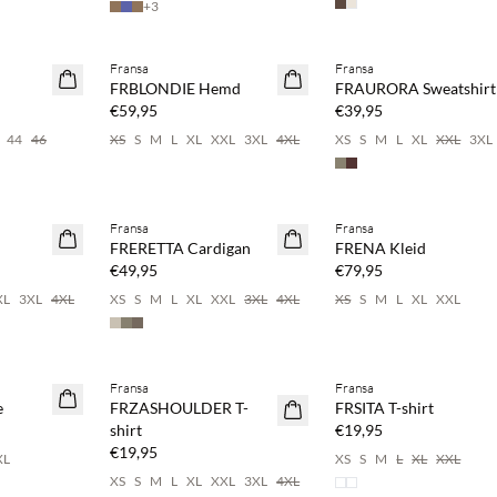
+
3
pare 20 %
Kaufe mind. 2 & spare 20 %
Fransa
Fransa
NEUHEITEN
NEUHEITEN
FRBLONDIE Hemd
FRAURORA Sweatshirt
€59,95
€39,95
44
46
XS
S
M
L
XL
XXL
3XL
4XL
XS
S
M
L
XL
XXL
3XL
pare 20 %
Kaufe mind. 2 & spare 20 
Fransa
Fransa
NEUHEITEN
NEUHEITEN
FRERETTA Cardigan
FRENA Kleid
€49,95
€79,95
XL
3XL
4XL
XS
S
M
L
XL
XXL
3XL
4XL
XS
S
M
L
XL
XXL
pare 20 %
Kaufe mind. 2 & spare 20 %
Kaufe mind. 2 & spare 20 
Fransa
Fransa
NEUHEITEN
NEUHEITEN
e
FRZASHOULDER T-
FRSITA T-shirt
shirt
€19,95
€19,95
XL
XS
S
M
L
XL
XXL
XS
S
M
L
XL
XXL
3XL
4XL