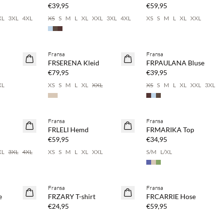
€39,95
€59,95
XL
3XL
4XL
XS
S
M
L
XL
XXL
3XL
4XL
XS
S
M
L
XL
XXL
pare 20 %
Kaufe mind. 2 & spare 20 %
Kaufe mind. 2 & spare 20 
Fransa
Fransa
NEUHEITEN
NEUHEITEN
FRSERENA Kleid
FRPAULANA Bluse
€79,95
€39,95
XL
XS
S
M
L
XL
XXL
XS
S
M
L
XL
XXL
3XL
pare 20 %
Kaufe mind. 2 & spare 20 %
Fransa
Fransa
NEUHEITEN
FRLELI Hemd
FRMARIKA Top
€59,95
€34,95
XL
3XL
4XL
XS
S
M
L
XL
XXL
S/M
L/XL
pare 20 %
Kaufe mind. 2 & spare 20 %
Kaufe mind. 2 & spare 20 
Fransa
Fransa
NEUHEITEN
NEUHEITEN
e
FRZARY T-shirt
FRCARRIE Hose
€24,95
€59,95