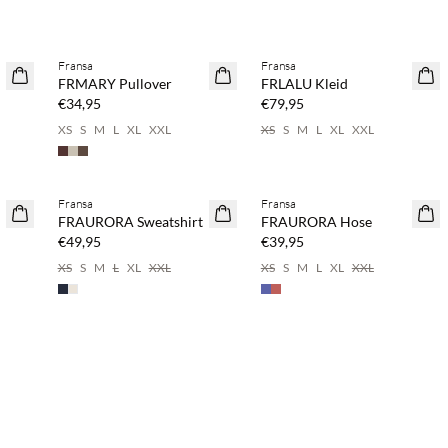
%
Kaufe mind. 2 & spare 20 %
Kaufe mind. 2 & spare 20 %
Fransa
Fransa
NEUHEITEN
NEUHEITEN
FRMARY Pullover
FRLALU Kleid
€34,95
€79,95
XS
S
M
L
XL
XXL
XS
S
M
L
XL
XXL
%
Kaufe mind. 2 & spare 20 %
Kaufe mind. 2 & spare 20 %
Fransa
Fransa
NEUHEITEN
NEUHEITEN
FRAURORA Sweatshirt
FRAURORA Hose
€49,95
€39,95
XS
S
M
L
XL
XXL
XS
S
M
L
XL
XXL