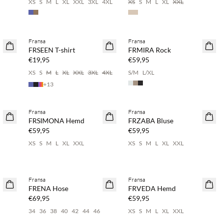
XS
S
M
L
XL
XXL
3XL
4XL
XS
S
M
L
XL
XXL
Kaufe mind. 2 & spare 20 %
Fransa
Fransa
NEUHEITEN
FRSEEN T-shirt
FRMIRA Rock
€19,95
€59,95
XS
S
M
L
XL
XXL
3XL
4XL
S/M
L/XL
+
13
Kaufe mind. 2 & spare 20 %
Kaufe mind. 2 & spare 20 %
Fransa
Fransa
NEUHEITEN
NEUHEITEN
FRSIMONA Hemd
FRZABA Bluse
€59,95
€59,95
XS
S
M
L
XL
XXL
XS
S
M
L
XL
XXL
%
Kaufe mind. 2 & spare 20 %
Kaufe mind. 2 & spare 20 %
Fransa
Fransa
NEUHEITEN
NEUHEITEN
FRENA Hose
FRVEDA Hemd
€69,95
€59,95
34
36
38
40
42
44
46
XS
S
M
L
XL
XXL