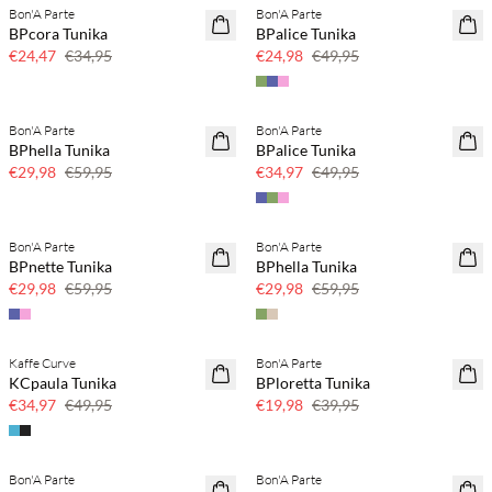
Bon'A Parte
Bon'A Parte
SAVE20
SAVE20
BPcora Tunika
BPalice Tunika
30 % Rabatt
50 % Rabatt
€24,47
€34,95
€24,98
€49,95
Bon'A Parte
Bon'A Parte
SAVE20
SAVE20
BPhella Tunika
BPalice Tunika
50 % Rabatt
30 % Rabatt
€29,98
€59,95
€34,97
€49,95
Bon'A Parte
Bon'A Parte
SAVE20
SAVE20
BPnette Tunika
BPhella Tunika
50 % Rabatt
50 % Rabatt
€29,98
€59,95
€29,98
€59,95
Kaffe Curve
Bon'A Parte
SAVE20
SAVE20
KCpaula Tunika
BPloretta Tunika
30 % Rabatt
50 % Rabatt
€34,97
€49,95
€19,98
€39,95
Bon'A Parte
Bon'A Parte
SAVE20
SAVE20