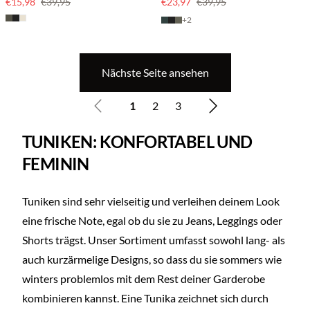
€15,98
€39,95
€23,97
€39,95
+
2
Nächste Seite ansehen
1
2
3
TUNIKEN: KONFORTABEL UND
FEMININ
Tuniken sind sehr vielseitig und verleihen deinem Look
eine frische Note, egal ob du sie zu Jeans, Leggings oder
Shorts trägst. Unser Sortiment umfasst sowohl lang- als
auch kurzärmelige Designs, so dass du sie sommers wie
winters problemlos mit dem Rest deiner Garderobe
kombinieren kannst. Eine Tunika zeichnet sich durch