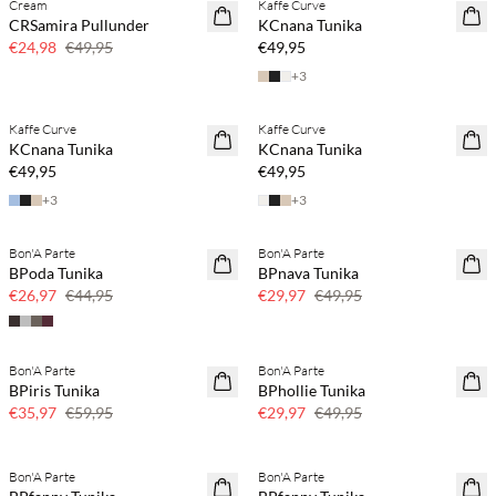
Cream
Kaffe Curve
SAVE20
CRSamira Pullunder
KCnana Tunika
50 % Rabatt
€24,98
€49,95
€49,95
+
3
Kaffe Curve
Kaffe Curve
KCnana Tunika
KCnana Tunika
€49,95
€49,95
+
3
+
3
Bon'A Parte
Bon'A Parte
40 % Rabatt
40 % Rabatt
BPoda Tunika
BPnava Tunika
€26,97
€44,95
€29,97
€49,95
Bon'A Parte
Bon'A Parte
40 % Rabatt
40 % Rabatt
BPiris Tunika
BPhollie Tunika
€35,97
€59,95
€29,97
€49,95
Bon'A Parte
Bon'A Parte
40 % Rabatt
40 % Rabatt