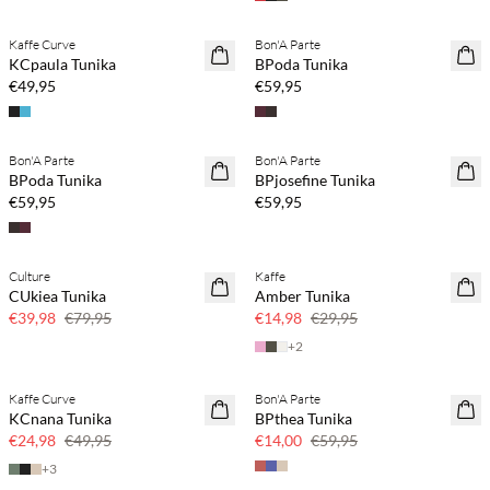
Kaffe Curve
Bon'A Parte
NEUHEITEN
KCpaula Tunika
BPoda Tunika
€49,95
€59,95
Bon'A Parte
Bon'A Parte
NEUHEITEN
NEUHEITEN
BPoda Tunika
BPjosefine Tunika
€59,95
€59,95
Culture
Kaffe
SAVE20
SAVE20
CUkiea Tunika
Amber Tunika
50 % Rabatt
50 % Rabatt
€39,98
€79,95
€14,98
€29,95
+
2
SPOTTPREIS
Kaffe Curve
Bon'A Parte
SAVE20
KCnana Tunika
BPthea Tunika
50 % Rabatt
€24,98
€49,95
€14,00
€59,95
+
3