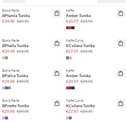
Bon'A Parte
Kaffe
SAVE20
SAVE20
BPtamia Tunika
Amber Tunika
50 % Rabatt
30 % Rabatt
€34,98
€69,95
€20,97
€29,95
Bon'A Parte
Kaffe Curve
SAVE20
SAVE20
BPhella Tunika
KCvilana Tunika
50 % Rabatt
30 % Rabatt
€29,98
€59,95
€27,97
€39,95
Bon'A Parte
Kaffe
SAVE20
SAVE20
BPalice Tunika
Amber Tunika
50 % Rabatt
30 % Rabatt
€24,98
€49,95
€20,97
€29,95
Bon'A Parte
Kaffe Curve
SAVE20
SAVE20
BPnette Tunika
KCvilana Tunika
50 % Rabatt
30 % Rabatt
€29,98
€59,95
€27,97
€39,95