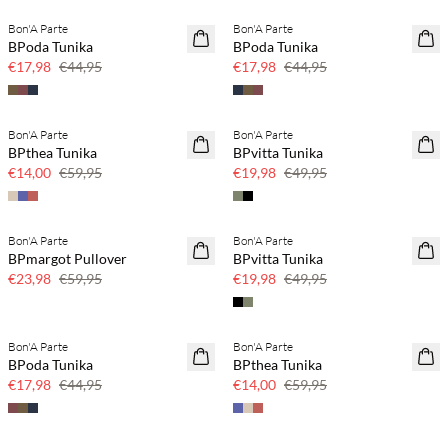
Bon'A Parte
Bon'A Parte
SAVE20
SAVE20
BPoda Tunika
BPoda Tunika
60 % Rabatt
60 % Rabatt
€17,98
€44,95
€17,98
€44,95
SPOTTPREIS
Bon'A Parte
Bon'A Parte
SAVE20
BPthea Tunika
BPvitta Tunika
60 % Rabatt
€14,00
€59,95
€19,98
€49,95
Bon'A Parte
Bon'A Parte
SAVE20
SAVE20
BPmargot Pullover
BPvitta Tunika
60 % Rabatt
60 % Rabatt
€23,98
€59,95
€19,98
€49,95
SPOTTPREIS
Bon'A Parte
Bon'A Parte
SAVE20
BPoda Tunika
BPthea Tunika
60 % Rabatt
€17,98
€44,95
€14,00
€59,95