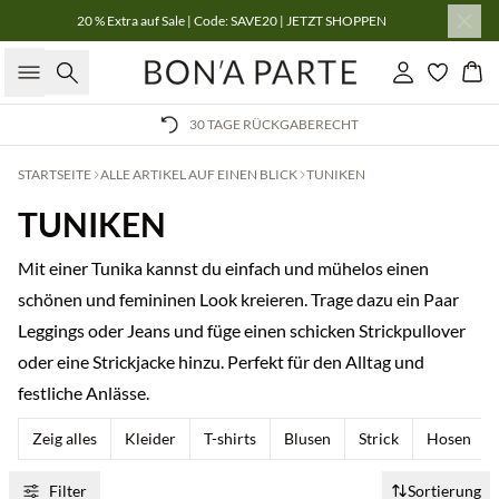
20 % Extra auf Sale | Code: SAVE20 | JETZT SHOPPEN
Suche
Einloggen
Wa
30 TAGE RÜCKGABERECHT
STARTSEITE
ALLE ARTIKEL AUF EINEN BLICK
TUNIKEN
TUNIKEN
Mit einer Tunika kannst du einfach und mühelos einen
schönen und femininen Look kreieren. Trage dazu ein Paar
Leggings oder Jeans und füge einen schicken Strickpullover
oder eine Strickjacke hinzu. Perfekt für den Alltag und
festliche Anlässe.
Zeig alles
Kleider
T-shirts
Blusen
Strick
Hosen
Filter
Sortierung