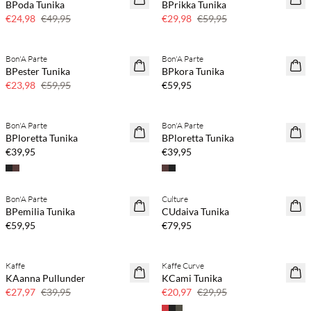
BPoda Tunika
BPrikka Tunika
50 % Rabatt
50 % Rabatt
€24,98
€49,95
€29,98
€59,95
Kaufe mind. 2 & spare 20 %
Bon'A Parte
Bon'A Parte
SAVE20
NEUHEITEN
BPester Tunika
BPkora Tunika
60 % Rabatt
€23,98
€59,95
€59,95
Kaufe mind. 2 & spare 20 %
Kaufe mind. 2 & spare 20 %
Bon'A Parte
Bon'A Parte
NEUHEITEN
NEUHEITEN
BPloretta Tunika
BPloretta Tunika
€39,95
€39,95
Kaufe mind. 2 & spare 20 %
Kaufe mind. 2 & spare 20 %
Bon'A Parte
Culture
NEUHEITEN
NEUHEITEN
BPemilia Tunika
CUdaiva Tunika
€59,95
€79,95
Kaffe
Kaffe Curve
SAVE20
SAVE20
KAanna Pullunder
KCami Tunika
30 % Rabatt
30 % Rabatt
€27,97
€39,95
€20,97
€29,95