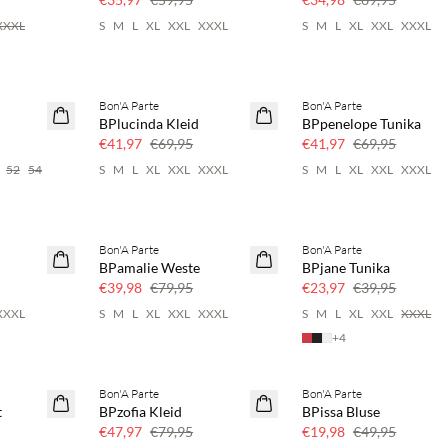
XXXL
S
M
L
XL
XXL
XXXL
S
M
L
XL
XXL
XXXL
Bon'A Parte
Bon'A Parte
40 % Rabatt
40 % Rabatt
BPlucinda Kleid
BPpenelope Tunika
€41,97
€69,95
€41,97
€69,95
52
54
S
M
L
XL
XXL
XXXL
S
M
L
XL
XXL
XXXL
Bon'A Parte
Bon'A Parte
50 % Rabatt
40 % Rabatt
BPamalie Weste
BPjane Tunika
€39,98
€79,95
€23,97
€39,95
XXXL
S
M
L
XL
XXL
XXXL
S
M
L
XL
XXL
XXXL
+
4
Bon'A Parte
Bon'A Parte
40 % Rabatt
SAVE20
t
BPzofia Kleid
BPissa Bluse
60 % Rabatt
€47,97
€79,95
€19,98
€49,95