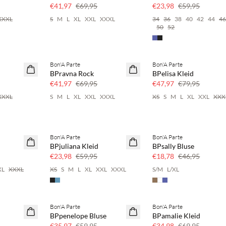
60 % Rabatt
€41,97
€69,95
€23,98
€59,95
XXXL
S
M
L
XL
XXL
XXXL
34
36
38
40
42
44
4
50
52
Bon'A Parte
Bon'A Parte
40 % Rabatt
40 % Rabatt
BPravna Rock
BPelisa Kleid
€41,97
€69,95
€47,97
€79,95
XXXL
S
M
L
XL
XXL
XXXL
XS
S
M
L
XL
XXL
XXX
Bon'A Parte
Bon'A Parte
SAVE20
60 % Rabatt
BPjuliana Kleid
BPsally Bluse
60 % Rabatt
€23,98
€59,95
€18,78
€46,95
XL
XXXL
XS
S
M
L
XL
XXL
XXXL
S/M
L/XL
Bon'A Parte
Bon'A Parte
40 % Rabatt
50 % Rabatt
BPpenelope Bluse
BPamalie Kleid
€35,97
€59,95
€34,98
€69,95