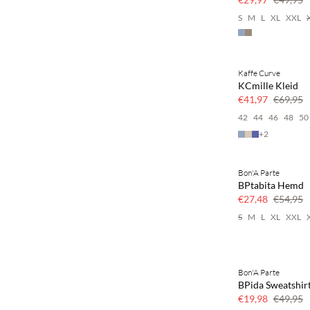
S
M
L
XL
XXL
Kaffe Curve
40 % Rabatt
KCmille Kleid
€41,97
€69,95
42
44
46
48
50
+
2
Bon'A Parte
50 % Rabatt
BPtabita Hemd
€27,48
€54,95
S
M
L
XL
XXL
Bon'A Parte
SAVE20
BPida Sweatshir
60 % Rabatt
€19,98
€49,95