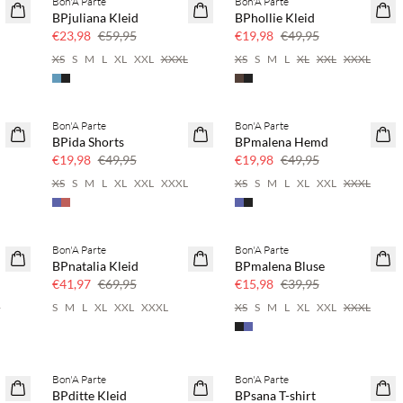
Bon'A Parte
Bon'A Parte
SAVE20
SAVE20
BPjuliana Kleid
BPhollie Kleid
60 % Rabatt
60 % Rabatt
€23,98
€59,95
€19,98
€49,95
4
XS
S
M
L
XL
XXL
XXXL
XS
S
M
L
XL
XXL
XXXL
Bon'A Parte
Bon'A Parte
SAVE20
SAVE20
BPida Shorts
BPmalena Hemd
60 % Rabatt
60 % Rabatt
€19,98
€49,95
€19,98
€49,95
XS
S
M
L
XL
XXL
XXXL
XS
S
M
L
XL
XXL
XXXL
Bon'A Parte
Bon'A Parte
40 % Rabatt
SAVE20
BPnatalia Kleid
BPmalena Bluse
60 % Rabatt
€41,97
€69,95
€15,98
€39,95
6
S
M
L
XL
XXL
XXXL
XS
S
M
L
XL
XXL
XXXL
Bon'A Parte
Bon'A Parte
SAVE20
50 % Rabatt
BPditte Kleid
BPsana T-shirt