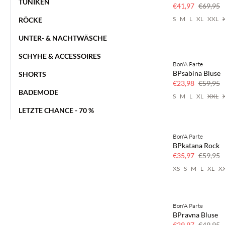
TUNIKEN
€41,97
€69,95
S
M
L
XL
XXL
RÖCKE
UNTER- & NACHTWÄSCHE
SCHYHE & ACCESSOIRES
Bon'A Parte
60 % Rabatt
BPsabina Bluse
SHORTS
€23,98
€59,95
BADEMODE
S
M
L
XL
XXL
LETZTE CHANCE - 70 %
Bon'A Parte
40 % Rabatt
BPkatana Rock
€35,97
€59,95
XS
S
M
L
XL
X
Bon'A Parte
40 % Rabatt
BPravna Bluse
€29,97
€49,95