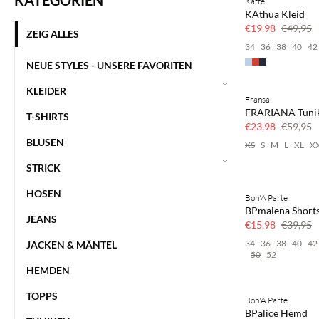
KATEGORIEN
Kaffe
SAVE20
KAthua Kleid
60 % Rabatt
€19,98
€49,95
ZEIG ALLES
34
36
38
40
42
NEUE STYLES - UNSERE FAVORITEN
KLEIDER
Fransa
SAVE20
FRARIANA Tuni
T-SHIRTS
60 % Rabatt
€23,98
€59,95
BLUSEN
XS
S
M
L
XL
X
STRICK
HOSEN
Bon'A Parte
SAVE20
BPmalena Short
JEANS
60 % Rabatt
€15,98
€39,95
34
36
38
40
42
JACKEN & MÄNTEL
50
52
HEMDEN
TOPPS
Bon'A Parte
40 % Rabatt
BPalice Hemd