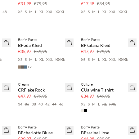
60 % Rabatt
€31,98
€79,95
€17,48
€34,95
6
48
XS
S
M
L
XL
XXL
XXXL
XS
S
M
L
XL
XXL
XXXL
Bon'A Parte
Bon'A Parte
40 % Rabatt
40 % Rabatt
BPoda Kleid
BPkatana Kleid
€35,97
€59,95
€47,97
€79,95
L
XS
S
M
L
XL
XXL
XXXL
XS
S
M
L
XL
XXL
XXXL
+
2
Cream
Culture
40 % Rabatt
30 % Rabatt
CRFlake Rock
CUalwine T-shirt
€47,97
€79,95
€34,97
€49,95
34
36
38
40
42
44
46
XS
S
M
L
XL
XXL
Bon'A Parte
Bon'A Parte
40 % Rabatt
50 % Rabatt
BPcharlotte Bluse
BPsarina Hose
€29,97
€49,95
€44,98
€89,95