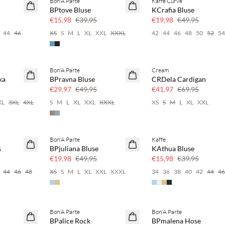
Bon'A Parte
Kaffe Curve
SAVE20
SAVE20
BPtove Bluse
KCrafia Bluse
60 % Rabatt
60 % Rabatt
€15,98
€39,95
€19,98
€49,95
44
46
XS
S
M
L
XL
XXL
XXXL
42
44
46
48
50
52
5
Bon'A Parte
Cream
40 % Rabatt
40 % Rabatt
ka
BPravna Bluse
CRDela Cardigan
€29,97
€49,95
€41,97
€69,95
XL
3XL
4XL
S
M
L
XL
XXL
XXXL
XS
S
M
L
XL
XXL
Bon'A Parte
Kaffe
SAVE20
SAVE20
s
BPjuliana Bluse
KAthua Bluse
60 % Rabatt
60 % Rabatt
€19,98
€49,95
€15,98
€39,95
44
46
48
XS
S
M
L
XL
XXL
XXXL
34
36
38
40
42
44
4
Bon'A Parte
Bon'A Parte
40 % Rabatt
SAVE20
BPalice Rock
BPmalena Hose