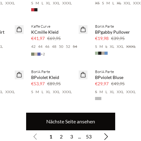
XL
XXXL
S
M
L
XL
XXL
XXXL
XS
S
M
L
XL
XXL
XXX
Kaffe Curve
Bon'A Parte
40 % Rabatt
50 % Rabatt
irt
KCmille Kleid
BPgabby Pullover
€41,97
€69,95
€19,98
€39,95
XL
42
44
46
48
50
52
54
S
M
L
XL
XXL
XXXL
+
2
Bon'A Parte
Bon'A Parte
40 % Rabatt
40 % Rabatt
BPviolet Kleid
BPviolet Bluse
€53,97
€89,95
€29,97
€49,95
XL
XXXL
S
M
L
XL
XXL
XXXL
S
M
L
XL
XXL
XXXL
Nächste Seite ansehen
1
2
3
...
53