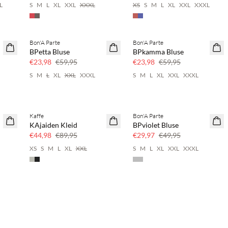
L
S
M
L
XL
XXL
XXXL
XS
S
M
L
XL
XXL
XXXL
Bon'A Parte
Bon'A Parte
60 % Rabatt
60 % Rabatt
BPetta Bluse
BPkamma Bluse
€23,98
€59,95
€23,98
€59,95
S
M
L
XL
XXL
XXXL
S
M
L
XL
XXL
XXXL
Kaffe
Bon'A Parte
50 % Rabatt
40 % Rabatt
KAjaiden Kleid
BPviolet Bluse
€44,98
€89,95
€29,97
€49,95
XS
S
M
L
XL
XXL
S
M
L
XL
XXL
XXXL