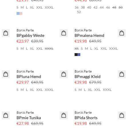
S
M
L
XL
XXL
XXXL
36
38
40
42
44
46
48
50
52
Bon'A Parte
Bon'A Parte
40 % Rabatt
SAVE20
BPgabby Weste
BPmalena Hemd
60 % Rabatt
€23,97
€39,95
€19,98
€49,95
S
M
L
XL
XXL
XXXL
XS
S
M
L
XL
XXL
XXXL
Bon'A Parte
Bon'A Parte
40 % Rabatt
50 % Rabatt
BPluna Hemd
BPmaggi Kleid
€29,97
€49,95
€39,98
€79,95
S
M
L
XL
XXL
XXXL
S
M
L
XL
XXL
XXXL
Bon'A Parte
Bon'A Parte
60 % Rabatt
SAVE20
BPmie Tunika
BPida Shorts
60 % Rabatt
€27,98
€69,95
€19,98
€49,95