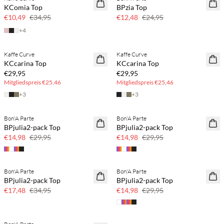
70 % Rabatt
50 % Rabatt
KComia Top
BPzia Top
Nur noch wenige
€10,49
€34,95
€12,48
€24,95
+
4
BASIC DEAL
BASIC DEAL
Kaffe Curve
Kaffe Curve
KCcarina Top
KCcarina Top
€29,95
€29,95
Mitgliedspreis
€25,46
Mitgliedspreis
€25,46
+
3
+
3
Bon'A Parte
Bon'A Parte
50 % Rabatt
50 % Rabatt
BPjulia2-pack Top
BPjulia2-pack Top
€14,98
€29,95
€14,98
€29,95
Bon'A Parte
Bon'A Parte
50 % Rabatt
50 % Rabatt
BPjulia2-pack Top
BPjulia2-pack Top
€17,48
€34,95
€14,98
€29,95