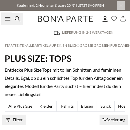
Kaufe mind. 2 Neuheiten & spare 20 %* | JETZT SHOPPEN
Suche
Einloggen
Wa
LIEFERUNG IN 2-3 WERKTAGEN
STARTSEITE
ALLE ARTIKEL AUF EINEN BLICK
GROSSE GRÖSSEN FÜR DAMEN: 
PLUS SIZE: TOPS
Entdecke Plus Size Tops mit tollen Schnitten und femininen
Details. Egal, ob du ein schlichtes Top für den Alltag oder ein
elegantes Modell für die Party suchst – hier findest du dein
neues Lieblingsteil.
Alle Plus Size
Kleider
T-shirts
Blusen
Strick
Hosen
Filter
Sortierung
Kaufe mind. 2 & spare 20 %
Kaufe mind. 2 & spare 20 %