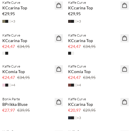
Kaffe Curve
Kaffe Curve
NEUHEITEN
NEUHEITEN
KCcarina Top
KCcarina Top
€29,95
€29,95
+
3
+
3
Kaffe Curve
Kaffe Curve
SAVE20
SAVE20
KCcarina Top
KCcarina Top
30 % Rabatt
30 % Rabatt
€24,47
€34,95
€24,47
€34,95
Kaffe Curve
Kaffe Curve
SAVE20
SAVE20
KComia Top
KComia Top
30 % Rabatt
30 % Rabatt
€24,47
€34,95
€24,47
€34,95
+
4
+
4
Bon'A Parte
Kaffe Curve
SAVE20
SAVE20
BPrikka Bluse
KCcarina Top
30 % Rabatt
30 % Rabatt
€27,97
€39,95
€20,97
€29,95
+
3