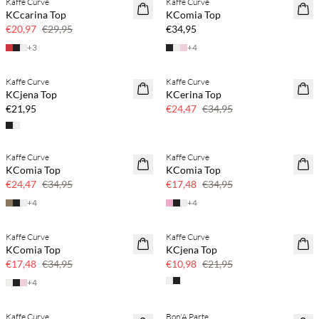
Kaffe Curve
Kaffe Curve
SAVE20
NEUHEITEN
KCcarina Top
KComia Top
30 % Rabatt
€20,97
€29,95
€34,95
+
3
+
4
Kaffe Curve
Kaffe Curve
NEUHEITEN
SAVE20
KCjena Top
KCerina Top
30 % Rabatt
€21,95
€24,47
€34,95
Kaffe Curve
Kaffe Curve
SAVE20
SAVE20
KComia Top
KComia Top
30 % Rabatt
50 % Rabatt
€24,47
€34,95
€17,48
€34,95
+
4
+
4
Kaffe Curve
Kaffe Curve
50 % Rabatt
50 % Rabatt
KComia Top
KCjena Top
€17,48
€34,95
€10,98
€21,95
+
4
Kaffe Curve
Bon'A Parte