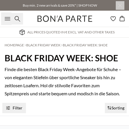
Buy min. 2 new arrivals & save 20%* | SHOP NOW
Search
Bas
ALL PRICES QUOTED IN € EXCL. VAT AND OTHER TAXES
HOMEPAGE
BLACK FRIDAY WEEK
BLACK FRIDAY WEEK: SHOE
BLACK FRIDAY WEEK: SHOE
Finde die besten Black Friday Week-Angebote für Schuhe –
von eleganten Stiefeln über sportliche Sneaker bis hin zu
zeitlosen Loafern. Hol dir stilvolle Favoriten zum
Spitzenpreis und starte bequem und modisch in die Saison.
Filter
Sorting