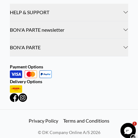
HELP & SUPPORT
BON'A PARTE newsletter
BON'A PARTE
Payment Options
Delivery Options
Privacy Policy
Terms and Conditions
1
©
DK Company Online A/S
2026
−