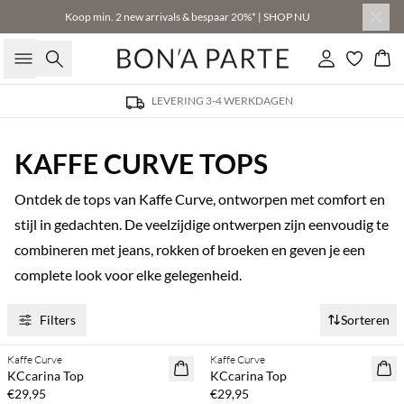
Koop min. 2 new arrivals & bespaar 20%* | SHOP NU
Zoeken
Inloggen
Win
LEVERING 3-4 WERKDAGEN
KAFFE CURVE TOPS
Ontdek de tops van Kaffe Curve, ontworpen met comfort en
stijl in gedachten. De veelzijdige ontwerpen zijn eenvoudig te
combineren met jeans, rokken of broeken en geven je een
complete look voor elke gelegenheid.
Filters
Sorteren
Koop min. 2 & bespaar 20%
Koop min. 2 & bespaar 20%
Kaffe Curve
Kaffe Curve
NEWS
NEWS
KCcarina Top
KCcarina Top
€29,95
€29,95