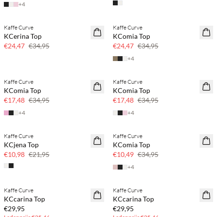
+
4
Kaffe Curve
Kaffe Curve
SAVE20
SAVE20
KCerina Top
KComia Top
30% korting
30% korting
€24,47
€34,95
€24,47
€34,95
+
4
Kaffe Curve
Kaffe Curve
SAVE20
50% korting
KComia Top
KComia Top
50% korting
€17,48
€34,95
€17,48
€34,95
+
4
+
4
Kaffe Curve
Kaffe Curve
50% korting
70% korting
KCjena Top
KComia Top
Nog maar een paar
€10,98
€21,95
€10,49
€34,95
+
4
BASIC DEAL
BASIC DEAL
Kaffe Curve
Kaffe Curve
KCcarina Top
KCcarina Top
€29,95
€29,95