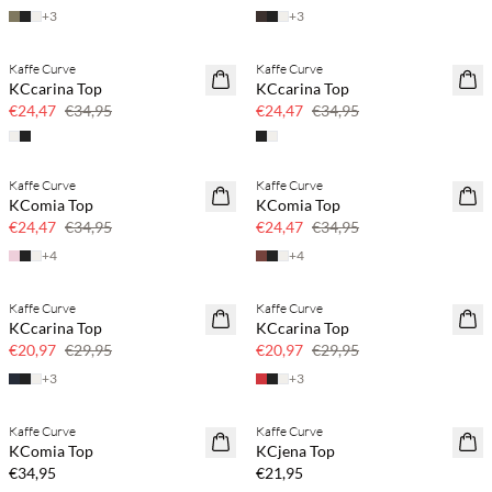
+
3
+
3
Kaffe Curve
Kaffe Curve
SAVE20
SAVE20
KCcarina Top
KCcarina Top
30% korting
30% korting
€24,47
€34,95
€24,47
€34,95
Kaffe Curve
Kaffe Curve
SAVE20
SAVE20
KComia Top
KComia Top
30% korting
30% korting
€24,47
€34,95
€24,47
€34,95
+
4
+
4
Kaffe Curve
Kaffe Curve
SAVE20
SAVE20
KCcarina Top
KCcarina Top
30% korting
30% korting
€20,97
€29,95
€20,97
€29,95
+
3
+
3
Kaffe Curve
Kaffe Curve
NEWS
NEWS
KComia Top
KCjena Top
€34,95
€21,95