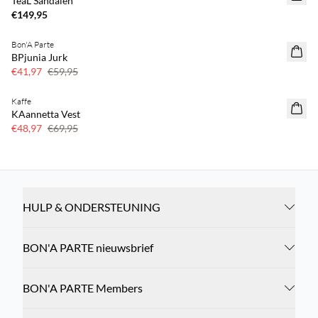
TeaL Sandalen
€149,95
Bon'A Parte
SAVE20
BPjunia Jurk
30% korting
€41,97
€59,95
Kaffe
SAVE20
KAannetta Vest
30% korting
€48,97
€69,95
HULP & ONDERSTEUNING
BON'A PARTE nieuwsbrief
BON'A PARTE Members