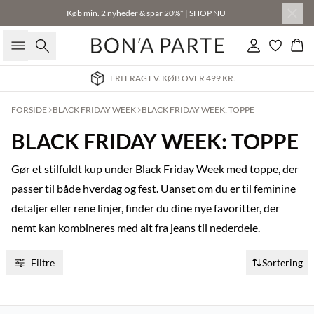
Køb min. 2 nyheder & spar 20%* | SHOP NU
Søg
Log ind
Kur
FRI FRAGT V. KØB OVER 499 KR.
FORSIDE
BLACK FRIDAY WEEK
BLACK FRIDAY WEEK: TOPPE
BLACK FRIDAY WEEK: TOPPE
Gør et stilfuldt kup under Black Friday Week med toppe, der
passer til både hverdag og fest. Uanset om du er til feminine
detaljer eller rene linjer, finder du dine nye favoritter, der
nemt kan kombineres med alt fra jeans til nederdele.
Filtre
Sortering