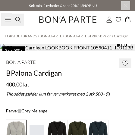
Køb min. 2 nyheder & spar 20%* | SHOP NU
Søg
Log ind
Kur
FORSIDE
BRANDS
BON'A PARTE
BON'A PARTE STRIK
BPalona Cardigan
2 stk. 500,-
BON'A PARTE
BPalona Cardigan
400,00 kr.
Tilbuddet gælder kun farver markeret med 2 stk 500,-
Farve:
Grey Melange