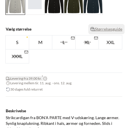
Vælg størrelse
Størrelsesguide
S
M
L
XL
XXL
XXXL
*
Levering fra 39,00 kr.
Levering mellem tir. 11. aug. - ons. 12. aug.
30 dages fuld returret
Beskrivelse
Strikcardigan fra BON'A PARTE med V-udskæring. Lange ærmer.
Synlig knaplukning. Ribkant i hals, ærmer og forneden. Slids i