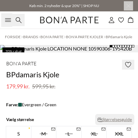
Køb min. 2 nyheder & spar 20%* | SHOP NU
Søg
Log ind
Kur
FORSIDE
BRANDS
BON'A PARTE
BON'A PARTE KJOLER
BPdamaris Kjole
70% rabat
Få tilbage
BON'A PARTE
BPdamaris Kjole
179,99 kr.
599,95 kr.
Farve:
Evergreen / Green
Vælg størrelse
Størrelsesguide
S
M
L
XL
XXL