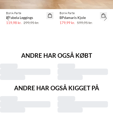
Bon'A Parte
Bon'A Parte
60% rabat
70% rabat
BPabela Leggings
BPdamaris Kjole
Previous slide
Next 
Få tilbage
119,98 kr.
299,95 kr.
179,99 kr.
599,95 kr.
ANDRE HAR OGSÅ KØBT
ANDRE HAR OGSÅ KIGGET PÅ