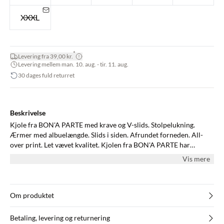
XXXL
*
Levering fra 39,00 kr.
Levering mellem man. 10. aug. - tir. 11. aug.
30 dages fuld returret
Beskrivelse
Kjole fra BON'A PARTE med krave og V-slids. Stolpelukning.
Ærmer med albuelængde. Slids i siden. Afrundet forneden. All-
over print. Let vævet kvalitet. Kjolen fra BON'A PARTE har
løstsiddende pasform.
Vis mere
Om produktet
Betaling, levering og returnering