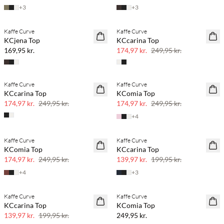
+
3
+
3
Køb min. 2 & spar 20%
Kaffe Curve
Kaffe Curve
NYHED
SAVE20
KCjena Top
KCcarina Top
30% rabat
169,95 kr.
174,97 kr.
249,95 kr.
Kaffe Curve
Kaffe Curve
SAVE20
SAVE20
KCcarina Top
KComia Top
30% rabat
30% rabat
174,97 kr.
249,95 kr.
174,97 kr.
249,95 kr.
+
4
Kaffe Curve
Kaffe Curve
SAVE20
SAVE20
KComia Top
KCcarina Top
30% rabat
30% rabat
174,97 kr.
249,95 kr.
139,97 kr.
199,95 kr.
+
4
+
3
Kaffe Curve
Kaffe Curve
SAVE20
NYHED
KCcarina Top
KComia Top
30% rabat
139,97 kr.
199,95 kr.
249,95 kr.