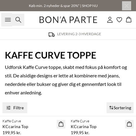
Køb min. 2 nyheder & spar 20%* | SHOP NU
Søg
Log ind
Kur
LEVERING 2-3 HVERDAGE
KAFFE CURVE TOPPE
Udforsk Kaffe Curve toppe, skabt med fokus på komfort og
stil. De alsidige designs er lette at kombinere med jeans,
nederdele eller bukser og giver dig et gennemført look til
enhver anledning.
Filtre
Sortering
Køb min. 2 & spar 20%
Køb min. 2 & spar 20%
Kaffe Curve
Kaffe Curve
NYHED
NYHED
KCcarina Top
KCcarina Top
199,95 kr.
199,95 kr.