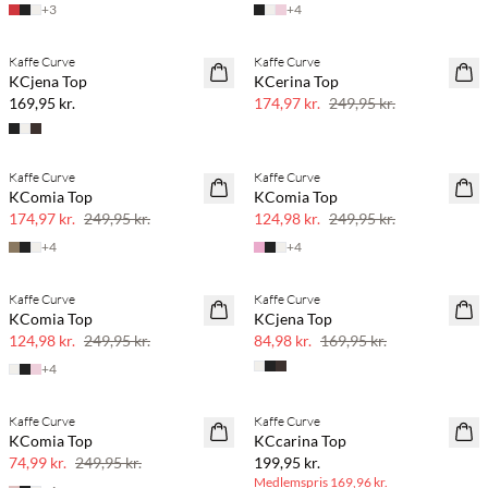
+
3
+
4
Kaffe Curve
Kaffe Curve
NYHED
SAVE20
KCjena Top
KCerina Top
30% rabat
169,95 kr.
174,97 kr.
249,95 kr.
Kaffe Curve
Kaffe Curve
SAVE20
SAVE20
KComia Top
KComia Top
30% rabat
50% rabat
174,97 kr.
249,95 kr.
124,98 kr.
249,95 kr.
+
4
+
4
Kaffe Curve
Kaffe Curve
50% rabat
50% rabat
KComia Top
KCjena Top
124,98 kr.
249,95 kr.
84,98 kr.
169,95 kr.
+
4
BASIC DEAL
Kaffe Curve
Kaffe Curve
70% rabat
KComia Top
KCcarina Top
Få tilbage
74,99 kr.
249,95 kr.
199,95 kr.
Medlemspris
169,96 kr.