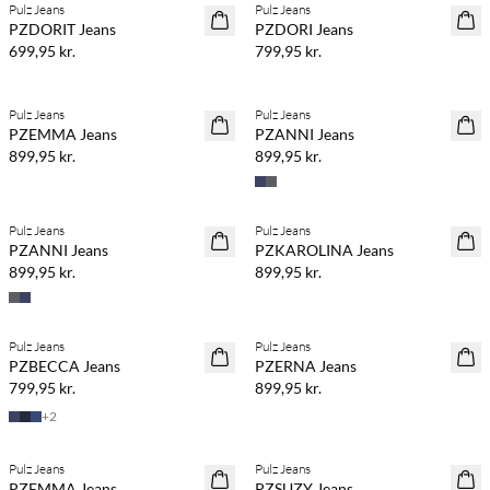
Pulz Jeans
Pulz Jeans
NYHED
NYHED
PZDORIT Jeans
PZDORI Jeans
699,95 kr.
799,95 kr.
Køb min. 2 & spar 20%
Køb min. 2 & spar 20%
Pulz Jeans
Pulz Jeans
NYHED
NYHED
PZEMMA Jeans
PZANNI Jeans
899,95 kr.
899,95 kr.
Køb min. 2 & spar 20%
Køb min. 2 & spar 20%
Pulz Jeans
Pulz Jeans
NYHED
NYHED
PZANNI Jeans
PZKAROLINA Jeans
899,95 kr.
899,95 kr.
Køb min. 2 & spar 20%
Pulz Jeans
Pulz Jeans
NYHED
NYHED
PZBECCA Jeans
PZERNA Jeans
799,95 kr.
899,95 kr.
+
2
BASIC DEAL
BASIC DEAL
Pulz Jeans
Pulz Jeans
PZEMMA Jeans
PZSUZY Jeans