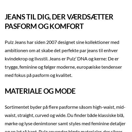
JEANS TIL DIG, DER VÆRDSÆTTER
PASFORM OG KOMFORT
Pulz Jeans har siden 2007 designet sine kollektioner med
ambitionen om at skabe det perfekte par jeans til enhver
kvindekrop og livsstil. Jeans er Pulz’ DNA og kerne: De er
trygge, feminine og følger moderne, europæiske tendenser
med fokus på pasform og kvalitet.
MATERIALE OG MODE
Sortimentet byder på flere pasforme såsom high-waist, mid-
waist, straight, curved og wide. Du finder både klassiske blå,
mørke og lyse denimtoner samt styles med feminine detaljer
og en let rå kant. Pulz anvender bløde materialer, der sikrer