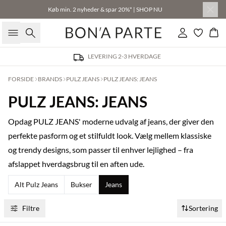
Køb min. 2 nyheder & spar 20%* | SHOP NU
Søg
Log ind
Kur
LEVERING 2-3 HVERDAGE
FORSIDE
BRANDS
PULZ JEANS
PULZ JEANS: JEANS
PULZ JEANS: JEANS
Opdag PULZ JEANS' moderne udvalg af jeans, der giver den
perfekte pasform og et stilfuldt look. Vælg mellem klassiske
og trendy designs, som passer til enhver lejlighed – fra
afslappet hverdagsbrug til en aften ude.
Alt Pulz Jeans
Bukser
Jeans
Filtre
Sortering