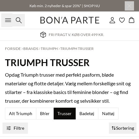
Køb min. 2 nyheder & spar 20%* | SHOP NU
Søg
Log ind
Kur
FRI FRAGT V. KØB OVER 499 KR.
FORSIDE
BRANDS
TRIUMPH
TRIUMPH TRUSSER
TRIUMPH TRUSSER
Opdag Triumph trusser med perfekt pasform, bløde
materialer og flotte detaljer. Vælg mellem forskellige snit og
stilarter – fra klassiske basics til feminine blonder – og find
trusser, der kombinerer komfort og selvsikker stil.
Alt Triumph
Bh'er
Trusser
Badetøj
Nattøj
Filtre
Sortering