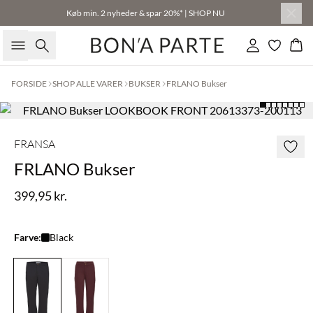
Køb min. 2 nyheder & spar 20%* | SHOP NU
Søg
Log ind
Kur
FORSIDE
SHOP ALLE VARER
BUKSER
FRLANO Bukser
FRANSA
FRLANO Bukser
399,95 kr.
Farve:
Black