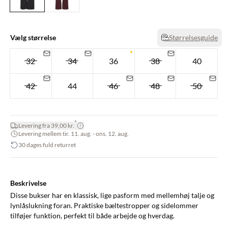
Vælg størrelse
Størrelsesguide
32
34
36
38
40
42
44
46
48
50
*
Levering fra 39,00 kr.
Levering mellem tir. 11. aug. - ons. 12. aug.
30 dages fuld returret
Beskrivelse
Disse bukser har en klassisk, lige pasform med mellemhøj talje og
lynlåslukning foran. Praktiske bæltestropper og sidelommer
tilføjer funktion, perfekt til både arbejde og hverdag.