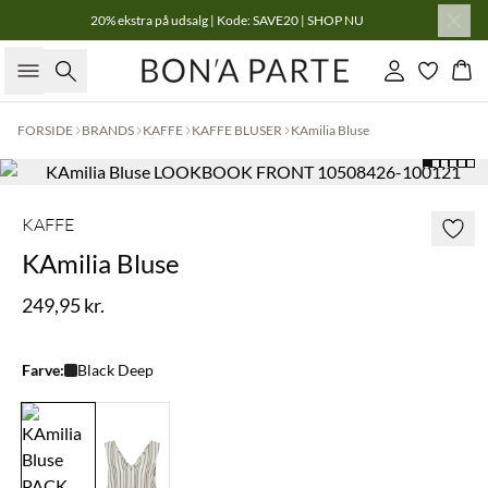
20% ekstra på udsalg | Kode: SAVE20 | SHOP NU
Søg
Log ind
Kur
FORSIDE
BRANDS
KAFFE
KAFFE BLUSER
KAmilia Bluse
KAFFE
KAmilia Bluse
249,95 kr.
Farve:
Black Deep