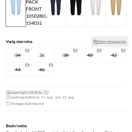
Vælg størrelse
Størrelsesguide
34
36
38
40
42
44
46
*
Levering fra 39,00 kr.
Levering mellem tir. 11. aug. - ons. 12. aug.
30 dages fuld returret
Beskrivelse