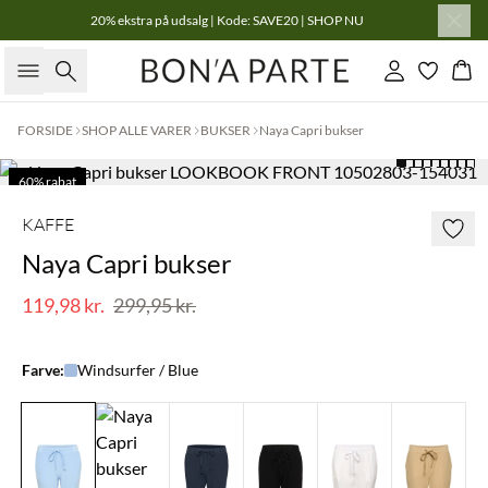
20% ekstra på udsalg | Kode: SAVE20 | SHOP NU
Søg
Log ind
Kur
FORSIDE
SHOP ALLE VARER
BUKSER
Naya Capri bukser
60% rabat
KAFFE
Naya Capri bukser
119,98 kr.
299,95 kr.
Farve:
Windsurfer / Blue