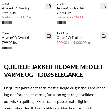
Cream
Cream
ArwenCR Overtøj
ArwenCR Overtøj
799,00 kr.
799,00 kr.
Medlemspris
679,15 kr.
Medlemspris
679,15 kr.
Cream
Part Two
70% rabat
ArwenCR Overtøj
OlilasPW Frakke
Få tilbage
799,00 kr.
300,00 kr.
1.000,00 kr.
QUILTEDE JAKKER TIL DAME MED LET
VARME OG TIDLØS ELEGANCE
En quiltet jakke er et af de mest alsidige valg, når du ønsker et
lag, der forener let varme, funktion og et roligt, velklædt
udtryk. En quiltet jakke til dame passer naturligt ind i
garderoben, fordi den kombinerer blød komfort med et