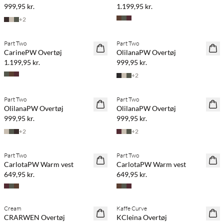
999,95 kr.
1.199,95 kr.
+
2
Part Two
Part Two
NYHED
NYHED
CarinePW Overtøj
OlilanaPW Overtøj
1.199,95 kr.
999,95 kr.
+
2
Part Two
Part Two
NYHED
NYHED
OlilanaPW Overtøj
OlilanaPW Overtøj
999,95 kr.
999,95 kr.
+
2
+
2
Part Two
Part Two
NYHED
NYHED
CarlotaPW Warm vest
CarlotaPW Warm vest
649,95 kr.
649,95 kr.
Cream
Kaffe Curve
NYHED
NYHED
CRARWEN Overtøj
KCleina Overtøj