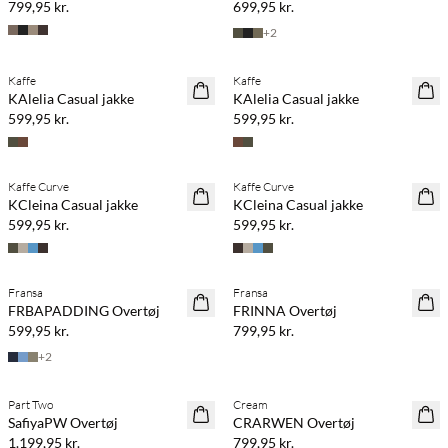
799,95 kr.
699,95 kr.
+
2
Kaffe
Kaffe
NYHED
NYHED
KAlelia Casual jakke
KAlelia Casual jakke
599,95 kr.
599,95 kr.
Kaffe Curve
Kaffe Curve
NYHED
NYHED
KCleina Casual jakke
KCleina Casual jakke
599,95 kr.
599,95 kr.
Køb min. 2 & spar 20%
Køb min. 2 & spar 20%
Fransa
Fransa
NYHED
NYHED
FRBAPADDING Overtøj
FRINNA Overtøj
SAVE20
SAVE20
599,95 kr.
799,95 kr.
+
2
Køb min. 2 & spar 20%
Part Two
Cream
NYHED
NYHED
SafiyaPW Overtøj
CRARWEN Overtøj
1.199,95 kr.
799,95 kr.