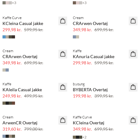
+
3
+
3
Kaffe Curve
Cream
SAVE20
SAVE20
KCleina Casual jakke
CRArwen Overtøj
50% rabat
50% rabat
299,98 kr.
599,95 kr.
349,98 kr.
699,95 kr.
Cream
Kaffe
SAVE20
SAVE20
CRArwen Overtøj
KAnuria Casual jakke
50% rabat
50% rabat
349,98 kr.
699,95 kr.
299,98 kr.
599,95 kr.
Kaffe
b.young
SAVE20
SAVE20
KAleila Casual jakke
BYBERTA Overtøj
50% rabat
50% rabat
249,98 kr.
499,95 kr.
199,98 kr.
399,95 kr.
Cream
Kaffe Curve
SAVE20
SAVE20
ArwenCR Overtøj
KCleina Overtøj
60% rabat
50% rabat
319,60 kr.
799,00 kr.
349,98 kr.
699,95 kr.
+
2