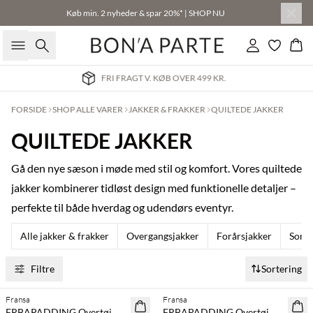
Køb min. 2 nyheder & spar 20%* | SHOP NU
Søg
Log ind
Kur
LEVERING 2-3 HVERDAGE
FORSIDE
SHOP ALLE VARER
JAKKER & FRAKKER
QUILTEDE JAKKER
QUILTEDE JAKKER
Gå den nye sæson i møde med stil og komfort. Vores quiltede
jakker kombinerer tidløst design med funktionelle detaljer –
perfekte til både hverdag og udendørs eventyr.
Alle jakker & frakker
Overgangsjakker
Forårsjakker
Somm
Filtre
Sortering
Fransa
Fransa
NYHED
NYHED
FRBAPADDING Overtøj
FRBAPADDING Overtøj