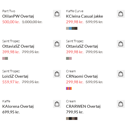
Part Two
Kaffe Curve
SAVE20
SAVE20
OlilanPW Overtøj
KCleina Casual jakke
50% rabat
50% rabat
500,00 kr.
1.000,00 kr.
299,98 kr.
599,95 kr.
Saint Tropez
Saint Tropez
SAVE20
SAVE20
OttaviaSZ Overtøj
OttaviaSZ Overtøj
50% rabat
50% rabat
399,98 kr.
799,95 kr.
399,98 kr.
799,95 kr.
Saint Tropez
Cream
30% rabat
50% rabat
LoisSZ Overtøj
CRNaomi Overtøj
559,97 kr.
799,95 kr.
299,98 kr.
599,95 kr.
Kaffe
Cream
KAlorena Overtøj
CRARWEN Overtøj
699,95 kr.
799,95 kr.
BASIC DEAL
BASIC DEAL