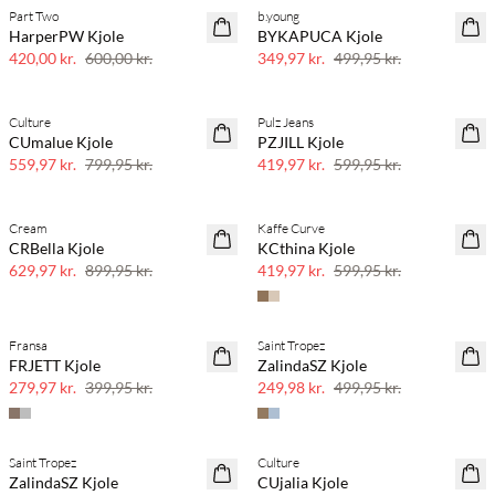
Part Two
b.young
SAVE20
SAVE20
HarperPW Kjole
BYKAPUCA Kjole
30% rabat
30% rabat
420,00 kr.
600,00 kr.
349,97 kr.
499,95 kr.
Culture
Pulz Jeans
SAVE20
SAVE20
CUmalue Kjole
PZJILL Kjole
30% rabat
30% rabat
559,97 kr.
799,95 kr.
419,97 kr.
599,95 kr.
Cream
Kaffe Curve
SAVE20
SAVE20
CRBella Kjole
KCthina Kjole
30% rabat
30% rabat
629,97 kr.
899,95 kr.
419,97 kr.
599,95 kr.
Fransa
Saint Tropez
SAVE20
SAVE20
FRJETT Kjole
ZalindaSZ Kjole
30% rabat
50% rabat
279,97 kr.
399,95 kr.
249,98 kr.
499,95 kr.
Saint Tropez
Culture
SAVE20
SAVE20
ZalindaSZ Kjole
CUjalia Kjole
30% rabat
50% rabat