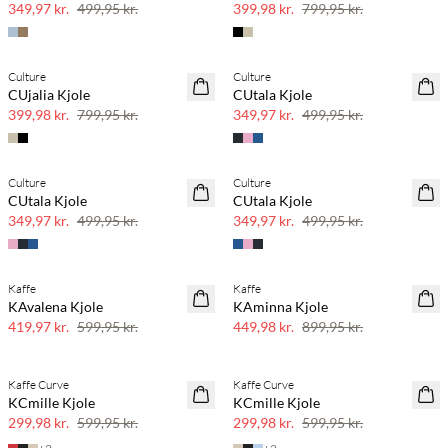
349,97 kr.
499,95 kr.
399,98 kr.
799,95 kr.
Culture
Culture
SAVE20
SAVE20
CUjalia Kjole
CUtala Kjole
50% rabat
30% rabat
399,98 kr.
799,95 kr.
349,97 kr.
499,95 kr.
Culture
Culture
SAVE20
SAVE20
CUtala Kjole
CUtala Kjole
30% rabat
30% rabat
349,97 kr.
499,95 kr.
349,97 kr.
499,95 kr.
Kaffe
Kaffe
SAVE20
SAVE20
KAvalena Kjole
KAminna Kjole
30% rabat
50% rabat
419,97 kr.
599,95 kr.
449,98 kr.
899,95 kr.
Kaffe Curve
Kaffe Curve
SAVE20
SAVE20
KCmille Kjole
KCmille Kjole
50% rabat
50% rabat
299,98 kr.
599,95 kr.
299,98 kr.
599,95 kr.