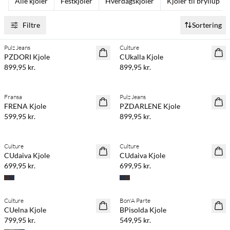
Alle kjoler
Festkjoler
Hverdagskjoler
Kjoler til bryllup
Filtre
Sortering
Pulz Jeans
Culture
NYHED
NYHED
PZDORI Kjole
CUkalla Kjole
899,95 kr.
899,95 kr.
Køb min. 2 & spar 20%
Køb min. 2 & spar 20%
Fransa
Pulz Jeans
NYHED
NYHED
FRENA Kjole
PZDARLENE Kjole
599,95 kr.
899,95 kr.
Køb min. 2 & spar 20%
Køb min. 2 & spar 20%
Culture
Culture
NYHED
NYHED
CUdaiva Kjole
CUdaiva Kjole
699,95 kr.
699,95 kr.
Køb min. 2 & spar 20%
Køb min. 2 & spar 20%
Culture
Bon'A Parte
NYHED
NYHED
CUelna Kjole
BPisolda Kjole
799,95 kr.
549,95 kr.