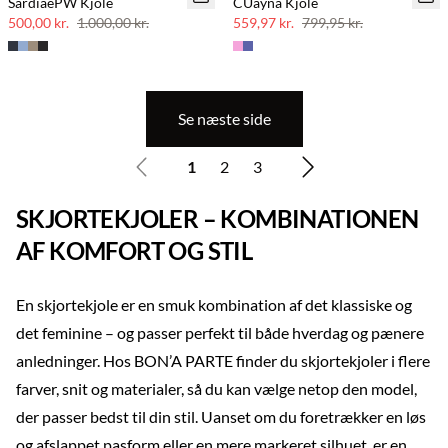
SardiaePW Kjole
CUayna Kjole
50% rabat
30% rabat
500,00 kr.
1.000,00 kr.
559,97 kr.
799,95 kr.
Se næste side
1
2
3
SKJORTEKJOLER – KOMBINATIONEN
AF KOMFORT OG STIL
En skjortekjole er en smuk kombination af det klassiske og
det feminine – og passer perfekt til både hverdag og pænere
anledninger. Hos BON’A PARTE finder du skjortekjoler i flere
farver, snit og materialer, så du kan vælge netop den model,
der passer bedst til din stil. Uanset om du foretrækker en løs
og afslappet pasform eller en mere markeret silhuet, er en