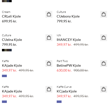
Køb min. 2 & spar 20%
Køb min. 2 & spar 20%
Cream
Culture
NYHED
NYHED
CRLeli Kjole
CUebony Kjole
699,95 kr.
799,95 kr.
Køb min. 2 & spar 20%
Culture
Ichi
NYHED
SAVE20
CUelna Kjole
IHANCEY Kjole
SAVE20
30% rabat
799,95 kr.
349,97 kr.
499,95 kr.
Kaffe
Part Two
SAVE20
SAVE20
KAjade Kjole
BetinePW Kjole
30% rabat
30% rabat
349,97 kr.
499,95 kr.
630,00 kr.
900,00 kr.
Kaffe
Kaffe Curve
SAVE20
SAVE20
KAjade Kjole
KCjada Kjole
30% rabat
30% rabat
349,97 kr.
499,95 kr.
349,97 kr.
499,95 kr.