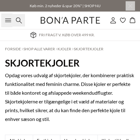
Køb min. 2 nyheder & spar 20%* | SHOP NU
Søg
Log ind
Kur
LEVERING 2-3 HVERDAGE
FORSIDE
SHOP ALLE VARER
KJOLER
SKJORTEKJOLER
SKJORTEKJOLER
Opdag vores udvalg af skjortekjoler, der kombinerer praktisk
funktionalitet med feminin charme. Disse kjoler er perfekte
til både kontoret og afslappede weekendudflugter.
Skjortekjolerne er tilgængelige i et væld af materialer og
prints, hvilket sikrer, at du kan finde den perfekte kjole til
enhver sæson og stil.