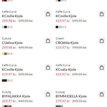
+
2
+
2
Kaffe Curve
Kaffe Curve
SAVE20
SAVE20
KCmille Kjole
KCmille Kjole
50% rabat
30% rabat
299,98 kr.
599,95 kr.
419,97 kr.
599,95 kr.
+
2
+
2
Culture
Cream
SAVE20
SAVE20
CUelina Kjole
CROttilie Kjole
50% rabat
30% rabat
249,98 kr.
499,95 kr.
559,97 kr.
799,95 kr.
+
4
Kaffe Curve
Kaffe Curve
SAVE20
SAVE20
KCmille Kjole
KCvalia Kjole
30% rabat
30% rabat
419,97 kr.
599,95 kr.
419,97 kr.
599,95 kr.
+
2
b.young
b.young
SAVE20
SAVE20
BYFALAKKA Kjole
BYMMJOELLA Kjole
40% rabat
30% rabat
269,97 kr.
449,95 kr.
279,97 kr.
399,95 kr.