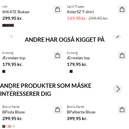
Ichi
Saint Tropez
NYHED
50% rabat
IHKATE Bukser
AsterSZ T-shirt
299,95 kr.
149,98 kr.
299,95 kr.
Previous slide
Next s
ANDRE HAR OGSÅ KIGGET PÅ
BASIC DEAL
BASIC DEAL
b.young
b.young
NYHED
Ærmeløs top
Ærmeløs top
179,95 kr.
179,95 kr.
ANDRE PRODUKTER SOM MÅSKE
Previous slide
Next s
INTERESSERER DIG
Køb min. 2 & spar 20%
Køb min. 2 & spar 20%
Bon'A Parte
Bon'A Parte
NYHED
NYHED
BPoda Bluse
BPalberte Bluse
299,95 kr.
399,95 kr.
+
5