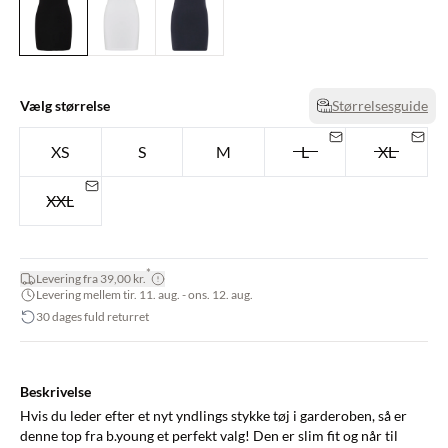
Vælg størrelse
Størrelsesguide
XS
S
M
L
XL
XXL
*
Levering fra 39,00 kr.
Levering mellem tir. 11. aug. - ons. 12. aug.
30 dages fuld returret
Beskrivelse
Hvis du leder efter et nyt yndlings stykke tøj i garderoben, så er
denne top fra b.young et perfekt valg! Den er slim fit og når til