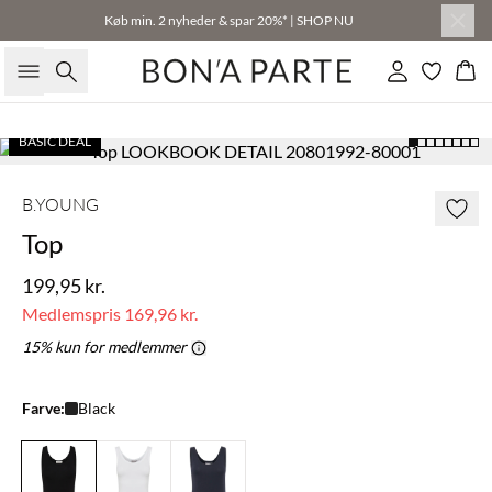
Køb min. 2 nyheder & spar 20%* | SHOP NU
Søg
Log ind
Kur
BASIC DEAL
B.YOUNG
Top
199,95 kr.
Medlemspris
169,96 kr.
15% kun for medlemmer
Farve:
Black