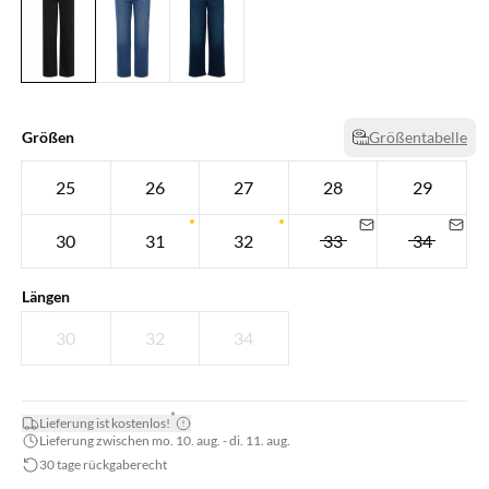
Größen
Größentabelle
25
26
27
28
29
30
31
32
33
34
Längen
30
32
34
*
Lieferung ist kostenlos!
Lieferung zwischen mo. 10. aug. - di. 11. aug.
30 tage rückgaberecht