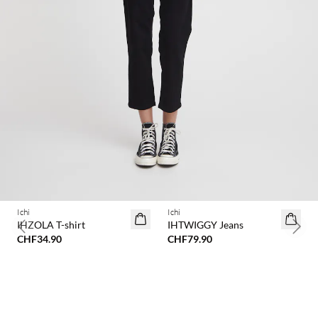
BASIC DEAL
Ichi
Ichi
IHZOLA T-shirt
IHTWIGGY Jeans
Previous slide
Next 
CHF34.90
CHF79.90