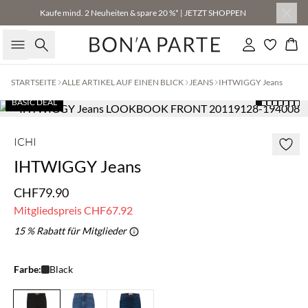
Kaufe mind. 2 Neuheiten & spare 20 %* | JETZT SHOPPEN
Suche
Einloggen
Wa
STARTSEITE
ALLE ARTIKEL AUF EINEN BLICK
JEANS
IHTWIGGY Jeans
BASIC DEAL
ICHI
IHTWIGGY Jeans
CHF79.90
Mitgliedspreis
CHF67.92
15 % Rabatt für Mitglieder
Farbe:
Black