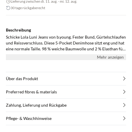
Lieferung zwischen di. 11. aug. - mi. 12. aug.
30 tage rückgaberecht
Beschreibung
Schicke Lola Luni Jeans von b.young. Fester Bund, Gürtelschlaufen
und Reissverschluss. Diese 5-Pocket Denimhose sitzt eng und hat
eine normale Taille. 98 % weiche Baumwolle und 2 % Elasthan für
Stretch. Eine klassische Denimhose, die Sie leicht für den Alltag
Mehr anzeigen
und zu festlichen Gelegenheiten stylen können.
Über das Produkt
Preferred fibres & materials
Zahlung, Lieferung und Rückgabe
Pflege- & Waschhinweise