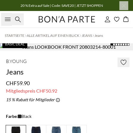
20 % Extra auf Sale | Code: SAVE20 | JETZT SHOPPEN
Suche
Einloggen
Wa
STARTSEITE
ALLE ARTIKEL AUF EINEN BLICK
JEANS
Jeans
BASIC DEAL
B.YOUNG
Jeans
CHF59.90
Mitgliedspreis
CHF50.92
15 % Rabatt für Mitglieder
Farbe:
Black