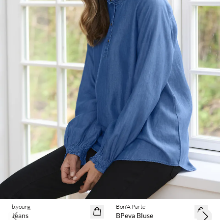
BASIC DEAL
b.young
Bon'A Parte
60% Rabatt
Jeans
BPeva Bluse