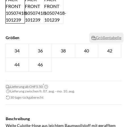
Größen
Größentabelle
34
36
38
40
42
44
46
*
Lieferung ab CHF5.50
Lieferung zwischen fr. 07. aug. - mo. 10. aug.
30 tage rückgaberecht
Beschreibung
Weite Culotte-Hose aus leichtem Baumwollstoff mit gerafftem