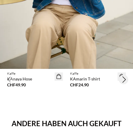
Kaffe
Kaffe
KAnaya Hose
KAmarin T-shirt
Previous slide
Next 
CHF49.90
CHF24.90
ANDERE HABEN AUCH GEKAUFT