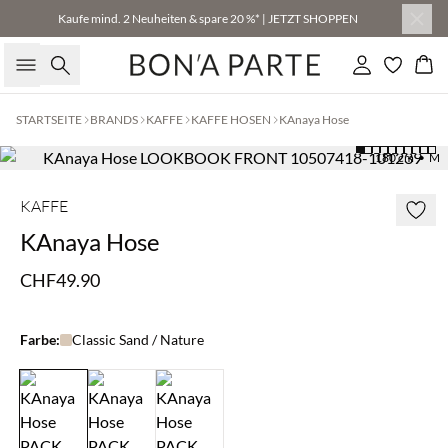
Kaufe mind. 2 Neuheiten & spare 20 %* | JETZT SHOPPEN
Suche
Einloggen
Wa
STARTSEITE
BRANDS
KAFFE
KAFFE HOSEN
KAnaya Hose
180 cm • M
KAFFE
KAnaya Hose
CHF49.90
Farbe:
Classic Sand / Nature