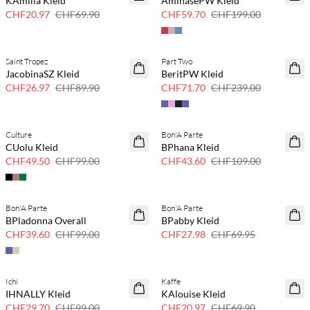
KAmilia Kleid
AminasePW Kleid
Nur noch wenige
Nur noch wenige
CHF20.97
CHF69.90
CHF59.70
CHF199.00
Saint Tropez
Part Two
70 % Rabatt
70 % Rabatt
JacobinaSZ Kleid
BeritPW Kleid
Nur noch wenige
Nur noch wenige
CHF26.97
CHF89.90
CHF71.70
CHF239.00
Culture
Bon'A Parte
50 % Rabatt
60% Rabatt
CUolu Kleid
BPhana Kleid
CHF49.50
CHF99.00
CHF43.60
CHF109.00
Bon'A Parte
Bon'A Parte
60% Rabatt
60% Rabatt
BPladonna Overall
BPabby Kleid
CHF39.60
CHF99.00
CHF27.98
CHF69.95
Ichi
Kaffe
70 % Rabatt
70 % Rabatt
IHNALLY Kleid
KAlouise Kleid
Nur noch wenige
Nur noch wenige
CHF29.70
CHF99.00
CHF20.97
CHF69.90