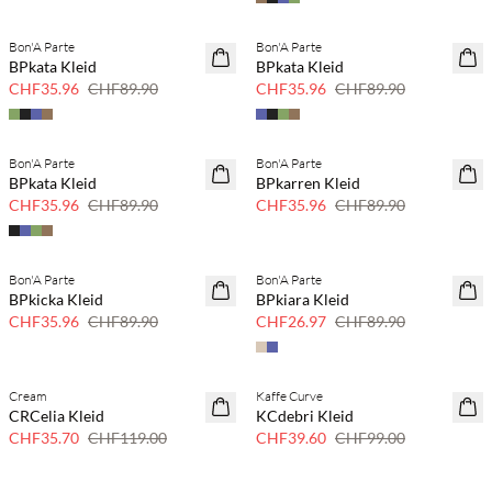
Bon'A Parte
Bon'A Parte
SAVE20
SAVE20
BPkata Kleid
BPkata Kleid
60% Rabatt
60% Rabatt
CHF35.96
CHF89.90
CHF35.96
CHF89.90
Bon'A Parte
Bon'A Parte
SAVE20
SAVE20
BPkata Kleid
BPkarren Kleid
60% Rabatt
60% Rabatt
CHF35.96
CHF89.90
CHF35.96
CHF89.90
Bon'A Parte
Bon'A Parte
SAVE20
SAVE20
BPkicka Kleid
BPkiara Kleid
60% Rabatt
70 % Rabatt
CHF35.96
CHF89.90
CHF26.97
CHF89.90
Cream
Kaffe Curve
SAVE20
SAVE20
CRCelia Kleid
KCdebri Kleid
70 % Rabatt
60% Rabatt
CHF35.70
CHF119.00
CHF39.60
CHF99.00