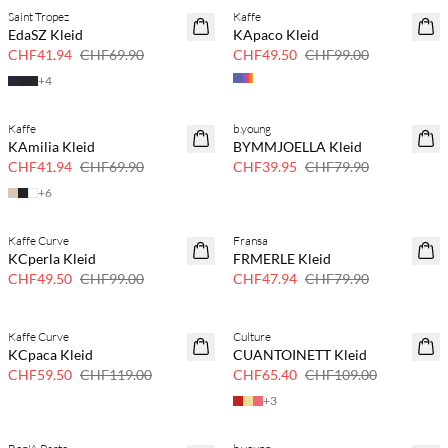
Saint Tropez
Kaffe
40 % Rabatt
50 % Rabatt
EdaSZ Kleid
KApaco Kleid
CHF41.94
CHF69.90
CHF49.50
CHF99.00
+
4
Kaffe
b.young
40 % Rabatt
50 % Rabatt
KAmilia Kleid
BYMMJOELLA Kleid
CHF41.94
CHF69.90
CHF39.95
CHF79.90
+
6
Kaffe Curve
Fransa
50 % Rabatt
40 % Rabatt
KCperla Kleid
FRMERLE Kleid
CHF49.50
CHF99.00
CHF47.94
CHF79.90
Kaffe Curve
Culture
50 % Rabatt
40 % Rabatt
KCpaca Kleid
CUANTOINETT Kleid
CHF59.50
CHF119.00
CHF65.40
CHF109.00
+
3