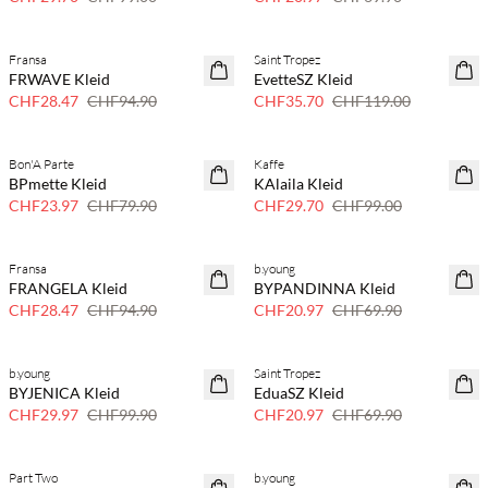
Fransa
Saint Tropez
70 % Rabatt
70 % Rabatt
FRWAVE Kleid
EvetteSZ Kleid
Nur noch wenige
Nur noch wenige
CHF28.47
CHF94.90
CHF35.70
CHF119.00
Bon'A Parte
Kaffe
70 % Rabatt
70 % Rabatt
BPmette Kleid
KAlaila Kleid
Nur noch wenige
Nur noch wenige
CHF23.97
CHF79.90
CHF29.70
CHF99.00
Fransa
b.young
70 % Rabatt
70 % Rabatt
FRANGELA Kleid
BYPANDINNA Kleid
Nur noch wenige
Nur noch wenige
CHF28.47
CHF94.90
CHF20.97
CHF69.90
b.young
Saint Tropez
70 % Rabatt
70 % Rabatt
BYJENICA Kleid
EduaSZ Kleid
Nur noch wenige
Nur noch wenige
CHF29.97
CHF99.90
CHF20.97
CHF69.90
Part Two
b.young
70 % Rabatt
70 % Rabatt