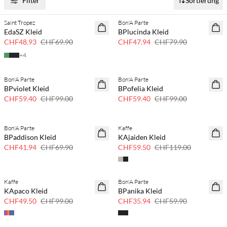
Filter
Sortierung
Saint Tropez
Bon'A Parte
30 % Rabatt
40 % Rabatt
EdaSZ Kleid
BPlucinda Kleid
CHF48.93
CHF69.90
CHF47.94
CHF79.90
+
4
Bon'A Parte
Bon'A Parte
40 % Rabatt
40 % Rabatt
BPviolet Kleid
BPofelia Kleid
CHF59.40
CHF99.00
CHF59.40
CHF99.00
Bon'A Parte
Kaffe
40 % Rabatt
50 % Rabatt
BPaddison Kleid
KAjaiden Kleid
CHF41.94
CHF69.90
CHF59.50
CHF119.00
Kaffe
Bon'A Parte
50 % Rabatt
40 % Rabatt
KApaco Kleid
BPanika Kleid
CHF49.50
CHF99.00
CHF35.94
CHF59.90