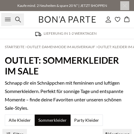
Kaufe mind. 2 Neuheiten & spare 20 %* | JETZT SHOPPEN
Suche
Einloggen
Wa
N
30 TAGE RÜCKGABERECHT
STARTSEITE
OUTLET: DAMENMODE IM AUSVERKAUF
OUTLET: KLEIDER IM
OUTLET: SOMMERKLEIDER
IM SALE
Schnapp dir ein Schnäppchen mit femininen und luftigen
Sommerkleidern. Perfekt für sonnige Tage und entspannte
Momente – finde deine Favoriten unter unseren schönen
Sale-Styles.
Alle Kleider
Sommerkleider
Party Kleider