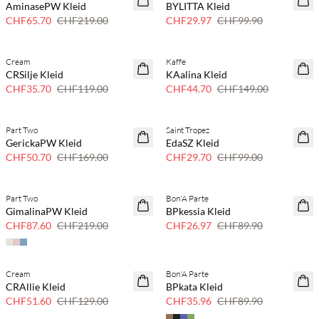
AminasePW Kleid
BYLITTA Kleid
Nur noch wenige
Nur noch wenige
CHF65.70
CHF219.00
CHF29.97
CHF99.90
Cream
Kaffe
70 % Rabatt
70 % Rabatt
CRSilje Kleid
KAalina Kleid
Nur noch wenige
Nur noch wenige
CHF35.70
CHF119.00
CHF44.70
CHF149.00
Part Two
Saint Tropez
70 % Rabatt
70 % Rabatt
GerickaPW Kleid
EdaSZ Kleid
Nur noch wenige
Nur noch wenige
CHF50.70
CHF169.00
CHF29.70
CHF99.00
Part Two
Bon'A Parte
60% Rabatt
70 % Rabatt
GimalinaPW Kleid
BPkessia Kleid
Nur noch wenige
CHF87.60
CHF219.00
CHF26.97
CHF89.90
Cream
Bon'A Parte
SAVE20
SAVE20
CRAllie Kleid
BPkata Kleid
60% Rabatt
60% Rabatt
CHF51.60
CHF129.00
CHF35.96
CHF89.90