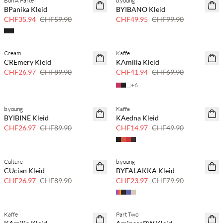
Bon'A Parte
b.young
40 % Rabatt
50 % Rabatt
BPanika Kleid
BYIBANO Kleid
CHF35.94
CHF59.90
CHF49.95
CHF99.90
Cream
Kaffe
70 % Rabatt
40 % Rabatt
CREmery Kleid
KAmilia Kleid
Nur noch wenige
CHF26.97
CHF89.90
CHF41.94
CHF69.90
+
6
b.young
Kaffe
70 % Rabatt
70 % Rabatt
BYIBINE Kleid
KAedna Kleid
Nur noch wenige
Nur noch wenige
CHF26.97
CHF89.90
CHF14.97
CHF49.90
Culture
b.young
70 % Rabatt
70 % Rabatt
CUcian Kleid
BYFALAKKA Kleid
Nur noch wenige
Nur noch wenige
CHF26.97
CHF89.90
CHF23.97
CHF79.90
Kaffe
Part Two
70 % Rabatt
70 % Rabatt