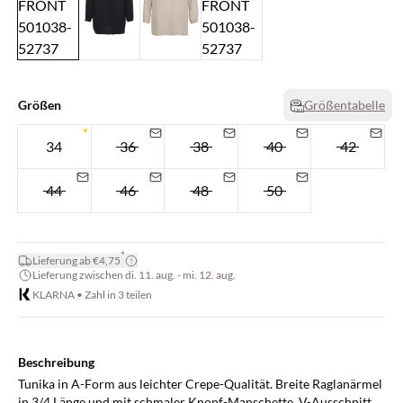
Größen
Größentabelle
34
36
38
40
42
44
46
48
50
*
Lieferung ab €4,75
Lieferung zwischen di. 11. aug. - mi. 12. aug.
KLARNA • Zahl in 3 teilen
Beschreibung
Tunika in A-Form aus leichter Crepe-Qualität. Breite Raglanärmel
in 3/4 Länge und mit schmaler Knopf-Manschette. V-Ausschnitt