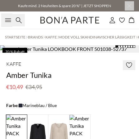
Kaufe mind. 2 Neuheiten & spare 20 %* | JETZT SHOPPEN
Suche
Einloggen
Wa
STARTSEITE
BRANDS
KAFFE: MODE VOLL SKANDINAVISCHER LÄSSIGKEIT
70 % Rabatt
Nur noch wenige
KAFFE
Amber Tunika
€10,49
€34,95
Farbe:
Marineblau / Blue