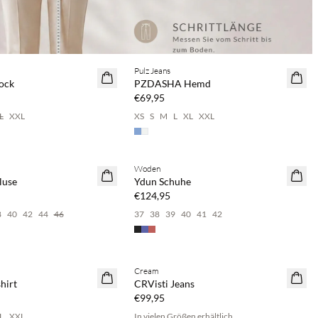
2 & spare 20 %
Pulz Jeans
NEUHEITEN
ock
PZDASHA Hemd
€69,95
L
XXL
XS
S
M
L
XL
XXL
2 & spare 20 %
Kaufe mind. 2 & spare 20 %
Woden
NEUHEITEN
luse
Ydun Schuhe
€124,95
8
40
42
44
46
37
38
39
40
41
42
2 & spare 20 %
Cream
NEUHEITEN
hirt
CRVisti Jeans
€99,95
L
XXL
In vielen Größen erhältlich