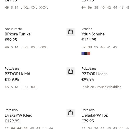
XS
S
M
L
XL
XXL
XXXL
34
36
38
40
42
44
46
4
Kaufe mind. 2 & spare 20 %
Kaufe mind. 2 & spare 20 %
Bon'A Parte
Woden
NEUHEITEN
NEUHEITEN
BPkora Tunika
Ydun Schuhe
€59,95
€124,95
XS
S
M
L
XL
XXL
XXXL
37
38
39
40
41
42
Pulz Jeans
Pulz Jeans
NEUHEITEN
NEUHEITEN
PZDORI Kleid
PZDORI Jeans
€129,95
€99,95
XS
S
M
L
XL
XXL
In vielen Größen erhältlich
Kaufe mind. 2 & spare 20 %
Kaufe mind. 2 & spare 20 %
Part Two
Part Two
NEUHEITEN
NEUHEITEN
DragaPW Kleid
DelailaPW Top
€129,95
€79,95
32
34
36
38
40
42
44
46
32
34
36
38
40
42
44
4