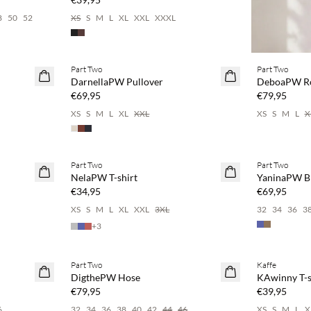
8
50
52
XS
S
M
L
XL
XXL
XXXL
Kaufe mind. 2 & spare 20 %
Kaufe mind. 
Part Two
Part Two
NEUHEITEN
NEUHEITEN
DarnellaPW Pullover
DeboaPW R
€69,95
€79,95
XS
S
M
L
XL
XXL
XS
S
M
L
X
Kaufe mind. 2 & spare 20 %
Kaufe mind. 
Part Two
Part Two
NEUHEITEN
NEUHEITEN
NelaPW T-shirt
YaninaPW B
€34,95
€69,95
XS
S
M
L
XL
XXL
3XL
32
34
36
3
+
3
Kaufe mind. 2 & spare 20 %
Kaufe mind. 
Part Two
Kaffe
NEUHEITEN
NEUHEITEN
DigthePW Hose
KAwinny T-s
€79,95
€39,95
6
32
34
36
38
40
42
44
46
XS
S
M
L
X