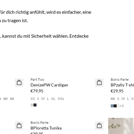
 dich richtig anfühlt, wird es einfacher, eine
zu tragen ist.
 kannst du mit Sicherheit wählen. Entdecke
Kaufe mind. 2 & spare 20 %
Kaufe mind. 
Part Two
Bon'A Parte
NEUHEITEN
NEUHEITEN
DenizePW Cardigan
BPzally T-shi
€79,95
€29,95
8
50
52
XS
S
M
L
XL
XXL
XS
S
M
L
X
+
5
Kaufe mind. 2 & spare 20 %
Bon'A Parte
NEUHEITEN
BPloretta Tunika
€39,95