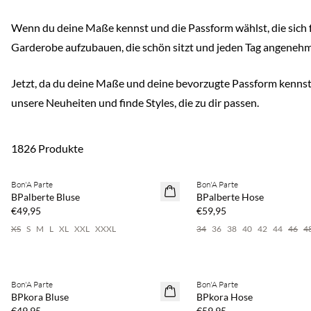
Wenn du deine Maße kennst und die Passform wählst, die sich für
Garderobe aufzubauen, die schön sitzt und jeden Tag angenehm 
Jetzt, da du deine Maße und deine bevorzugte Passform kennst,
unsere Neuheiten und finde Styles, die zu dir passen.
1826 Produkte
Kaufe mind. 2 & spare 20 %
Kaufe mind. 2 & spare 20 %
Bon'A Parte
Bon'A Parte
NEUHEITEN
NEUHEITEN
BPalberte Bluse
BPalberte Hose
€49,95
€59,95
XS
S
M
L
XL
XXL
XXXL
34
36
38
40
42
44
46
4
Kaufe mind. 2 & spare 20 %
Kaufe mind. 2 & spare 20 %
Bon'A Parte
Bon'A Parte
NEUHEITEN
NEUHEITEN
BPkora Bluse
BPkora Hose
€49,95
€59,95