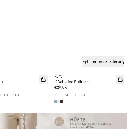
Filter und Sortierung
2 & spare 20 %
Kaufe mind. 2 & spare 20 %
Kaffe
NEUHEITEN
rt
KAabalina Pullover
€39,95
L
XXL
XXXL
XS
S
M
L
XL
XXL