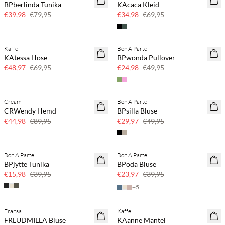
BPberlinda Tunika
KAcaca Kleid
€39,98
€79,95
€34,98
€69,95
Kaffe
Bon'A Parte
30 % Rabatt
50 % Rabatt
KAtessa Hose
BPwonda Pullover
€48,97
€69,95
€24,98
€49,95
Cream
Bon'A Parte
50 % Rabatt
40 % Rabatt
CRWendy Hemd
BPsilla Bluse
€44,98
€89,95
€29,97
€49,95
Bon'A Parte
Bon'A Parte
60 % Rabatt
40 % Rabatt
BPjytte Tunika
BPoda Bluse
€15,98
€39,95
€23,97
€39,95
+
5
Fransa
Kaffe
60 % Rabatt
30 % Rabatt
FRLUDMILLA Bluse
KAanne Mantel