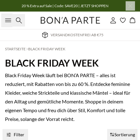
20 % Extra auf Sale | Code: SAVE20 | JETZT SHOPPEN
Suche
Einloggen
Wa
VERSANDKOSTENFREI AB €75
STARTSEITE
BLACK FRIDAY WEEK
BLACK FRIDAY WEEK
Black Friday Week läuft bei BON’A PARTE – alles ist
reduziert, mit Rabatten von bis zu 60 %. Entdecke feminine
Kleider, weiche Strickteile und klassische Mäntel – ideal für
den Alltag und gemütliche Momente. Shoppe in deinem
eigenen Tempo und freu dich über Stil, Komfort und tolle
Preise, solange der Vorrat reicht.
Filter
Sortierung