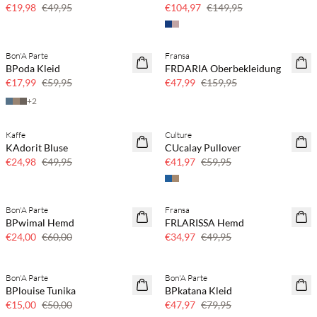
€19,98
€49,95
€104,97
€149,95
Bon'A Parte
Fransa
70 % Rabatt
70 % Rabatt
BPoda Kleid
FRDARIA Oberbekleidung
Nur noch wenige
Nur noch wenige
€17,99
€59,95
€47,99
€159,95
+
2
Kaffe
Culture
50 % Rabatt
30 % Rabatt
KAdorit Bluse
CUcalay Pullover
€24,98
€49,95
€41,97
€59,95
Bon'A Parte
Fransa
60 % Rabatt
30 % Rabatt
BPwimal Hemd
FRLARISSA Hemd
€24,00
€60,00
€34,97
€49,95
Bon'A Parte
Bon'A Parte
70 % Rabatt
40 % Rabatt
BPlouise Tunika
BPkatana Kleid
Nur noch wenige
€15,00
€50,00
€47,97
€79,95