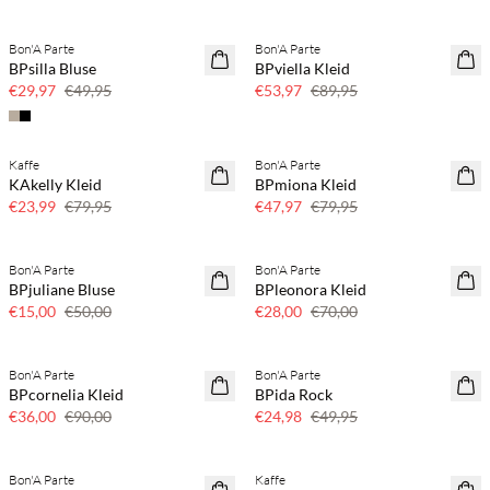
Bon'A Parte
Bon'A Parte
40 % Rabatt
40 % Rabatt
BPsilla Bluse
BPviella Kleid
€29,97
€49,95
€53,97
€89,95
Kaffe
Bon'A Parte
70 % Rabatt
40 % Rabatt
KAkelly Kleid
BPmiona Kleid
Nur noch wenige
€23,99
€79,95
€47,97
€79,95
Bon'A Parte
Bon'A Parte
70 % Rabatt
60 % Rabatt
BPjuliane Bluse
BPleonora Kleid
Nur noch wenige
€15,00
€50,00
€28,00
€70,00
Bon'A Parte
Bon'A Parte
60 % Rabatt
50 % Rabatt
BPcornelia Kleid
BPida Rock
€36,00
€90,00
€24,98
€49,95
Bon'A Parte
Kaffe
50 % Rabatt
50 % Rabatt