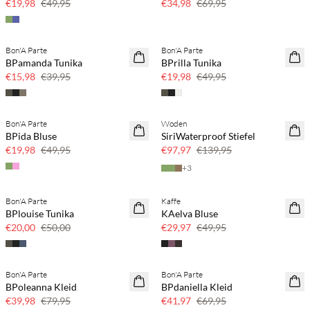
€19,98
€49,95
€34,98
€69,95
Bon'A Parte
Bon'A Parte
60 % Rabatt
60 % Rabatt
BPamanda Tunika
BPrilla Tunika
€15,98
€39,95
€19,98
€49,95
Bon'A Parte
Woden
60 % Rabatt
30 % Rabatt
BPida Bluse
SiriWaterproof Stiefel
€19,98
€49,95
€97,97
€139,95
+
3
Bon'A Parte
Kaffe
60 % Rabatt
40 % Rabatt
BPlouise Tunika
KAelva Bluse
€20,00
€50,00
€29,97
€49,95
Bon'A Parte
Bon'A Parte
50 % Rabatt
40 % Rabatt
BPoleanna Kleid
BPdaniella Kleid
€39,98
€79,95
€41,97
€69,95