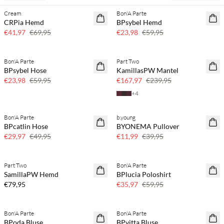
Cream
Bon'A Parte
40 % Rabatt
60 % Rabatt
CRPia Hemd
BPsybel Hemd
€41,97
€69,95
€23,98
€59,95
Bon'A Parte
Part Two
60 % Rabatt
30 % Rabatt
BPsybel Hose
KamillasPW Mantel
€23,98
€59,95
€167,97
€239,95
+
4
Bon'A Parte
b.young
40 % Rabatt
70 % Rabatt
BPcatlin Hose
BYONEMA Pullover
Nur noch wenige
€29,97
€49,95
€11,99
€39,95
Part Two
Bon'A Parte
40 % Rabatt
SamillaPW Hemd
BPlucia Poloshirt
€79,95
€35,97
€59,95
Bon'A Parte
Bon'A Parte
40 % Rabatt
60 % Rabatt
BPoda Bluse
BPvitta Bluse