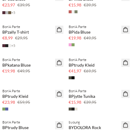
€23,97
€39,95
€15,98
€39,95
+
5
Bon'A Parte
Bon'A Parte
70 % Rabatt
60 % Rabatt
BPzally T-shirt
BPida Bluse
Nur noch wenige
€8,99
€29,95
€19,98
€49,95
+
5
Bon'A Parte
Bon'A Parte
60 % Rabatt
40 % Rabatt
BPkatana Bluse
BPtrudy Kleid
€19,98
€49,95
€41,97
€69,95
Bon'A Parte
Bon'A Parte
60 % Rabatt
60 % Rabatt
BPtrudy Kleid
BPjytte Tunika
€23,98
€59,95
€15,98
€39,95
Bon'A Parte
b.young
60 % Rabatt
50 % Rabatt
BPtrudy Bluse
BYDOLORA Rock