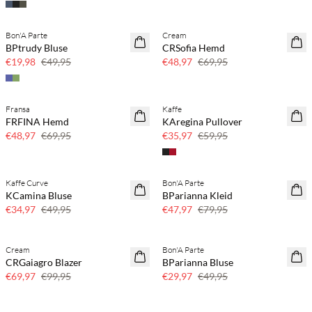
Bon'A Parte
Cream
60 % Rabatt
30 % Rabatt
BPtrudy Bluse
CRSofia Hemd
€19,98
€49,95
€48,97
€69,95
Fransa
Kaffe
30 % Rabatt
40 % Rabatt
FRFINA Hemd
KAregina Pullover
€48,97
€69,95
€35,97
€59,95
Kaffe Curve
Bon'A Parte
30 % Rabatt
40 % Rabatt
KCamina Bluse
BParianna Kleid
€34,97
€49,95
€47,97
€79,95
Cream
Bon'A Parte
30 % Rabatt
40 % Rabatt
CRGaiagro Blazer
BParianna Bluse
€69,97
€99,95
€29,97
€49,95