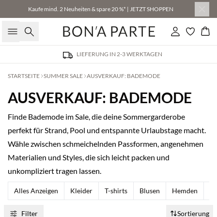
Kaufe mind. 2 Neuheiten & spare 20 %* | JETZT SHOPPEN
Suche
Einloggen
Wa
LIEFERUNG IN 2-3 WERKTAGEN
STARTSEITE
SUMMER SALE
AUSVERKAUF: BADEMODE
AUSVERKAUF: BADEMODE
Finde Bademode im Sale, die deine Sommergarderobe
perfekt für Strand, Pool und entspannte Urlaubstage macht.
Wähle zwischen schmeichelnden Passformen, angenehmen
Materialien und Styles, die sich leicht packen und
unkompliziert tragen lassen.
Alles Anzeigen
Kleider
T-shirts
Blusen
Hemden
To
Filter
Sortierung