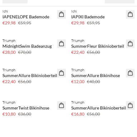
Ichi
Ichi
SAVE20
SAVE20
IAPENELOPE Bademode
IAPIXI Bademode
50 % Rabatt
50 % Rabatt
€29,98
€59,95
€29,98
€59,95
Triumph
Triumph
SAVE20
SAVE20
MidnightSwim Badeanzug
SummerFleur Bikinioberteil
60 % Rabatt
60 % Rabatt
€28,00
€70,00
€22,40
€56,00
Triumph
Triumph
SAVE20
SAVE20
SummerAllure Bikinioberteil
SummerAllure Bikinihose
60 % Rabatt
70 % Rabatt
€22,40
€56,00
€12,00
€40,00
Triumph
Triumph
SAVE20
SAVE20
SummerTwist Bikinihose
SummerAllure Bikinioberteil
70 % Rabatt
70 % Rabatt
€10,80
€36,00
€16,80
€56,00