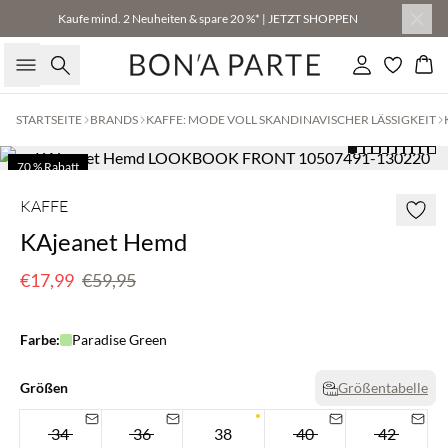
Kaufe mind. 2 Neuheiten & spare 20 %* | JETZT SHOPPEN
Suche
Einloggen
Wa
STARTSEITE
BRANDS
KAFFE: MODE VOLL SKANDINAVISCHER LÄSSIGKEIT
70 % Rabatt
Nur noch wenige
KAFFE
KAjeanet Hemd
€17,99
€59,95
Farbe:
Paradise Green
Größen
Größentabelle
34
36
38
40
42