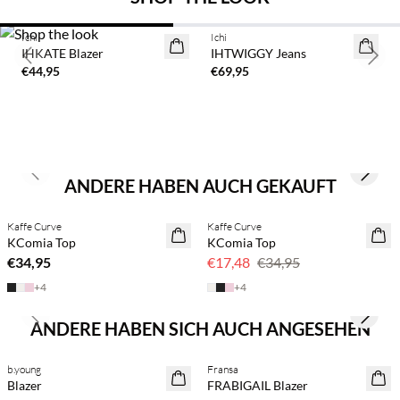
BASIC DEAL
BASIC DEAL
Ichi
Ichi
IHKATE Blazer
IHTWIGGY Jeans
Previous slide
Next 
€44,95
€69,95
Previous slide
Next s
ANDERE HABEN AUCH GEKAUFT
Kaffe Curve
Kaffe Curve
NEUHEITEN
50 % Rabatt
KComia Top
KComia Top
€34,95
€17,48
€34,95
+
4
+
4
Previous slide
Next s
ANDERE HABEN SICH AUCH ANGESEHEN
BASIC DEAL
Kaufe mind. 2 & spare 20 %
b.young
Fransa
NEUHEITEN
NEUHEITEN
Blazer
FRABIGAIL Blazer
SAVE20