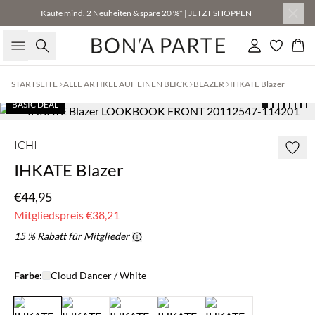
Kaufe mind. 2 Neuheiten & spare 20 %* | JETZT SHOPPEN
Suche
Einloggen
Wa
STARTSEITE
ALLE ARTIKEL AUF EINEN BLICK
BLAZER
IHKATE Blazer
BASIC DEAL
ICHI
IHKATE Blazer
€44,95
Mitgliedspreis
€38,21
15 % Rabatt für Mitglieder
Farbe:
Cloud Dancer / White