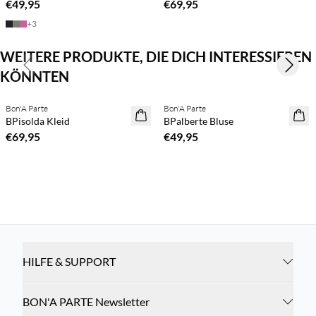
€49,95
€69,95
+
3
WEITERE PRODUKTE, DIE DICH INTERESSIEREN
Previous slide
Next s
KÖNNTEN
Kaufe mind. 2 & spare 20 %
Kaufe mind. 2 & spare 20 %
Bon'A Parte
Bon'A Parte
NEUHEITEN
NEUHEITEN
BPisolda Kleid
BPalberte Bluse
€69,95
€49,95
HILFE & SUPPORT
BON'A PARTE Newsletter