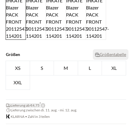
Größen
Größentabelle
XS
S
M
L
XL
XXL
*
Lieferung ab €4,75
Lieferung zwischen di. 11. aug. - mi. 12. aug.
KLARNA • Zahl in 3 teilen