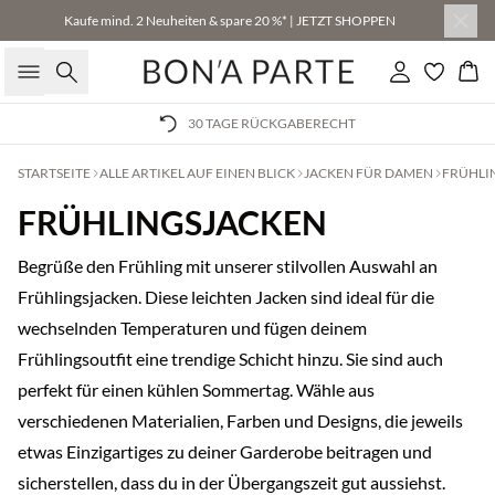
Kaufe mind. 2 Neuheiten & spare 20 %* | JETZT SHOPPEN
Suche
Einloggen
Wa
30 TAGE RÜCKGABERECHT
STARTSEITE
ALLE ARTIKEL AUF EINEN BLICK
JACKEN FÜR DAMEN
FRÜHLI
FRÜHLINGSJACKEN
Begrüße den Frühling mit unserer stilvollen Auswahl an
Frühlingsjacken. Diese leichten Jacken sind ideal für die
wechselnden Temperaturen und fügen deinem
Frühlingsoutfit eine trendige Schicht hinzu. Sie sind auch
perfekt für einen kühlen Sommertag. Wähle aus
verschiedenen Materialien, Farben und Designs, die jeweils
etwas Einzigartiges zu deiner Garderobe beitragen und
sicherstellen, dass du in der Übergangszeit gut aussiehst.