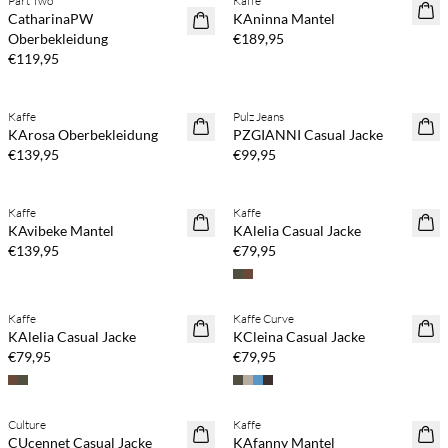
Part Two
Kaffe
NEUHEITEN
NEUHEITEN
CatharinaPW
KAninna Mantel
Oberbekleidung
€189,95
€119,95
Kaffe
Pulz Jeans
NEUHEITEN
NEUHEITEN
KArosa Oberbekleidung
PZGIANNI Casual Jacke
€139,95
€99,95
Kaffe
Kaffe
NEUHEITEN
NEUHEITEN
KAvibeke Mantel
KAlelia Casual Jacke
€139,95
€79,95
Kaffe
Kaffe Curve
NEUHEITEN
NEUHEITEN
KAlelia Casual Jacke
KCleina Casual Jacke
€79,95
€79,95
Culture
Kaffe
NEUHEITEN
NEUHEITEN
CUcennet Casual Jacke
KAfanny Mantel