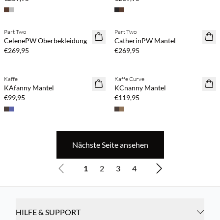
Kaufe mind. 2 & spare 20 %
Kaufe mind. 2 & spare 20 %
Part Two
Part Two
NEUHEITEN
NEUHEITEN
CelenePW Oberbekleidung
CatherinPW Mantel
€269,95
€269,95
Kaufe mind. 2 & spare 20 %
Kaufe mind. 2 & spare 20 %
Kaffe
Kaffe Curve
NEUHEITEN
NEUHEITEN
KAfanny Mantel
KCnanny Mantel
€99,95
€119,95
Nächste Seite ansehen
1
2
3
4
HILFE & SUPPORT