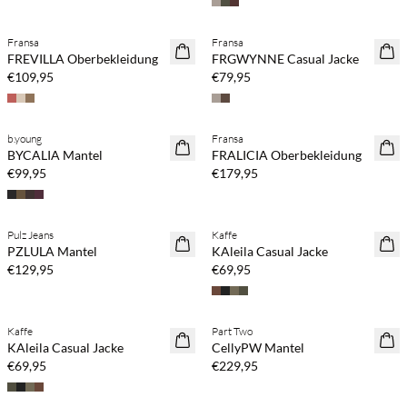
Fransa
Fransa
NEUHEITEN
NEUHEITEN
FREVILLA Oberbekleidung
FRGWYNNE Casual Jacke
€109,95
€79,95
b.young
Fransa
NEUHEITEN
NEUHEITEN
BYCALIA Mantel
FRALICIA Oberbekleidung
€99,95
€179,95
Pulz Jeans
Kaffe
NEUHEITEN
NEUHEITEN
PZLULA Mantel
KAleila Casual Jacke
€129,95
€69,95
Kaffe
Part Two
NEUHEITEN
NEUHEITEN
KAleila Casual Jacke
CellyPW Mantel
€69,95
€229,95