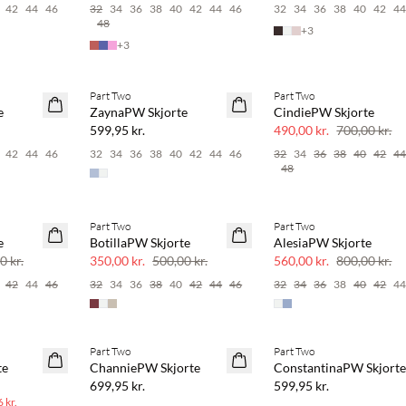
42
44
46
32
34
36
38
40
42
44
46
32
34
36
38
40
42
4
48
+
3
+
3
 20%
Køb min. 2 & spar 20%
Part Two
Part Two
NYHED
SAVE20
e
ZaynaPW Skjorte
CindiePW Skjorte
SAVE20
30% rabat
599,95 kr.
490,00 kr.
700,00 kr.
42
44
46
32
34
36
38
40
42
44
46
32
34
36
38
40
42
4
48
Part Two
Part Two
SAVE20
SAVE20
e
BotillaPW Skjorte
AlesiaPW Skjorte
30% rabat
30% rabat
0 kr.
350,00 kr.
500,00 kr.
560,00 kr.
800,00 kr.
42
44
46
32
34
36
38
40
42
44
46
32
34
36
38
40
42
4
Part Two
Part Two
NYHED
NYHED
te
ChanniePW Skjorte
ConstantinaPW Skjort
699,95 kr.
599,95 kr.
 kr.