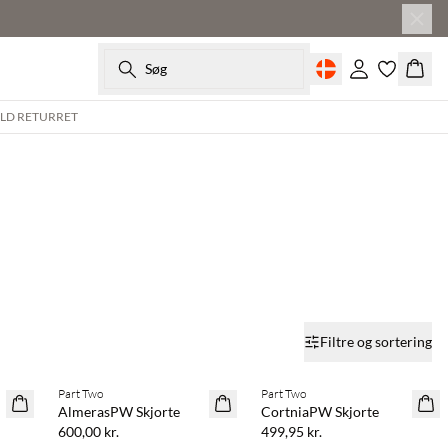
Søg
Log ind
Kurv
ULD RETURRET
Filtre og sortering
Køb min. 2 & spar 20%
Køb min. 2 & spar 20%
Part Two
Part Two
NYHED
NYHED
AlmerasPW Skjorte
CortniaPW Skjorte
600,00 kr.
499,95 kr.