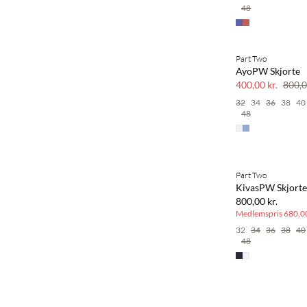
48
Part Two
SAVE20
AyoPW Skjorte
50% rabat
400,00 kr.
800,0
32
34
36
38
40
48
BASIC DEAL
Part Two
KivasPW Skjorte
800,00 kr.
Medlemspris
680,00
32
34
36
38
40
48