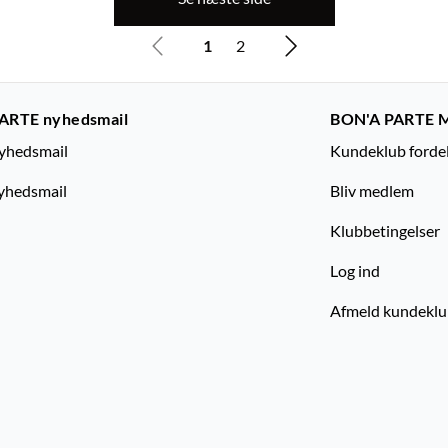
1
2
ARTE nyhedsmail
BON'A PARTE 
nyhedsmail
Kundeklub forde
yhedsmail
Bliv medlem
Klubbetingelser
Log ind
Afmeld kundekl