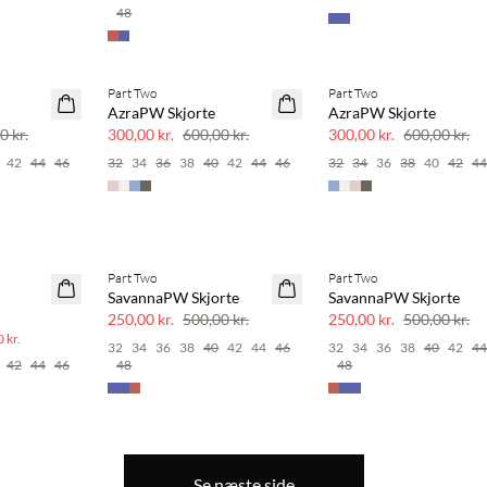
48
Part Two
Part Two
SAVE20
SAVE20
AzraPW Skjorte
AzraPW Skjorte
50% rabat
50% rabat
0 kr.
300,00 kr.
600,00 kr.
300,00 kr.
600,00 kr.
42
44
46
32
34
36
38
40
42
44
46
32
34
36
38
40
42
4
Part Two
Part Two
SAVE20
SAVE20
SavannaPW Skjorte
SavannaPW Skjorte
50% rabat
50% rabat
250,00 kr.
500,00 kr.
250,00 kr.
500,00 kr.
 kr.
32
34
36
38
40
42
44
46
32
34
36
38
40
42
4
42
44
46
48
48
Se næste side