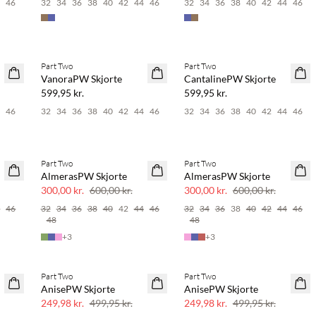
4
46
32
34
36
38
40
42
44
46
32
34
36
38
40
42
44
46
Part Two
Part Two
NYHED
NYHED
VanoraPW Skjorte
CantalinePW Skjorte
599,95 kr.
599,95 kr.
4
46
32
34
36
38
40
42
44
46
32
34
36
38
40
42
44
46
Part Two
Part Two
SAVE20
SAVE20
AlmerasPW Skjorte
AlmerasPW Skjorte
50% rabat
50% rabat
300,00 kr.
600,00 kr.
300,00 kr.
600,00 kr.
4
46
32
34
36
38
40
42
44
46
32
34
36
38
40
42
44
46
48
48
+
3
+
3
Part Two
Part Two
SAVE20
SAVE20
AnisePW Skjorte
AnisePW Skjorte
50% rabat
50% rabat
249,98 kr.
499,95 kr.
249,98 kr.
499,95 kr.