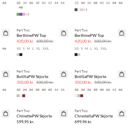
4
46
32
34
36
38
40
42
44
46
32
34
36
38
40
42
44
46
48
+
3
+
3
Part Two
Part Two
SAVE20
SAVE20
BerthinePW Top
BerthinePW Top
30% rabat
30% rabat
420,00 kr.
600,00 kr.
420,00 kr.
600,00 kr.
4
46
XS
S
M
L
XL
XXL
XS
S
M
L
XL
XXL
Part Two
Part Two
SAVE20
SAVE20
BotillaPW Skjorte
BotillaPW Skjorte
30% rabat
30% rabat
350,00 kr.
500,00 kr.
350,00 kr.
500,00 kr.
4
46
32
34
36
38
40
42
44
46
32
34
36
38
40
42
44
46
Part Two
Part Two
NYHED
NYHED
e
ChinettePW Skjorte
ChrestellaPW Skjorte
599,95 kr.
699,96 kr.