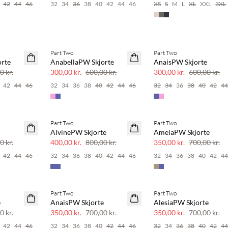
42
44
46
32
34
36
38
40
42
44
46
XS
S
M
L
XL
XXL
3XL
Part Two
Part Two
SAVE20
SAVE20
orte
AnabellaPW Skjorte
AnaisPW Skjorte
50% rabat
50% rabat
0 kr.
300,00 kr.
600,00 kr.
300,00 kr.
600,00 kr.
42
44
46
32
34
36
38
40
42
44
46
32
34
36
38
40
42
4
Part Two
Part Two
SAVE20
SAVE20
AlvinePW Skjorte
AmelaPW Skjorte
50% rabat
50% rabat
0 kr.
400,00 kr.
800,00 kr.
350,00 kr.
700,00 kr.
42
44
46
32
34
36
38
40
42
44
46
32
34
36
38
40
42
4
Part Two
Part Two
SAVE20
SAVE20
e
AnaisPW Skjorte
AlesiaPW Skjorte
50% rabat
50% rabat
0 kr.
350,00 kr.
700,00 kr.
350,00 kr.
700,00 kr.
42
44
46
32
34
36
38
40
42
44
46
32
34
36
38
40
42
4