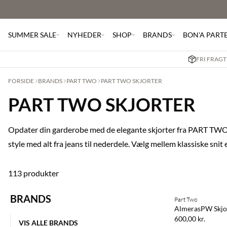
SUMMER SALE
NYHEDER
SHOP
BRANDS
BON'A PART
FRI FRAGT
FORSIDE
BRANDS
PART TWO
PART TWO SKJORTER
PART TWO SKJORTER
Opdater din garderobe med de elegante skjorter fra PART TWO. 
style med alt fra jeans til nederdele. Vælg mellem klassiske snit e
113 produkter
Køb min. 2 & spar
BRANDS
Part Two
NYHED
AlmerasPW Skjo
600,00 kr.
VIS ALLE BRANDS