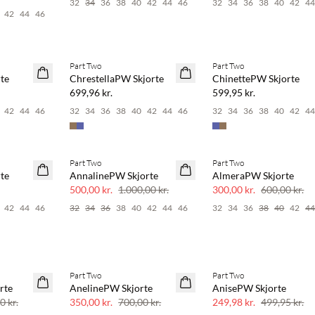
32
34
36
38
40
42
44
46
32
34
36
38
40
42
4
42
44
46
Part Two
Part Two
NYHED
NYHED
te
ChrestellaPW Skjorte
ChinettePW Skjorte
699,96 kr.
599,95 kr.
42
44
46
32
34
36
38
40
42
44
46
32
34
36
38
40
42
4
Part Two
Part Two
SAVE20
SAVE20
te
AnnalinePW Skjorte
AlmeraPW Skjorte
50% rabat
50% rabat
500,00 kr.
1.000,00 kr.
300,00 kr.
600,00 kr.
42
44
46
32
34
36
38
40
42
44
46
32
34
36
38
40
42
4
Part Two
Part Two
SAVE20
SAVE20
rte
AnelinePW Skjorte
AnisePW Skjorte
50% rabat
50% rabat
0 kr.
350,00 kr.
700,00 kr.
249,98 kr.
499,95 kr.