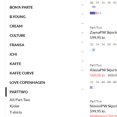
32
34
36
38
40
48
BON'A PARTE
+
3
B.YOUNG
Køb min. 2 & spar
CREAM
Part Two
NYHED
ZaynaPW Skjort
CULTURE
SAVE20
599,95 kr.
32
34
36
38
40
FRANSA
ICHI
KAFFE
Part Two
SAVE20
AlesiaPW Skjort
KAFFE CURVE
30% rabat
560,00 kr.
800,0
32
34
36
38
40
LOVE COPENHAGEN
PARTTWO
BASIC DEAL
Alt Part Two
Part Two
Kjoler
NiminiPW Skjor
599,95 kr.
T-shirts
Medlemspris
509,96