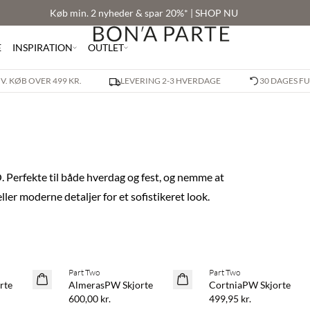
Køb min. 2 nyheder & spar 20%* | SHOP NU
E
INSPIRATION
OUTLET
 V. KØB OVER 499 KR.
LEVERING 2-3 HVERDAGE
30 DAGES F
Perfekte til både hverdag og fest, og nemme at
ller moderne detaljer for et sofistikeret look.
 20%
Køb min. 2 & spar 20%
Køb min. 2 & spar 20%
Part Two
Part Two
NYHED
NYHED
rte
AlmerasPW Skjorte
CortniaPW Skjorte
600,00 kr.
499,95 kr.