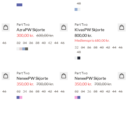
48
BASIC DEAL
Part Two
Part Two
SAVE20
AzraPW Skjorte
KivasPW Skjorte
50% rabat
300,00 kr.
600,00 kr.
800,00 kr.
Medlemspris
680,00 kr.
4
46
32
34
36
38
40
42
44
46
32
34
36
38
40
42
44
46
48
Part Two
Part Two
SAVE20
SAVE20
NeneePW Skjorte
NeneePW Skjorte
50% rabat
50% rabat
350,00 kr.
700,00 kr.
350,00 kr.
700,00 kr.
4
46
32
34
36
38
40
42
44
46
32
34
36
38
40
42
44
46