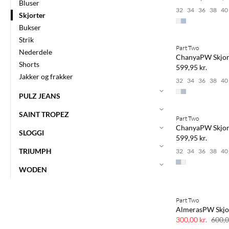
Bluser
32
34
36
38
40
Skjorter
Bukser
Strik
Part Two
NYHED
Nederdele
ChanyaPW Skjor
Shorts
599,95 kr.
Jakker og frakker
32
34
36
38
40
PULZ JEANS
SAINT TROPEZ
Part Two
NYHED
ChanyaPW Skjor
SLOGGI
599,95 kr.
TRIUMPH
32
34
36
38
40
WODEN
Part Two
SAVE20
AlmerasPW Skjo
50% rabat
300,00 kr.
600,0