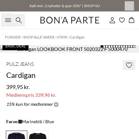
Køb min. 2 nyheder & spar 20%* | SHOP NU
Søg
Log ind
Kur
FORSIDE
SHOP ALLE VARER
STRIK
Cardigan
BASIC DEAL
PULZ JEANS
Cardigan
399,95 kr.
Medlemspris
339,96 kr.
15% kun for medlemmer
Farve:
Marineblå / Blue