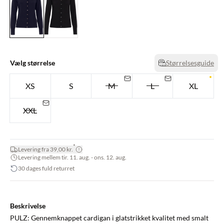
Vælg størrelse
Størrelsesguide
XS
S
M
L
XL
XXL
*
Levering fra 39,00 kr.
Levering mellem tir. 11. aug. - ons. 12. aug.
30 dages fuld returret
Beskrivelse
PULZ: Gennemknappet cardigan i glatstrikket kvalitet med smalt