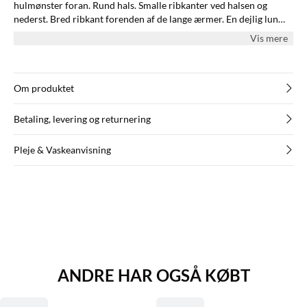
hulmønster foran. Rund hals. Smalle ribkanter ved halsen og
nederst. Bred ribkant forenden af de lange ærmer. En dejlig lun
trøje til de køligere aftener eller som dekorativ jakke over din top.
Vis mere
Shop denne cardigan i dag og brug den sammen med en ensfarvet
top, nederdel og et par flade snøresko.
Om produktet
Betaling, levering og returnering
Pleje & Vaskeanvisning
ANDRE HAR OGSÅ KØBT