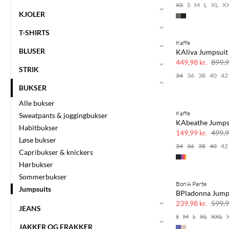
XS
S
M
L
XL
X
KJOLER
T-SHIRTS
Kaffe
SAVE20
BLUSER
KAliva Jumpsuit
50% rabat
449,98 kr.
899,9
STRIK
34
36
38
40
42
BUKSER
Alle bukser
Kaffe
Sweatpants & joggingbukser
70% rabat
KAbeathe Jumps
Habitbukser
Få tilbage
149,99 kr.
499,9
Løse bukser
34
36
38
40
42
Capribukser & knickers
Hørbukser
Sommerbukser
Bon'A Parte
60% rabat
Jumpsuits
BPladonna Jump
239,98 kr.
599,9
JEANS
S
M
L
XL
XXL
JAKKER OG FRAKKER