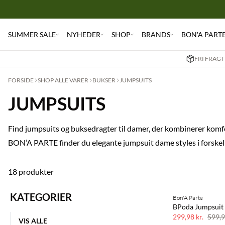
SUMMER SALE
NYHEDER
SHOP
BRANDS
BON'A PART
FRI FRAGT
FORSIDE
SHOP ALLE VARER
BUKSER
JUMPSUITS
JUMPSUITS
Find jumpsuits og buksedragter til damer, der kombinerer komfor
BON’A PARTE finder du elegante jumpsuit dame styles i forskelli
18 produkter
KATEGORIER
Bon'A Parte
SAVE20
BPoda Jumpsuit
50% rabat
299,98 kr.
599,9
VIS ALLE