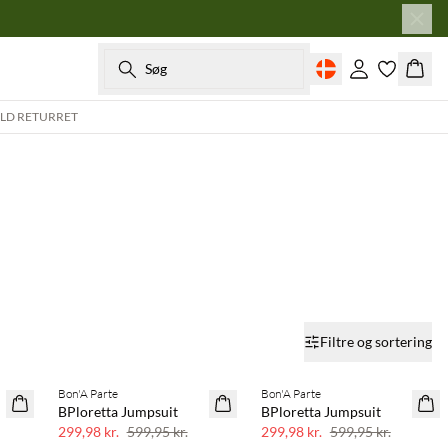
Søg
Log ind
Kurv
ULD RETURRET
Filtre og sortering
Bon'A Parte
Bon'A Parte
SAVE20
SAVE20
BPloretta Jumpsuit
BPloretta Jumpsuit
50% rabat
50% rabat
299,98 kr.
599,95 kr.
299,98 kr.
599,95 kr.