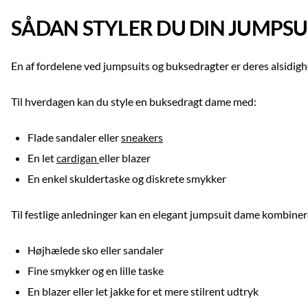
SÅDAN STYLER DU DIN JUMPSUI
En af fordelene ved jumpsuits og buksedragter er deres alsidighed
Til hverdagen kan du style en buksedragt dame med:
Flade sandaler eller
sneakers
En let
cardigan
eller blazer
En enkel skuldertaske og diskrete smykker
Til festlige anledninger kan en elegant jumpsuit dame kombine
Højhælede sko eller sandaler
Fine smykker og en lille taske
En blazer eller let jakke for et mere stilrent udtryk