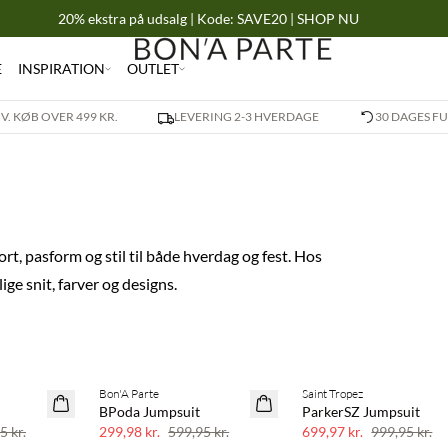
20% ekstra på udsalg | Kode: SAVE20 | SHOP NU
E
INSPIRATION
OUTLET
 V. KØB OVER 499 KR.
LEVERING 2-3 HVERDAGE
30 DAGES F
t, pasform og stil til både hverdag og fest. Hos
ge snit, farver og designs.
Bon'A Parte
Saint Tropez
SAVE20
SAVE20
BPoda Jumpsuit
ParkerSZ Jumpsuit
50% rabat
30% rabat
5 kr.
299,98 kr.
599,95 kr.
699,97 kr.
999,95 kr.