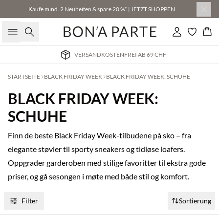
Kaufe mind. 2 Neuheiten & spare 20 %* | JETZT SHOPPEN
Suche
Einloggen
Wa
VERSANDKOSTENFREI AB 69 CHF
STARTSEITE
BLACK FRIDAY WEEK
BLACK FRIDAY WEEK: SCHUHE
BLACK FRIDAY WEEK:
SCHUHE
Finn de beste Black Friday Week-tilbudene på sko – fra
elegante støvler til sporty sneakers og tidløse loafers.
Oppgrader garderoben med stilige favoritter til ekstra gode
priser, og gå sesongen i møte med både stil og komfort.
Filter
Sortierung