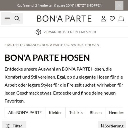
Kaufe mind. 2 Neuheiten & spare 20 %* | JETZT SHOPPEN
Suche
Einloggen
Wa
VERSANDKOSTENFREI AB 69 CHF
STARTSEITE
BRANDS
BON'A PARTE
BON'A PARTE HOSEN
BON'A PARTE HOSEN
Entdecke unsere Auswahl an BON'A PARTE Hosen, die
Komfort und Stil vereinen. Egal, ob du elegante Hosen für die
Arbeit oder legere Styles für die Freizeit suchst, wir haben für
jeden Geschmack etwas. Entdecke und finde deine neuen
Favoriten.
Alle BON'A PARTE
Kleider
T-shirts
Blusen
Hemden
Filter
Sortierung
Kaufe mind. 2 & spare 20 %
Kaufe mind. 2 & spare 20 %