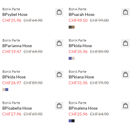
Bon'A Parte
Bon'A Parte
60% Rabatt
50 % Rabatt
BPsybel Hose
BPsarah Hose
CHF25.96
CHF64.90
CHF49.50
CHF99.00
Bon'A Parte
Bon'A Parte
70 % Rabatt
SAVE20
BParianna Hose
BPkida Hose
Nur noch wenige
60% Rabatt
CHF19.47
CHF64.90
CHF35.96
CHF89.90
Bon'A Parte
Bon'A Parte
SAVE20
SAVE20
BPkida Hose
BPkiana Hose
70 % Rabatt
60% Rabatt
CHF26.97
CHF89.90
CHF31.96
CHF79.90
Bon'A Parte
Bon'A Parte
SAVE20
SAVE20
BPisabella Hose
BPmalena Hose
60% Rabatt
60% Rabatt
CHF27.96
CHF69.90
CHF25.96
CHF64.90