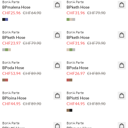
Bon'A Parte
Bon'A Parte
SAVE20
SAVE20
BPmalena Hose
BPketh Hose
60% Rabatt
60% Rabatt
CHF25.96
CHF64.90
CHF31.96
CHF79.90
Bon'A Parte
Bon'A Parte
SAVE20
SAVE20
BPketh Hose
BPketh Hose
70 % Rabatt
60% Rabatt
CHF23.97
CHF79.90
CHF31.96
CHF79.90
Bon'A Parte
Bon'A Parte
40 % Rabatt
70 % Rabatt
BPoda Hose
BPoda Hose
Nur noch wenige
CHF53.94
CHF89.90
CHF26.97
CHF89.90
Bon'A Parte
Bon'A Parte
50 % Rabatt
50 % Rabatt
BPloina Hose
BPlotti Hose
CHF44.95
CHF89.90
CHF44.95
CHF89.90
Bon'A Parte
Bon'A Parte
50 % Rabatt
40 % Rabatt