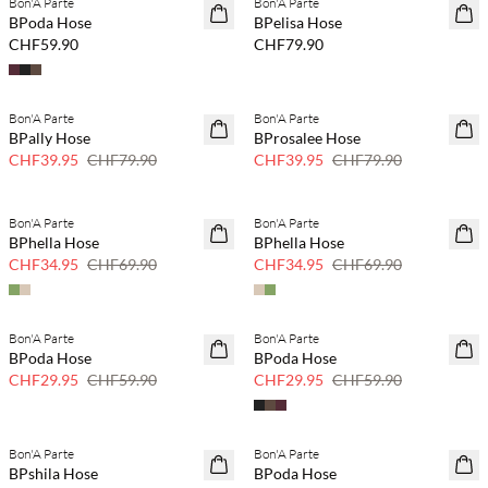
Bon'A Parte
Bon'A Parte
NEUHEITEN
NEUHEITEN
BPoda Hose
BPelisa Hose
CHF59.90
CHF79.90
Bon'A Parte
Bon'A Parte
SAVE20
SAVE20
BPally Hose
BProsalee Hose
50 % Rabatt
50 % Rabatt
CHF39.95
CHF79.90
CHF39.95
CHF79.90
Bon'A Parte
Bon'A Parte
SAVE20
SAVE20
BPhella Hose
BPhella Hose
50 % Rabatt
50 % Rabatt
CHF34.95
CHF69.90
CHF34.95
CHF69.90
Bon'A Parte
Bon'A Parte
SAVE20
SAVE20
BPoda Hose
BPoda Hose
50 % Rabatt
50 % Rabatt
CHF29.95
CHF59.90
CHF29.95
CHF59.90
Bon'A Parte
Bon'A Parte
SAVE20
BPshila Hose
BPoda Hose
50 % Rabatt