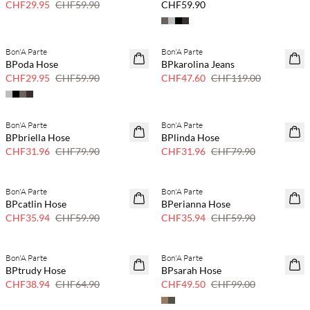
CHF29.95
CHF59.90
CHF59.90
Bon'A Parte
Bon'A Parte
SAVE20
SAVE20
BPoda Hose
BPkarolina Jeans
50 % Rabatt
60 % Rabatt
CHF29.95
CHF59.90
CHF47.60
CHF119.00
Bon'A Parte
Bon'A Parte
SAVE20
SAVE20
BPbriella Hose
BPlinda Hose
60 % Rabatt
60 % Rabatt
CHF31.96
CHF79.90
CHF31.96
CHF79.90
Bon'A Parte
Bon'A Parte
40 % Rabatt
40 % Rabatt
BPcatlin Hose
BPerianna Hose
CHF35.94
CHF59.90
CHF35.94
CHF59.90
Bon'A Parte
Bon'A Parte
40 % Rabatt
50 % Rabatt
BPtrudy Hose
BPsarah Hose
CHF38.94
CHF64.90
CHF49.50
CHF99.00