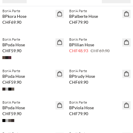
Bon'A Parte
Bon'A Parte
NEUHEITEN
NEUHEITEN
BPkora Hose
BPalberte Hose
CHF69.90
CHF79.90
Kaufe mind. 2 & spare 20 %
Bon'A Parte
Bon'A Parte
NEUHEITEN
SAVE20
BPoda Hose
BPlilian Hose
30 % Rabatt
CHF59.90
CHF48.93
CHF69.90
Bon'A Parte
Bon'A Parte
NEUHEITEN
NEUHEITEN
BPoda Hose
BPtrudy Hose
CHF59.90
CHF69.90
Bon'A Parte
Bon'A Parte
NEUHEITEN
NEUHEITEN
BPoda Hose
BPviola Hose
CHF59.90
CHF79.90