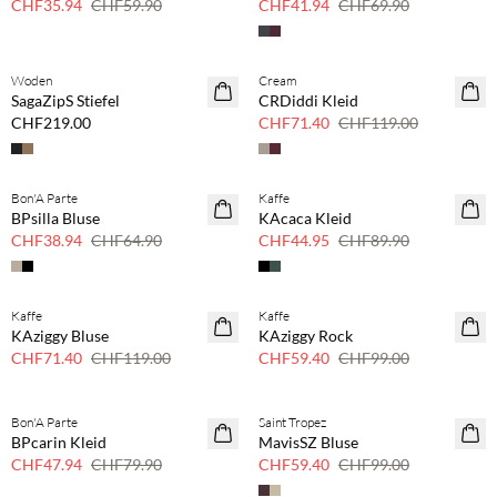
CHF35.94
CHF59.90
CHF41.94
CHF69.90
Woden
Cream
40 % Rabatt
SagaZipS Stiefel
CRDiddi Kleid
CHF219.00
CHF71.40
CHF119.00
Bon'A Parte
Kaffe
40 % Rabatt
50 % Rabatt
BPsilla Bluse
KAcaca Kleid
CHF38.94
CHF64.90
CHF44.95
CHF89.90
Kaffe
Kaffe
40 % Rabatt
40 % Rabatt
KAziggy Bluse
KAziggy Rock
CHF71.40
CHF119.00
CHF59.40
CHF99.00
Bon'A Parte
Saint Tropez
40 % Rabatt
40 % Rabatt
BPcarin Kleid
MavisSZ Bluse
CHF47.94
CHF79.90
CHF59.40
CHF99.00