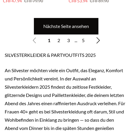
CHF47.94
CHF79.90
CHF53.94
CHF89.90
Nächste Seite ansehen
1
2
3
...
5
SILVESTERKLEIDER & PARTYOUTFITS 2025
An Silvester möchten viele ein Outfit, das Eleganz, Komfort
und Persönlichkeit vereint. In der Auswahl an
Silvesterkleidern 2025 findest du zeitlose Festkleider,
glitzernde Designs und Paillettenkleider, die deinem letzten
Abend des Jahres einen raffinierten Ausdruck verleihen. Für
Frauen 40+ geht es bei Silvesterkleidung oft darum, Stil und
Wohlbefinden in Einklang zu bringen — so dass du den
Abend vom Dinner bis in die späten Stunden genießen