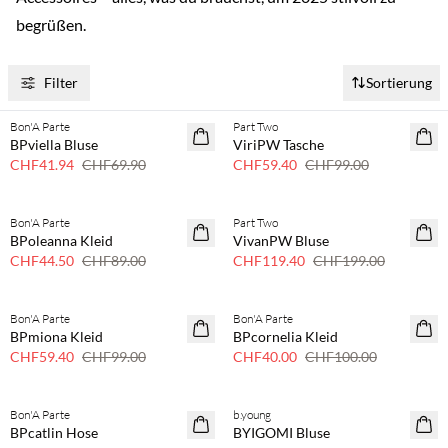
begrüßen.
Filter
Sortierung
Bon'A Parte
Part Two
40 % Rabatt
40 % Rabatt
BPviella Bluse
ViriPW Tasche
CHF41.94
CHF69.90
CHF59.40
CHF99.00
Bon'A Parte
Part Two
50 % Rabatt
40 % Rabatt
BPoleanna Kleid
VivanPW Bluse
CHF44.50
CHF89.00
CHF119.40
CHF199.00
Bon'A Parte
Bon'A Parte
40 % Rabatt
60% Rabatt
BPmiona Kleid
BPcornelia Kleid
CHF59.40
CHF99.00
CHF40.00
CHF100.00
Bon'A Parte
b.young
40 % Rabatt
40 % Rabatt
BPcatlin Hose
BYIGOMI Bluse