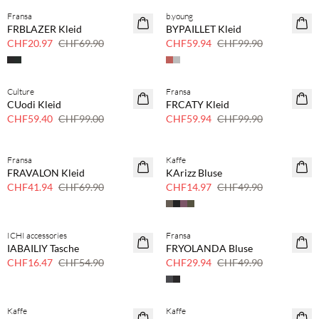
Fransa
b.young
70 % Rabatt
40 % Rabatt
FRBLAZER Kleid
BYPAILLET Kleid
Nur noch wenige
CHF20.97
CHF69.90
CHF59.94
CHF99.90
Culture
Fransa
40 % Rabatt
40 % Rabatt
CUodi Kleid
FRCATY Kleid
CHF59.40
CHF99.00
CHF59.94
CHF99.90
Fransa
Kaffe
40 % Rabatt
70 % Rabatt
FRAVALON Kleid
KArizz Bluse
Nur noch wenige
CHF41.94
CHF69.90
CHF14.97
CHF49.90
ICHI accessories
Fransa
70 % Rabatt
40 % Rabatt
IABAILIY Tasche
FRYOLANDA Bluse
Nur noch wenige
CHF16.47
CHF54.90
CHF29.94
CHF49.90
Kaffe
Kaffe
40 % Rabatt
40 % Rabatt