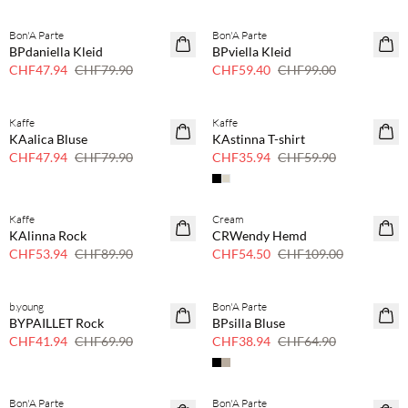
Bon'A Parte
Bon'A Parte
40 % Rabatt
40 % Rabatt
BPdaniella Kleid
BPviella Kleid
CHF47.94
CHF79.90
CHF59.40
CHF99.00
Kaffe
Kaffe
40 % Rabatt
40 % Rabatt
KAalica Bluse
KAstinna T-shirt
CHF47.94
CHF79.90
CHF35.94
CHF59.90
Kaffe
Cream
40 % Rabatt
50 % Rabatt
KAlinna Rock
CRWendy Hemd
CHF53.94
CHF89.90
CHF54.50
CHF109.00
b.young
Bon'A Parte
40 % Rabatt
40 % Rabatt
BYPAILLET Rock
BPsilla Bluse
CHF41.94
CHF69.90
CHF38.94
CHF64.90
Bon'A Parte
Bon'A Parte
50 % Rabatt
40 % Rabatt