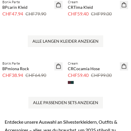
Bon'A Parte
Cream
40 % Rabatt
40 % Rabatt
BPcarin Kleid
CRTima Kleid
CHF47.94
CHF79.90
CHF59.40
CHF99.00
ALLE LANGEN KLEIDER ANZEIGEN
Previous slide
Next s
Bon'A Parte
Cream
40 % Rabatt
40 % Rabatt
BPmiona Rock
CRCocamia Hose
CHF38.94
CHF64.90
CHF59.40
CHF99.00
ALLE PASSENDEN SETS ANZEIGEN
Entdecke unsere Auswahl an Silvesterkleidern, Outfits &
Accessoires – alles, was du brauchst, um 2025 stilvoll zu