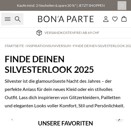
Kaufe mind. 2 Neuheiten & spare 20 %* | JETZT SHOPPEN
Suche
Einloggen
Wa
VERSANDKOSTENFREI AB 69 CHF
STARTSEITE
INSPIRATIONSUNIVERSUM
FINDE DEINEN SILVESTERLOOK 20
FINDE DEINEN
SILVESTERLOOK 2025
Silvester ist die glamouröseste Nacht des Jahres – der
perfekte Anlass für dein neues Kleid oder ein stilvolles
Outfit. Lass dich inspirieren von Glitzerkleidern, Pailletten
und eleganten Looks voller Komfort, Stil und Persönlichkeit.
Previous slide
Next s
UNSERE FAVORITEN