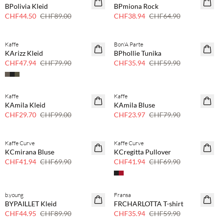
BPolivia Kleid
BPmiona Rock
CHF44.50
CHF89.00
CHF38.94
CHF64.90
Kaffe
Bon'A Parte
40 % Rabatt
40 % Rabatt
KArizz Kleid
BPhollie Tunika
CHF47.94
CHF79.90
CHF35.94
CHF59.90
Kaffe
Kaffe
70 % Rabatt
70 % Rabatt
KAmila Kleid
KAmila Bluse
Nur noch wenige
Nur noch wenige
CHF29.70
CHF99.00
CHF23.97
CHF79.90
Kaffe Curve
Kaffe Curve
40 % Rabatt
40 % Rabatt
KCmirana Bluse
KCregitta Pullover
CHF41.94
CHF69.90
CHF41.94
CHF69.90
b.young
Fransa
50 % Rabatt
40 % Rabatt
BYPAILLET Kleid
FRCHARLOTTA T-shirt
CHF44.95
CHF89.90
CHF35.94
CHF59.90