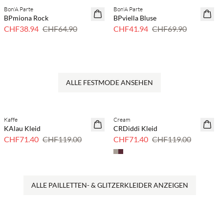
Bon'A Parte
Bon'A Parte
40 % Rabatt
40 % Rabatt
BPmiona Rock
BPviella Bluse
CHF38.94
CHF64.90
CHF41.94
CHF69.90
...
ALLE FESTMODE ANSEHEN
Previous slide
Next s
Kaffe
Cream
40 % Rabatt
40 % Rabatt
KAlau Kleid
CRDiddi Kleid
CHF71.40
CHF119.00
CHF71.40
CHF119.00
ALLE PAILLETTEN- & GLITZERKLEIDER ANZEIGEN
Previous slide
Next s