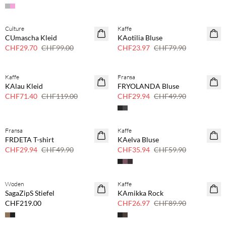
Culture
Kaffe
70 % Rabatt
70 % Rabatt
CUmascha Kleid
KAotilia Bluse
Nur noch wenige
Nur noch wenige
CHF29.70
CHF99.00
CHF23.97
CHF79.90
Kaffe
Fransa
40 % Rabatt
40 % Rabatt
KAlau Kleid
FRYOLANDA Bluse
CHF71.40
CHF119.00
CHF29.94
CHF49.90
Fransa
Kaffe
40 % Rabatt
40 % Rabatt
FRDETA T-shirt
KAelva Bluse
CHF29.94
CHF49.90
CHF35.94
CHF59.90
Woden
Kaffe
70 % Rabatt
SagaZipS Stiefel
KAmikka Rock
Nur noch wenige
CHF219.00
CHF26.97
CHF89.90