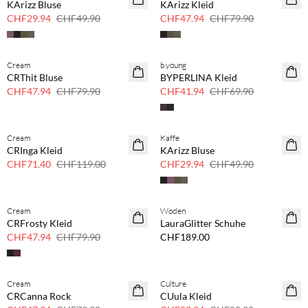
KArizz Bluse
KArizz Kleid
CHF29.94
CHF49.90
CHF47.94
CHF79.90
Cream
b.young
40 % Rabatt
40 % Rabatt
CRThit Bluse
BYPERLINA Kleid
CHF47.94
CHF79.90
CHF41.94
CHF69.90
Cream
Kaffe
40 % Rabatt
40 % Rabatt
CRInga Kleid
KArizz Bluse
CHF71.40
CHF119.00
CHF29.94
CHF49.90
Cream
Woden
40 % Rabatt
CRFrosty Kleid
LauraGlitter Schuhe
CHF47.94
CHF79.90
CHF189.00
Cream
Culture
40 % Rabatt
40 % Rabatt
CRCanna Rock
CUula Kleid