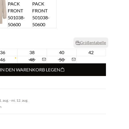
Größentabelle
36
38
40
42
46
48
50
IN DEN WARENKORB LEGEN
 aug. - mi. 12. aug.
n