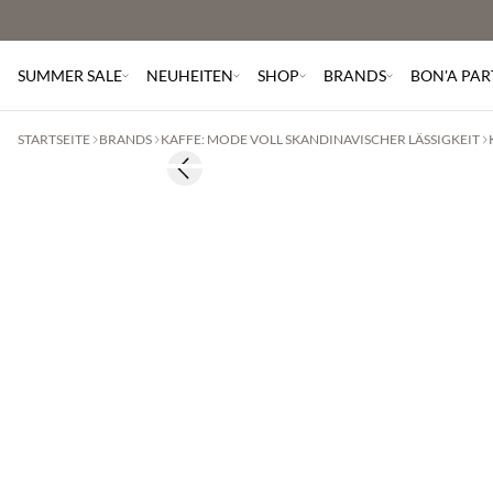
SUMMER SALE
NEUHEITEN
SHOP
BRANDS
BON'A PAR
STARTSEITE
BRANDS
KAFFE: MODE VOLL SKANDINAVISCHER LÄSSIGKEIT
Previous slide
2 Stück €65