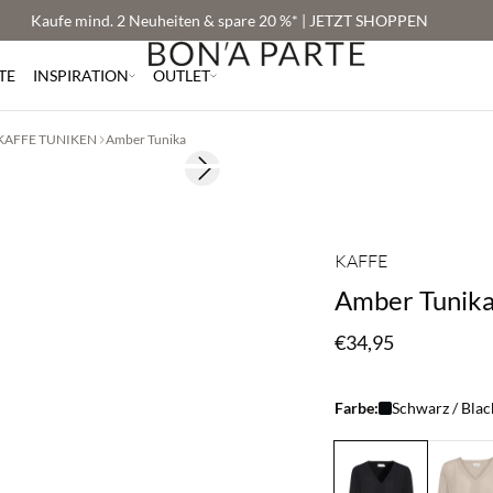
Kaufe mind. 2 Neuheiten & spare 20 %* | JETZT SHOPPEN
TE
INSPIRATION
OUTLET
KAFFE TUNIKEN
Amber Tunika
Next slide
2 Stück €65
KAFFE
Amber Tunik
€34,95
Farbe:
Schwarz / Blac