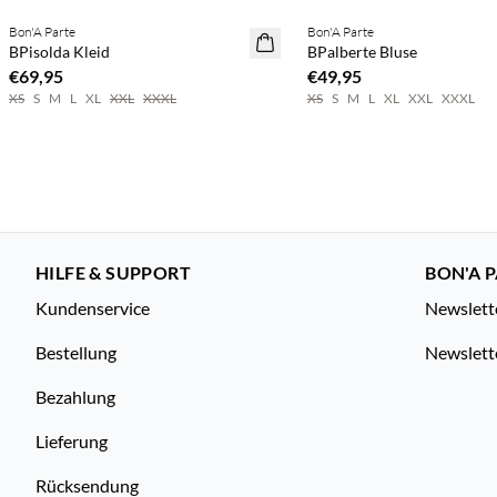
Bon'A Parte
Bon'A Parte
NEUHEITEN
NEUHEITEN
BPisolda Kleid
BPalberte Bluse
€69,95
€49,95
XS
S
M
L
XL
XXL
XXXL
XS
S
M
L
XL
XXL
XXXL
HILFE & SUPPORT
BON'A P
Kundenservice
Newslett
Bestellung
Newslett
Bezahlung
Lieferung
Rücksendung