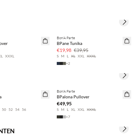
Next s
Bon'A Parte
50 % Rabatt
over
BPane Tunika
€19,98
€39,95
XL
XXXL
S
M
L
XL
XXL
XXXL
+
2
Next s
Bon'A Parte
2 Stück €65
a
BPalona Pullover
€49,95
50
52
54
56
S
M
L
XL
XXL
XXXL
+
7
NNTEN
Next s
 & spare 20 %
Kaufe mind. 2 & spare 20 %