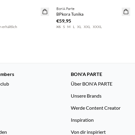
Bon'A Parte
NEUHEITEN
BPkora Tunika
€59,95
n erhältlich
XS
S
M
L
XL
XXL
XXXL
embers
BON'A PARTE
nclub
Über BON'A PARTE
Unsere Brands
Werde Content Creator
Inspiration
den
Von dir inspiriert