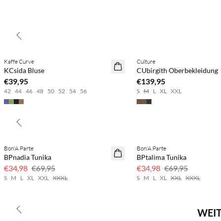
Previous slide
Kaufe mind. 2 & spare 20 %
Kaffe Curve
Culture
NEUHEITEN
NEUHEITEN
KCsida Bluse
CUbirgith Oberbekleidung
€39,95
€139,95
42
44
46
48
50
52
54
56
S
M
L
XL
XXL
Previous slide
Bon'A Parte
Bon'A Parte
50 % Rabatt
50 % Rabatt
BPnadia Tunika
BPtalima Tunika
€34,98
€69,95
€34,98
€69,95
S
M
L
XL
XXL
XXXL
S
M
L
XL
XXL
XXXL
WEIT
Previous slide
Kaufe mind. 2 & spare 20 %
Kaufe mind. 2 & spare 20 %