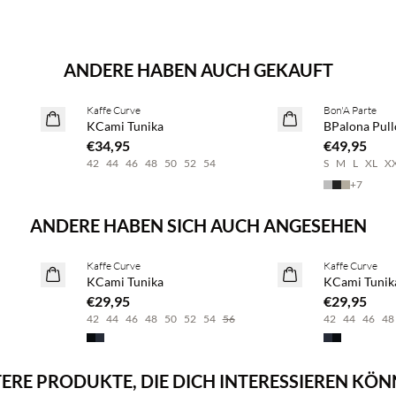
ANDERE HABEN AUCH GEKAUFT
BASIC DEAL
Kaffe Curve
Bon'A Parte
2 Stück €65
KCami Tunika
BPalona Pull
€34,95
€49,95
42
44
46
48
50
52
54
S
M
L
XL
X
+
7
ANDERE HABEN SICH AUCH ANGESEHEN
BASIC DEAL
BASIC DEAL
Kaffe Curve
Kaffe Curve
KCami Tunika
KCami Tunik
€29,95
€29,95
42
44
46
48
50
52
54
56
42
44
46
48
ERE PRODUKTE, DIE DICH INTERESSIEREN KÖ
Kaufe mind. 2 & spare 20 %
Kaufe mind. 2