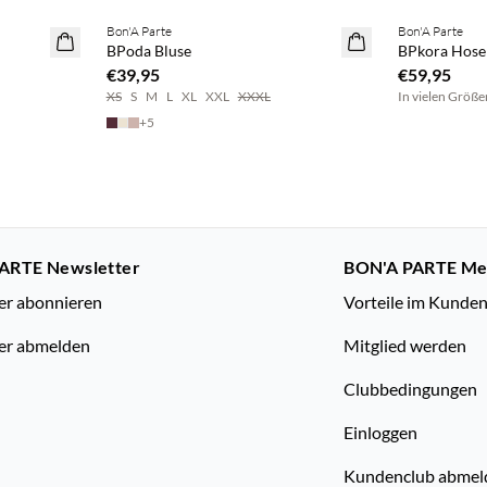
Bon'A Parte
Bon'A Parte
NEUHEITEN
NEUHEITEN
BPoda Bluse
BPkora Hose
€39,95
€59,95
XS
S
M
L
XL
XXL
XXXL
In vielen Größe
+
5
ARTE Newsletter
BON'A PARTE M
er abonnieren
Vorteile im Kunde
er abmelden
Mitglied werden
Clubbedingungen
Einloggen
Kundenclub abmel