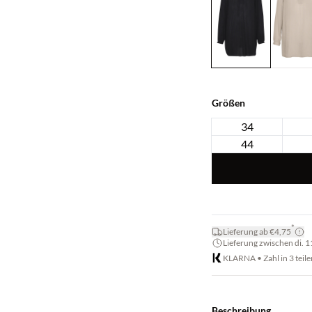
Größen
34
44
*
Lieferung ab €4,75
Lieferung zwischen di. 11.
KLARNA • Zahl in 3 teile
Beschreibung