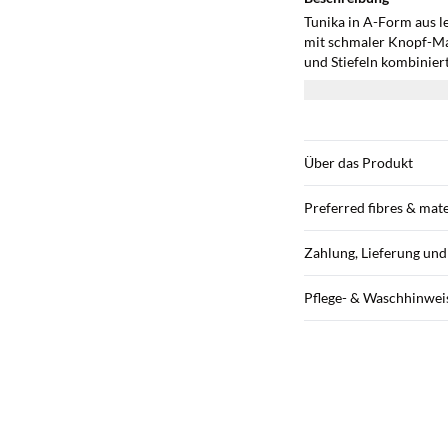
Tunika in A-Form aus l
mit schmaler Knopf-Man
und Stiefeln kombiniert
Alltag und für festliche
Über das Produkt
Preferred fibres & mate
Zahlung, Lieferung un
Pflege- & Waschhinwei