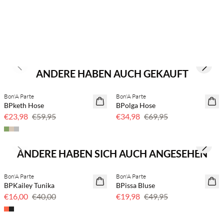
Previous slide
Next s
ANDERE HABEN AUCH GEKAUFT
Bon'A Parte
Bon'A Parte
SAVE20
50 % Rabatt
BPketh Hose
BPolga Hose
60 % Rabatt
€23,98
€59,95
€34,98
€69,95
Previous slide
Next s
ANDERE HABEN SICH AUCH ANGESEHEN
Bon'A Parte
Bon'A Parte
60 % Rabatt
SAVE20
BPKailey Tunika
BPissa Bluse
60 % Rabatt
€16,00
€40,00
€19,98
€49,95