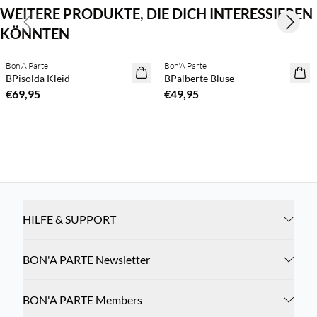
WEITERE PRODUKTE, DIE DICH INTERESSIEREN
Previous slide
Next s
KÖNNTEN
Kaufe mind. 2 & spare 20 %
Kaufe mind. 2 & spare 20 %
Bon'A Parte
Bon'A Parte
NEUHEITEN
NEUHEITEN
BPisolda Kleid
BPalberte Bluse
€69,95
€49,95
HILFE & SUPPORT
BON'A PARTE Newsletter
BON'A PARTE Members