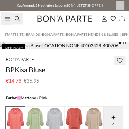
Kaufe mind. 2 Neuheiten & spare 20 %* | JETZT SHOPPEN
Suche
Einloggen
Wa
STARTSEITE
BRANDS
BON'A PARTE
BON'A PARTE HEMDEN & BLUSEN
BPKi
60 % Rabatt
BON'A PARTE
BPKisa Bluse
€14,78
€36,95
Farbe:
Mattone / Pink
4