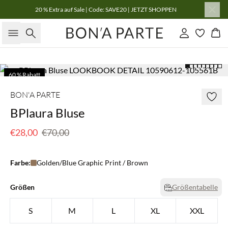
20 % Extra auf Sale | Code: SAVE20 | JETZT SHOPPEN
Suche
Einloggen
Wa
60 % Rabatt
BON'A PARTE
BPlaura Bluse
€28,00
€70,00
Farbe:
Golden/Blue Graphic Print / Brown
Größen
Größentabelle
S
M
L
XL
XXL