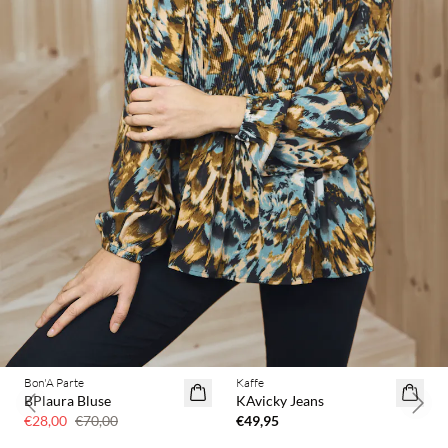
BASIC DEAL
Bon'A Parte
Kaffe
60 % Rabatt
BPlaura Bluse
KAvicky Jeans
Previous slide
Next 
€28,00
€70,00
€49,95