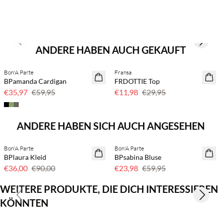
Previous slide
Next s
ANDERE HABEN AUCH GEKAUFT
Bon'A Parte
Fransa
40 % Rabatt
60 % Rabatt
BPamanda Cardigan
FRDOTTIE Top
€35,97
€59,95
€11,98
€29,95
Previous slide
Next s
ANDERE HABEN SICH AUCH ANGESEHEN
Bon'A Parte
Bon'A Parte
60 % Rabatt
60 % Rabatt
BPlaura Kleid
BPsabina Bluse
€36,00
€90,00
€23,98
€59,95
WEITERE PRODUKTE, DIE DICH INTERESSIEREN
Previous slide
Next s
KÖNNTEN
Kaufe mind. 2 & spare 20 %
Kaufe mind. 2 & spare 20 %