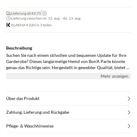
*
Lieferung ab €4,75
Lieferung zwischen mi. 12. aug. - do. 13. aug.
KLARNA • Zahl in 3 teilen
Beschreibung
Suchen Sie nach einem stilvollen und bequemen Update für Ihre
Garderobe? Dieses langärmelige Hemd von Bon'A Parte könnte
genau das Richtige sein. Hergestellt in gewebter Qualität, bietet es
einen regulären Schnitt, der für jeden Körper passend ist. Das
Mehr anzeigen
einzigartige Grafikdruckmuster verleiht jedem Outfit einen
markanten Akzent. Kombinieren Sie es mit einer schlanken Jeans
für einen lässigen Look, oder heben Sie es mit einer
maßgeschneiderten Hose für einen casual Freitag hervor. Mit
Über das Produkt
diesem vielseitigen Stück sind Sie immer stilsicher. Probieren Sie
es aus und spüren Sie den Unterschied.
Zahlung, Lieferung und Rückgabe
Pflege- & Waschhinweise