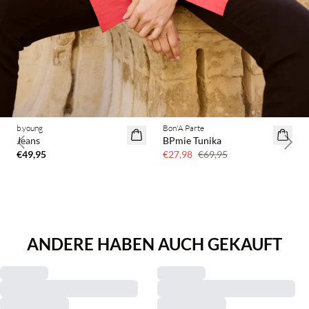
BASIC DEAL
b.young
Bon'A Parte
60 % Rabatt
Jeans
BPmie Tunika
Previous slide
Next 
€49,95
€27,98
€69,95
ANDERE HABEN AUCH GEKAUFT