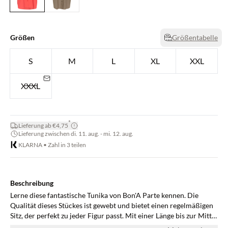
Größen
Größentabelle
S
M
L
XL
XXL
XXXL
*
Lieferung ab €4,75
Lieferung zwischen di. 11. aug. - mi. 12. aug.
KLARNA • Zahl in 3 teilen
Beschreibung
Lerne diese fantastische Tunika von Bon'A Parte kennen. Die
Qualität dieses Stückes ist gewebt und bietet einen regelmäßigen
Sitz, der perfekt zu jeder Figur passt. Mit einer Länge bis zur Mitte
der Oberschenkel bietet diese Tunika extra Komfort und Stil. Die