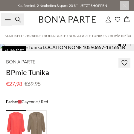
Kaufe mind. 2 Neuheiten & spare 20 %* | JETZT SHOPPEN
Suche
Einloggen
Wa
STARTSEITE
BRANDS
BON'A PARTE
BON'A PARTE TUNIKEN
BPmie Tunika
60 % Rabatt
BON'A PARTE
BPmie Tunika
€27,98
€69,95
Farbe:
Cayenne / Red