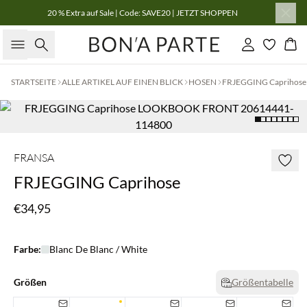
20 % Extra auf Sale | Code: SAVE20 | JETZT SHOPPEN
Suche
Einloggen
Wa
STARTSEITE
ALLE ARTIKEL AUF EINEN BLICK
HOSEN
FRJEGGING Caprihose
FRANSA
FRJEGGING Caprihose
€34,95
Farbe:
Blanc De Blanc / White
Größen
Größentabelle