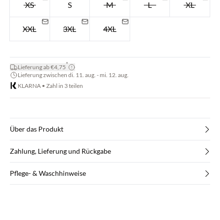
XS
S
M
L
XL
XXL
3XL
4XL
*
Lieferung ab €4,75
Lieferung zwischen di. 11. aug. - mi. 12. aug.
KLARNA • Zahl in 3 teilen
Über das Produkt
Zahlung, Lieferung und Rückgabe
Pflege- & Waschhinweise