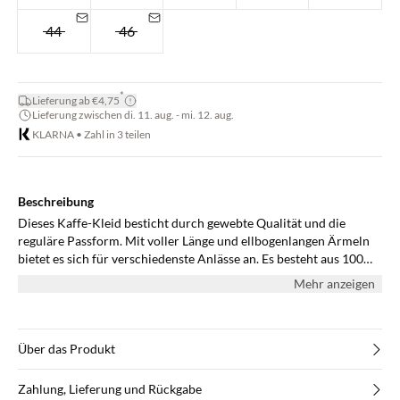
44
46
*
Lieferung ab €4,75
Lieferung zwischen di. 11. aug. - mi. 12. aug.
KLARNA • Zahl in 3 teilen
Beschreibung
Dieses Kaffe-Kleid besticht durch gewebte Qualität und die
reguläre Passform. Mit voller Länge und ellbogenlangen Ärmeln
bietet es sich für verschiedenste Anlässe an. Es besteht aus 100%
Polyester und setzt auf ein schlichtes, doch stilvolles Design. Eine
Mehr anzeigen
unkomplizierte und gleichzeitig modische Wahl für jeden Tag.
Über das Produkt
Zahlung, Lieferung und Rückgabe