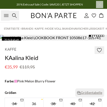
20 % Extra auf Sale | Code: SAVE20 | JETZT SHOPPEN
Suche
Einloggen
Wa
STARTSEITE
BRANDS
KAFFE: MODE VOLL SKANDINAVISCHER LÄSSIGKEIT
70 % Rabatt
Nur noch wenige
KAFFE
KAalina Kleid
€35,99
€119,95
Farbe:
Pink Melon Blurry Flower
Größen
Größentabelle
34
36
38
40
42