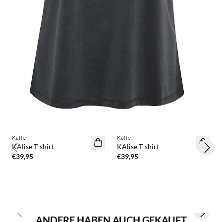
BASIC DEAL
BASIC DEAL
Kaffe
Kaffe
KAlise T-shirt
KAlise T-shirt
Previous slide
Next 
€39,95
€39,95
Previous slide
Next s
ANDERE HABEN AUCH GEKAUFT