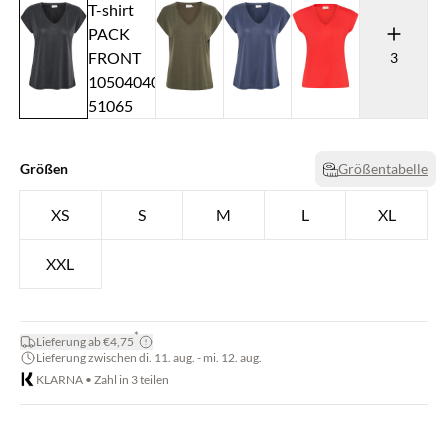
3
Größen
Größentabelle
XS
S
M
L
XL
XXL
*
Lieferung ab €4,75
Lieferung zwischen di. 11. aug. - mi. 12. aug.
KLARNA • Zahl in 3 teilen