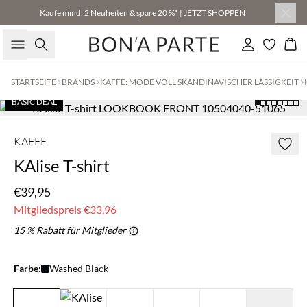
Kaufe mind. 2 Neuheiten & spare 20 %* | JETZT SHOPPEN
Suche
Einloggen
Wa
STARTSEITE
BRANDS
KAFFE: MODE VOLL SKANDINAVISCHER LÄSSIGKEIT
BASIC DEAL
KAFFE
KAlise T-shirt
€39,95
Mitgliedspreis
€33,96
15 % Rabatt für Mitglieder
Farbe:
Washed Black