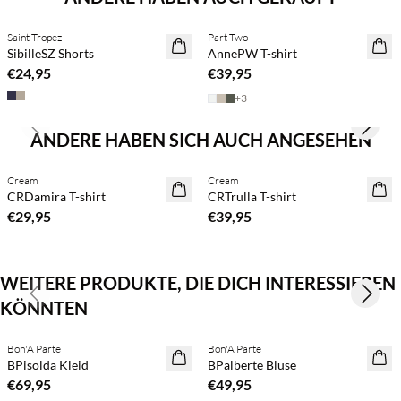
Kaufe mind. 2 & spare 20 %
Kaufe mind. 2 & spare 20 %
Saint Tropez
Part Two
NEUHEITEN
NEUHEITEN
SibilleSZ Shorts
AnnePW T-shirt
€24,95
€39,95
+
3
Previous slide
Next s
ANDERE HABEN SICH AUCH ANGESEHEN
Kaufe mind. 2 & spare 20 %
BASIC DEAL
Cream
Cream
NEUHEITEN
CRDamira T-shirt
CRTrulla T-shirt
€29,95
€39,95
WEITERE PRODUKTE, DIE DICH INTERESSIEREN
Previous slide
Next s
KÖNNTEN
Kaufe mind. 2 & spare 20 %
Kaufe mind. 2 & spare 20 %
Bon'A Parte
Bon'A Parte
NEUHEITEN
NEUHEITEN
BPisolda Kleid
BPalberte Bluse
€69,95
€49,95