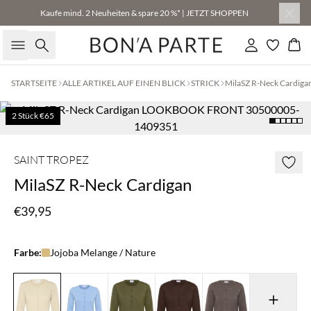
Kaufe mind. 2 Neuheiten & spare 20 %* | JETZT SHOPPEN
Suche
Einloggen
Wa
STARTSEITE
ALLE ARTIKEL AUF EINEN BLICK
STRICK
MilaSZ R-Neck Cardiga
2 Stück €65
SAINT TROPEZ
MilaSZ R-Neck Cardigan
€39,95
Farbe:
Jojoba Melange / Nature