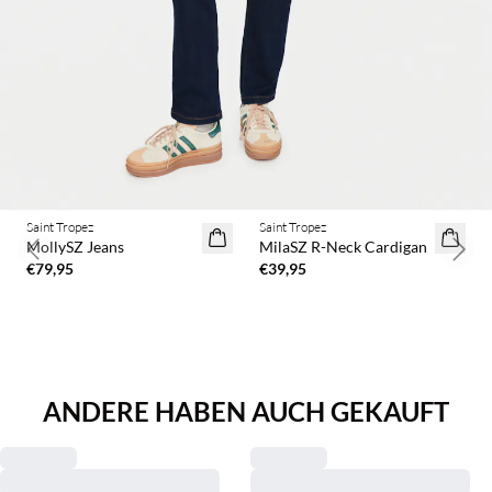
Saint Tropez
Saint Tropez
2 Stück €65
MollySZ Jeans
MilaSZ R-Neck Cardigan
Previous slide
Next 
€79,95
€39,95
ANDERE HABEN AUCH GEKAUFT