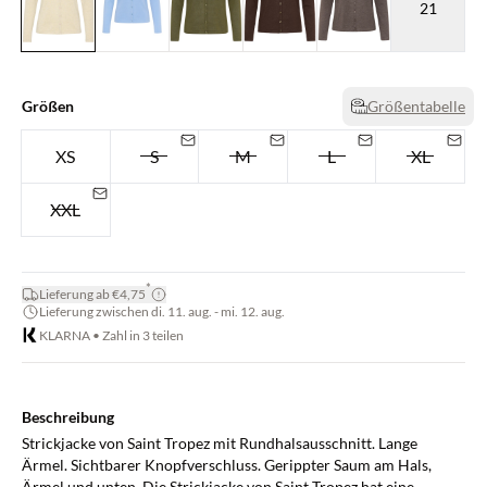
21
Größen
Größentabelle
XS
S
M
L
XL
XXL
*
Lieferung ab €4,75
Lieferung zwischen di. 11. aug. - mi. 12. aug.
KLARNA • Zahl in 3 teilen
Beschreibung
Strickjacke von Saint Tropez mit Rundhalsausschnitt. Lange
Ärmel. Sichtbarer Knopfverschluss. Gerippter Saum am Hals,
Ärmel und unten. Die Strickjacke von Saint Tropez hat eine