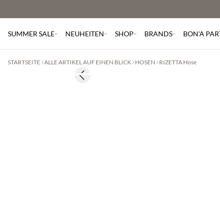
SUMMER SALE
NEUHEITEN
SHOP
BRANDS
BON'A PAR
STARTSEITE
ALLE ARTIKEL AUF EINEN BLICK
HOSEN
RIZETTA Hose
BASIC DEAL
Previous slide