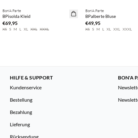
Bon'A Parte
Bon'A Parte
NEUHEITEN
NEUHEITEN
BPisolda Kleid
BPalberte Bluse
€69,95
€49,95
XS
S
M
L
XL
XXL
XXXL
XS
S
M
L
XL
XXL
XXXL
HILFE & SUPPORT
BON'A P
Kundenservice
Newslett
Bestellung
Newslett
Bezahlung
Lieferung
Rücksendung