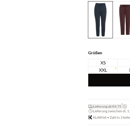
Größen
XS
XXL
*
Lieferung ab €4,75
Lieferung zwischen di. 11.
KLARNA • Zahl in 3 teile