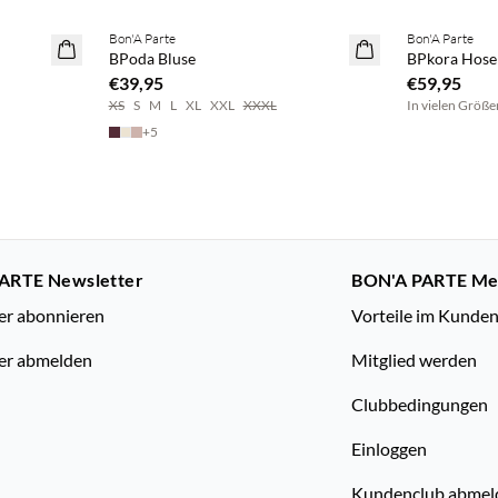
Bon'A Parte
Bon'A Parte
NEUHEITEN
NEUHEITEN
BPoda Bluse
BPkora Hose
€39,95
€59,95
XS
S
M
L
XL
XXL
XXXL
In vielen Größe
+
5
ARTE Newsletter
BON'A PARTE M
er abonnieren
Vorteile im Kunde
er abmelden
Mitglied werden
Clubbedingungen
Einloggen
Kundenclub abmel