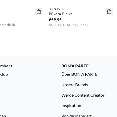
Bon'A Parte
NEUHEITEN
BPkora Tunika
€59,95
n erhältlich
XS
S
M
L
XL
XXL
XXXL
embers
BON'A PARTE
nclub
Über BON'A PARTE
Unsere Brands
Werde Content Creator
Inspiration
den
Von dir inspiriert