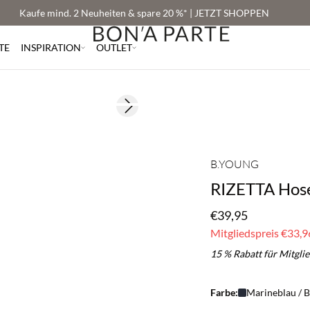
Kaufe mind. 2 Neuheiten & spare 20 %* | JETZT SHOPPEN
TE
INSPIRATION
OUTLET
BASIC DEAL
Next slide
B.YOUNG
RIZETTA Hos
€39,95
Mitgliedspreis
€33,9
15 % Rabatt für Mitgli
Farbe:
Marineblau / B