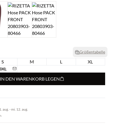
Größentabelle
S
M
L
XL
3XL
IN DEN WARENKORB LEGEN
 aug. - mi. 12. aug.
n