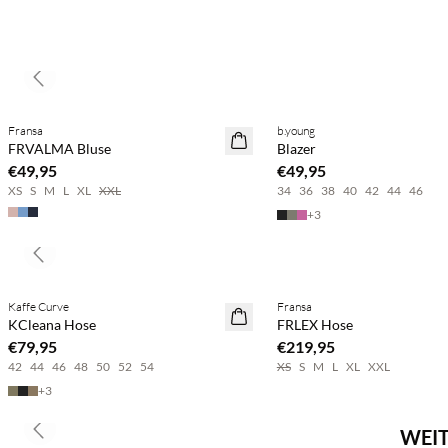
Previous slide
Kaufe mind. 2 & spare 20 %
BASIC DEAL
Fransa
b.young
NEUHEITEN
NEUHEITEN
FRVALMA Bluse
Blazer
SAVE20
€49,95
€49,95
XS
S
M
L
XL
XXL
34
36
38
40
42
44
46
+
3
Previous slide
Kaufe mind. 2 & spare 20 %
Kaufe mind. 2 & spare 20 %
Kaffe Curve
Fransa
NEUHEITEN
NEUHEITEN
KCleana Hose
FRLEX Hose
SAVE20
€79,95
€219,95
42
44
46
48
50
52
54
XS
S
M
L
XL
XXL
+
3
WEIT
Previous slide
Kaufe mind. 2 & spare 20 %
Kaufe mind. 2 & spare 20 %