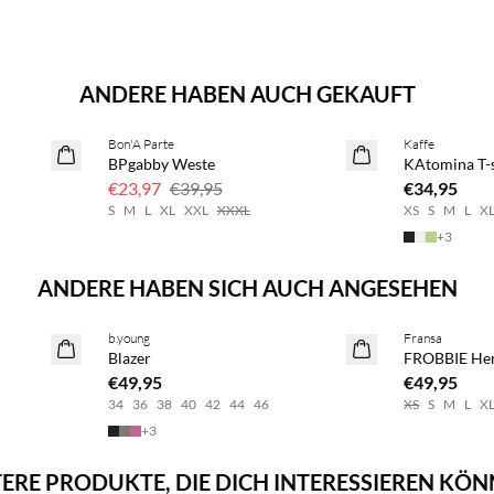
ANDERE HABEN AUCH GEKAUFT
Bon'A Parte
Kaffe
40 % Rabatt
BPgabby Weste
KAtomina T-s
€23,97
€39,95
€34,95
S
M
L
XL
XXL
XXXL
XS
S
M
L
X
+
3
ANDERE HABEN SICH AUCH ANGESEHEN
BASIC DEAL
Kaufe mind. 2
b.young
Fransa
NEUHEITEN
NEUHEITEN
Blazer
FROBBIE H
SAVE20
€49,95
€49,95
34
36
38
40
42
44
46
XS
S
M
L
X
+
3
ERE PRODUKTE, DIE DICH INTERESSIEREN KÖ
Kaufe mind. 2 & spare 20 %
Kaufe mind. 2