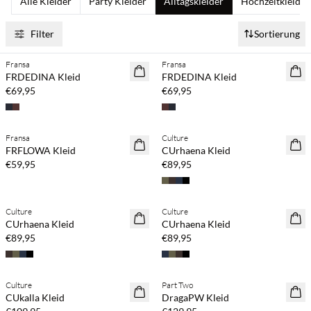
Alle Kleider
Party Kleider
Alltagskleider
Hochzeitkleider
Filter
Sortierung
Fransa
Fransa
NEUHEITEN
NEUHEITEN
FRDEDINA Kleid
FRDEDINA Kleid
€69,95
€69,95
Fransa
Culture
NEUHEITEN
NEUHEITEN
FRFLOWA Kleid
CUrhaena Kleid
€59,95
€89,95
Culture
Culture
NEUHEITEN
NEUHEITEN
CUrhaena Kleid
CUrhaena Kleid
€89,95
€89,95
Culture
Part Two
NEUHEITEN
NEUHEITEN
CUkalla Kleid
DragaPW Kleid