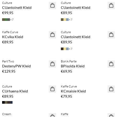
Culture
Culture
NEUHEITEN
NEUHEITEN
CUantoinett Kleid
CUantoinett Kleid
€99,95
€89,95
+
7
+
7
Kaufe mind. 2 & spare 20 %
Kaufe mind. 2 & spare 20 %
Kaffe Curve
Culture
NEUHEITEN
NEUHEITEN
KCvika Kleid
CUantoinett Kleid
€89,95
€89,95
+
7
Kaufe mind. 2 & spare 20 %
Kaufe mind. 2 & spare 20 %
Part Two
Bon'A Parte
NEUHEITEN
NEUHEITEN
DestenyPW Kleid
BPisolda Kleid
€129,95
€69,95
Kaufe mind. 2 & spare 20 %
Kaufe mind. 2 & spare 20 %
Culture
Kaffe Curve
NEUHEITEN
NEUHEITEN
CUrhaena Kleid
KCmaisie Kleid
€89,95
€79,95
Kaufe mind. 2 & spare 20 %
Kaufe mind. 2 & spare 20 %
Cream
Kaffe
NEUHEITEN
NEUHEITEN