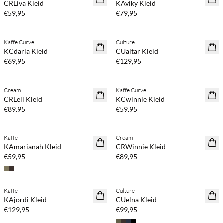
CRLiva Kleid
KAviky Kleid
€59,95
€79,95
Kaufe mind. 2 & spare 20 %
Kaufe mind. 2 & spare 20 %
Kaffe Curve
Culture
NEUHEITEN
NEUHEITEN
KCdarla Kleid
CUaltar Kleid
€69,95
€129,95
Kaufe mind. 2 & spare 20 %
Kaufe mind. 2 & spare 20 %
Cream
Kaffe Curve
NEUHEITEN
NEUHEITEN
CRLeli Kleid
KCwinnie Kleid
€89,95
€59,95
Kaufe mind. 2 & spare 20 %
Kaufe mind. 2 & spare 20 %
Kaffe
Cream
NEUHEITEN
NEUHEITEN
KAmarianah Kleid
CRWinnie Kleid
€59,95
€89,95
Kaufe mind. 2 & spare 20 %
Kaufe mind. 2 & spare 20 %
Kaffe
Culture
NEUHEITEN
NEUHEITEN
KAjordi Kleid
CUelna Kleid
€129,95
€99,95