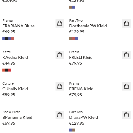
€109,95
€129,95
Kaufe mind. 2 & spare 20 %
Kaufe mind. 2 & spare 20 %
Fransa
Part Two
NEUHEITEN
NEUHEITEN
FRARIANA Bluse
DorthemiePW Kleid
€69,95
€129,95
Kaufe mind. 2 & spare 20 %
Kaufe mind. 2 & spare 20 %
Kaffe
Fransa
NEUHEITEN
NEUHEITEN
KAedna Kleid
FRLELI Kleid
€44,95
€79,95
Kaufe mind. 2 & spare 20 %
Kaufe mind. 2 & spare 20 %
Culture
Fransa
NEUHEITEN
NEUHEITEN
CUhally Kleid
FRENA Kleid
€89,95
€79,95
Kaufe mind. 2 & spare 20 %
Kaufe mind. 2 & spare 20 %
Bon'A Parte
Part Two
NEUHEITEN
NEUHEITEN
BParianna Kleid
DragaPW Kleid
€69,95
€129,95
Kaufe mind. 2 & spare 20 %
Kaufe mind. 2 & spare 20 %