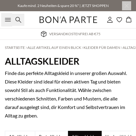
Kaufe mind. 2 Neuheiten & spare 20 %* | JETZT SHOPPEN
Suche
Einloggen
Wa
VERSANDKOSTENFREI AB €75
STARTSEITE
ALLE ARTIKEL AUF EINEN BLICK
KLEIDER FÜR DAMEN
ALLTAG
ALLTAGSKLEIDER
Finde das perfekte Alltagskleid in unserer großen Auswahl.
Diese Kleider sind ideal für einen aktiven Tag und bieten
sowohl Stil als auch Funktionalität. Wähle zwischen
verschiedenen Schnitten, Farben und Mustern, die alle
darauf ausgelegt sind, dir Komfort und Selbstvertrauen im
Alltag zu geben.