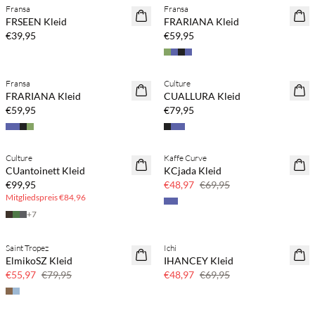
Fransa
Fransa
NEUHEITEN
NEUHEITEN
FRSEEN Kleid
FRARIANA Kleid
SAVE20
SAVE20
€39,95
€59,95
Kaufe mind. 2 & spare 20 %
Kaufe mind. 2 & spare 20 %
Fransa
Culture
NEUHEITEN
NEUHEITEN
FRARIANA Kleid
CUALLURA Kleid
SAVE20
€59,95
€79,95
BASIC DEAL
Culture
Kaffe Curve
NEUHEITEN
SAVE20
CUantoinett Kleid
KCjada Kleid
30 % Rabatt
€99,95
€48,97
€69,95
Mitgliedspreis
€84,96
+
7
Saint Tropez
Ichi
SAVE20
SAVE20
ElmikoSZ Kleid
IHANCEY Kleid
30 % Rabatt
30 % Rabatt
€55,97
€79,95
€48,97
€69,95