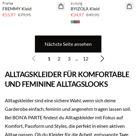
Fransa
b.young
SAVE20
SAVE20
FREMMY Kleid
BYIZOLA Kleid
30 % Rabatt
30 % Rabatt
€55,97
€79,95
€34,97
€49,95
Nächste Seite ansehen
1
2
3
...
12
ALLTAGSKLEIDER FÜR KOMFORTABLE
UND FEMININE ALLTAGSLOOKS
Alltagskleider sind eine sichere Wahl, wenn sich deine
Garderobe einfach, feminin und angenehm tragen lassen soll.
Bei BON’A PARTE findest du Alltagskleider mit Fokus auf
Komfort, Passform und Styles, die perfekt in einen aktiven
Alltag passen. Ob du Kleider für die Arbeit, entspannte Tage